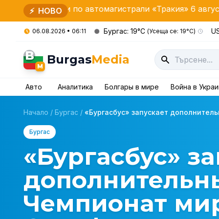
 по автомагистрали «Тракия» 6 августа
Правител
⚡
НОВО
Бургас: 19°C
US
06.08.2026 • 06:11
(Усеща се: 19°C)
B
Burgas
Media
M
Авто
Аналитика
Болгары в мире
Война в Укра
Начало
/
Бургас
/
«Бургасбус» запускает дополнительн
Бургас
«Бургасбус» за
дополнительны
Чемпионат мир