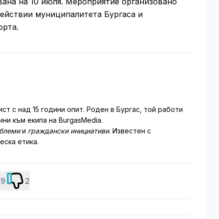
ана на 10 июля. Мероприятие организовано
действии муниципалитета Бургаса и
орта.
т с над 15 години опит. Роден в Бургас, той работи
ни към екипа на BurgasMedia.
облеми
и
граждански инициативи
. Известен с
еска етика.
9
2