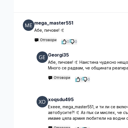
mega_master551
Абе, пичове! 🤙
Отговори
0
0
Georgi35
Абе, пичове! 🤙 Наистина чудесно нещо
Много се радвам, че общината реагира
Отговори
1
0
xoqsdu495
Ехеее, mega_master551, и ти ли се вкл
автобусите?! 🤙 Аз пък си мислех, че с
имаме цяла армия любители на водни 
Отговори