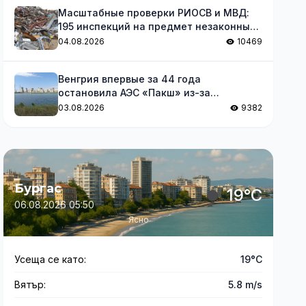
Масштабные проверки РИОСВ и МВД:
195 инспекций на предмет незаконных
отходов
04.08.2026
10469
Венгрия впервые за 44 года
остановила АЭС «Пакш» из-за
обмеления Дуная
03.08.2026
9382
Бургас
19°C
06.08.2026 05:50
Ясно
Усеща се като:
19°C
Вятър:
5.8 m/s