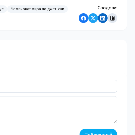
Сподели:
ус
Чемпионат мира по джет-ски
Публикувай