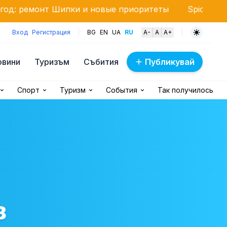
пки и новые приоритеты
Spice Music Festival 2026
Вход
Регистрация
BG
EN
UA
RU
A-
A
A+
овини
Туризъм
Събития
Публикувай
Спорт
Туризм
События
Так получилось
в