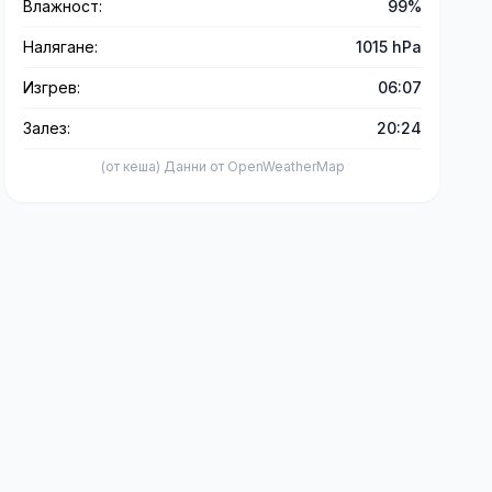
Влажност:
99%
Налягане:
1015 hPa
Изгрев:
06:07
Залез:
20:24
(от кеша) Данни от OpenWeatherMap