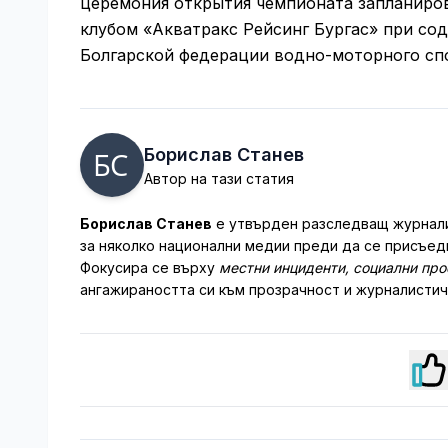
церемония открытия чемпионата запланиров
клубом «Акватракс Рейсинг Бургас» при со
Болгарской федерации водно-моторного сп
Борислав Станев
Автор на тази статия
Борислав Станев
е утвърден разследващ журналис
за няколко национални медии преди да се присъеди
Фокусира се върху
местни инциденти, социални пр
ангажираността си към прозрачност и журналистич