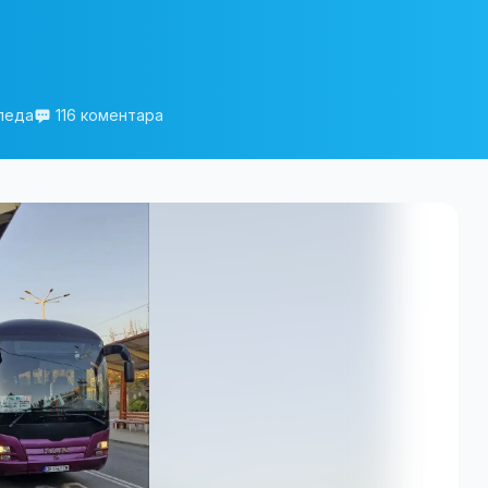
гледа
116 коментара