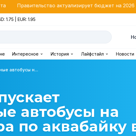
ьство актуализирует бюджет на 2026 год: ремонт Ши
D: 1.75 | EUR: 1.95
Н
ине
Интересное
История
Лайфстайл
Новости
ые автобусы н...
пускает
е автобусы на
а по аквабайку 