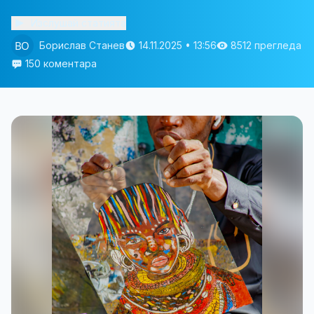
Изслушай статията
Борислав Станев
14.11.2025 • 13:56
8512 прегледа
150 коментара