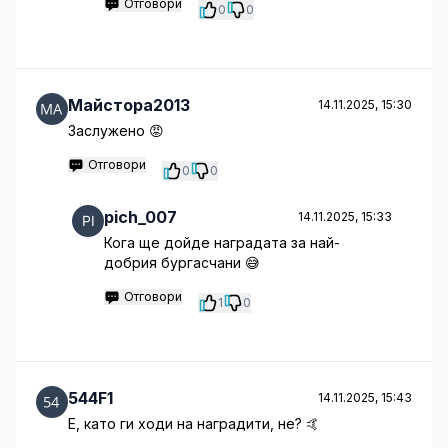
Отговори
0
0
Майстора2013
14.11.2025, 15:30
Заслужено 😡
Отговори
0
0
pich_007
14.11.2025, 15:33
Кога ще дойде наградата за най-
добрия бургасчани 😅
Отговори
1
0
544F1
14.11.2025, 15:43
E, като ги ходи на наградити, не? 🤙