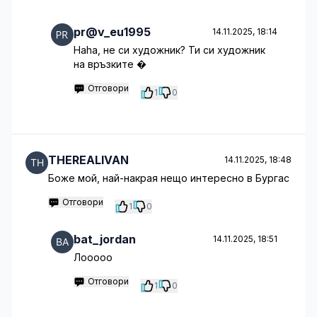
pr@v_eu1995
14.11.2025, 18:14
Haha, не си художник? Ти си художник
на връзките �
Отговори
1
0
THEREALIVAN
14.11.2025, 18:48
Боже мой, най-накрая нещо интересно в Бургас
Отговори
1
0
bat_jordan
14.11.2025, 18:51
Лооооо
Отговори
1
0