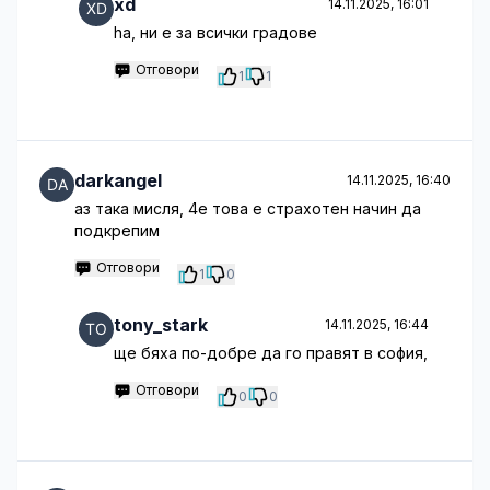
xd
14.11.2025, 16:01
hа, ни е за всички градове
Отговори
1
1
darkangel
14.11.2025, 16:40
аз така мисля, 4е това е страхотен начин да
подкрепим
Отговори
1
0
tony_stark
14.11.2025, 16:44
ще бяха по-добре да го правят в софия,
Отговори
0
0