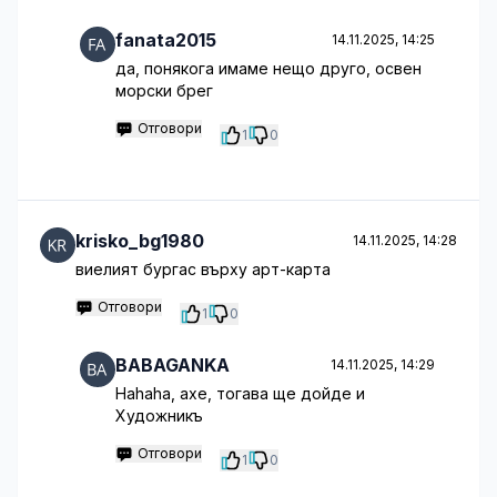
fanata2015
14.11.2025, 14:25
да, понякога имаме нещо друго, освен
морски брег
Отговори
1
0
krisko_bg1980
14.11.2025, 14:28
виелият бургас върху арт-карта
Отговори
1
0
BABAGANKA
14.11.2025, 14:29
Hahaha, ахе, тогава ще дойде и
Художникъ
Отговори
1
0