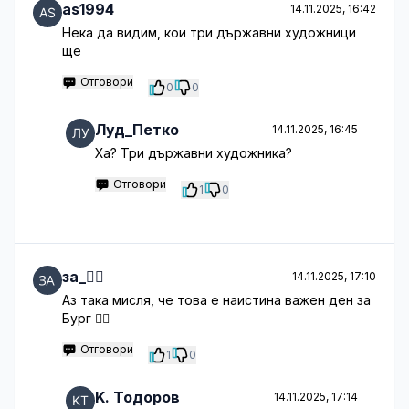
as1994
14.11.2025, 16:42
Нека да видим, кои три държавни художници
ще
Отговори
0
0
Луд_Петко
14.11.2025, 16:45
Ха? Три държавни художника?
Отговори
1
0
за_🤦‍♂️
14.11.2025, 17:10
Аз така мисля, че това е наистина важен ден за
Бург 🤦‍♂️
Отговори
1
0
K. Тодоров
14.11.2025, 17:14