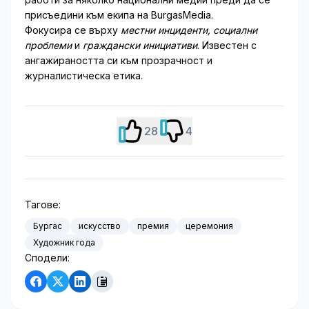
присъедини към екипа на BurgasMedia.
Фокусира се върху
местни инциденти, социални
проблеми
и
граждански инициативи
. Известен с
ангажираността си към прозрачност и
журналистическа етика.
28
4
Тагове:
Бургас
искусство
премия
церемония
Художник года
Сподели: