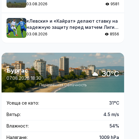
обмеления Дуная
03.08.2026
9581
«Левски» и «Кайрат» делают ставку на
надежную защиту перед матчем Лиги
чемпионов
03.08.2026
8556
Бургас
30°C
07.08.2026 18:30
Переменная Облачность
Усеща се като:
31°C
Вятър:
4.5 m/s
Влажност:
54%
Налягане:
1009 hPa