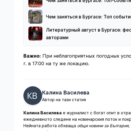
Чем заняться в Бургасе: топ-событи
Чем заняться в Бургасе: Топ событи
Литературный август в Бургасе: фес
авторами
Важно:
При неблагоприятных погодных услов
г. в 17:00 на ту же локацию.
Калина Василева
Автор на тази статия
Калина Василева
е журналист с богат опит в отра
ежедневното следене на новинарския поток и покр
Нейната работа обхваща
общи новини за България,