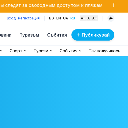
ободным доступом к пляжам
Прогноз на 8 августа:
Вход
Регистрация
BG
EN
UA
RU
A-
A
A+
овини
Туризъм
Събития
Публикувай
Спорт
Туризм
События
Так получилось