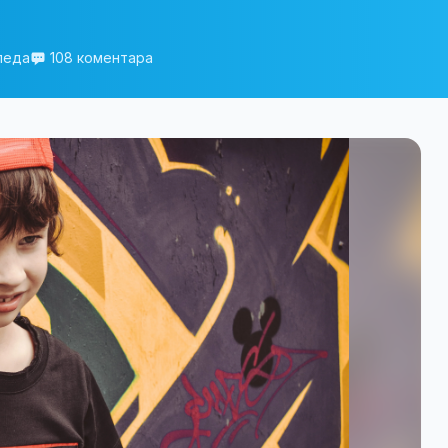
леда
108 коментара