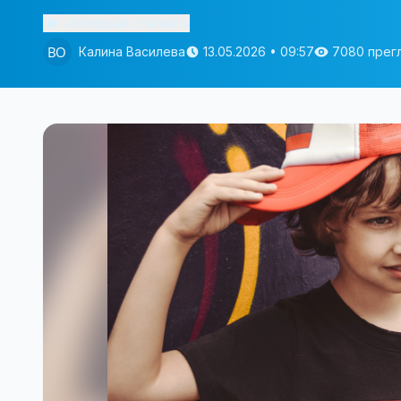
Изслушай статията
Калина Василева
13.05.2026 • 09:57
7080 прег