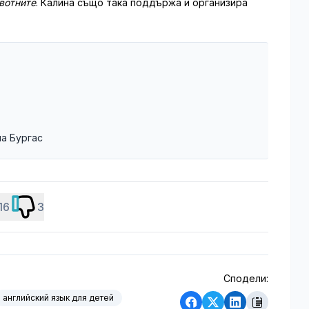
ивотните
. Калина също така поддържа и организира
на Бургас
16
3
Сподели:
английский язык для детей