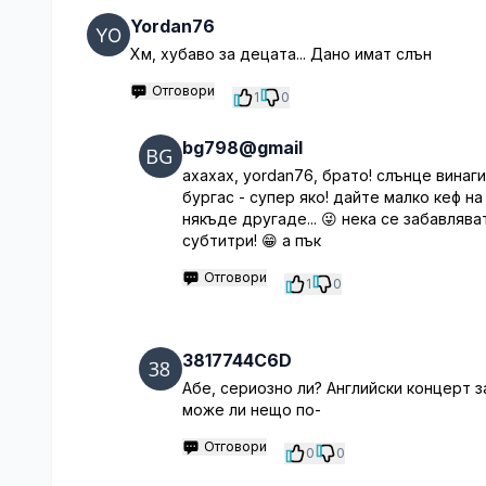
Yordan76
Хм, хубаво за децата... Дано имат слън
Отговори
1
0
bg798@gmail
ахахах, yordan76, брато! слънце винаги
бургас - супер яко! дайте малко кеф на
някъде другаде... 😜 нека се забавлява
субтитри! 😁 а пък
Отговори
1
0
3817744C6D
Абе, сериозно ли? Английски концерт з
може ли нещо по-
Отговори
0
0