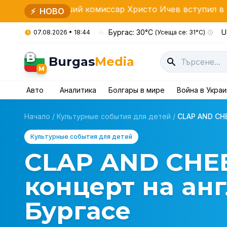
ий комиссар Христо Ичев вступил в должность
Г
⚡
НОВО
Бургас: 30°C
U
07.08.2026 • 18:44
(Усеща се: 31°C)
B
Burgas
Media
M
Авто
Аналитика
Болгары в мире
Война в Укра
Начало
/
Культурные события для детей
/
CLAP AND CHE
Культурные события для детей
CLAP AND CHE
концерт на ан
Бургасе