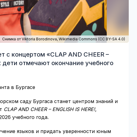
Снимка от Viktoria Borodinova,
Wikimedia Commons
(
CC BY-SA 4.0
)
ет с концертом «CLAP AND CHEER –
к дети отмечают окончание учебного
анта в Бургасе
орском саду Бургаса станет центром знаний и
рт
CLAP AND CHEER – ENGLISH IS HERE!
,
026 учебного года.
учение языков и придать уверенности юным