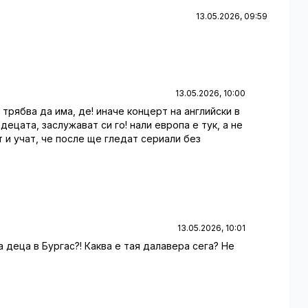
13.05.2026, 09:59
13.05.2026, 10:00
 трябва да има, де! иначе концерт на английски в
 децата, заслужават си го! нали европа е тук, а не
т и учат, че после ще гледат сериали без
13.05.2026, 10:01
а деца в Бургас?! Каква е тая далавера сега? Не