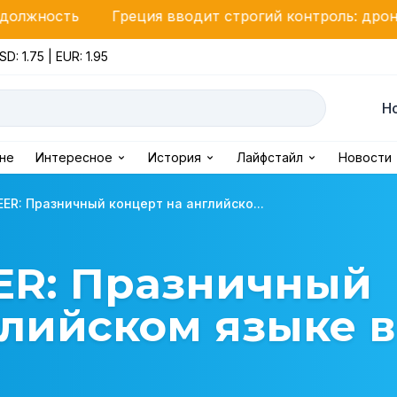
реция вводит строгий контроль: дроны следят за св
SD: 1.75 | EUR: 1.95
Н
ине
Интересное
История
Лайфстайл
Новости
ER: Празничный концерт на английско...
ER: Празничный
глийском языке в