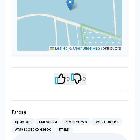
Leaflet
|
©
OpenStreetMap
contributors
0
0
Тагове:
природа
миграция
екосистема
орнитология
Атанасовско езеро
птици