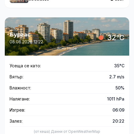
Бургас
32°C
08.08.2026 12:22
Ясно Небе
Усеща се като:
35°C
Вятър:
2.7 m/s
Влажност:
50%
Налягане:
1011 hPa
Изгрев:
06:09
Залез:
20:22
(от кеша) Данни от OpenWeatherMap