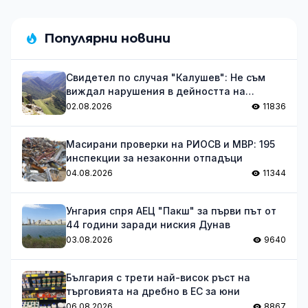
Популярни новини
Свидетел по случая "Калушев": Не съм
виждал нарушения в дейността на
групата
02.08.2026
11836
Масирани проверки на РИОСВ и МВР: 195
инспекции за незаконни отпадъци
04.08.2026
11344
Унгария спря АЕЦ "Пакш" за първи път от
44 години заради ниския Дунав
03.08.2026
9640
България с трети най-висок ръст на
търговията на дребно в ЕС за юни
06.08.2026
8867