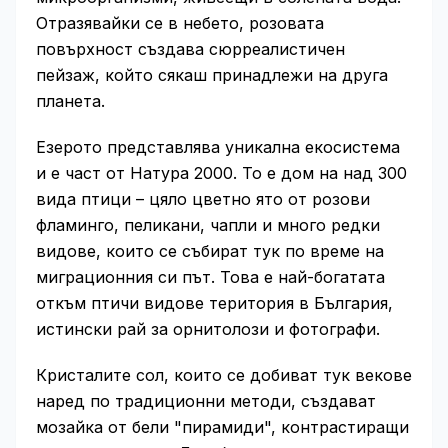
Отразявайки се в небето, розовата
повърхност създава сюрреалистичен
пейзаж, който сякаш принадлежи на друга
планета.
Езерото представлява уникална екосистема
и е част от Натура 2000. То е дом на над 300
вида птици – цяло цветно ято от розови
фламинго, пеликани, чапли и много редки
видове, които се събират тук по време на
миграционния си път. Това е най-богатата
откъм птичи видове територия в България,
истински рай за орнитолози и фотографи.
Кристалите сол, които се добиват тук векове
наред по традиционни методи, създават
мозайка от бели "пирамиди", контрастиращи