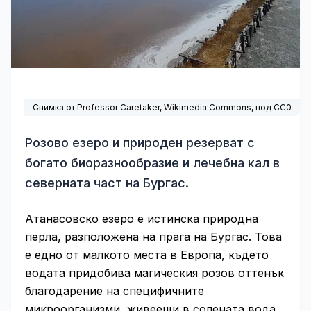
Снимка от Professor Caretaker,
Wikimedia Commons
, под
CC0
Розово езеро и природен резерват с
богато биоразнообразие и лечебна кал в
северната част на Бургас.
Атанасовско езеро е истинска природна
перла, разположена на прага на Бургас. Това
е едно от малкото места в Европа, където
водата придобива магическия розов оттенък
благодарение на специфичните
микроорганизми, живеещи в солената вода.