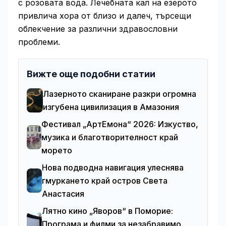
с розовата вода. Лечебната кал на езерото
привлича хора от близо и далеч, търсещи
облекчение за различни здравословни
проблеми.
Вижте още подобни статии
Лазерното сканиране разкри огромна
изгубена цивилизация в Амазония
Фестивал „АртЕмона“ 2026: Изкуство,
музика и благотворителност край
морето
Нова подводна навигация улеснява
гмуркането край остров Света
Анастасия
Лятно кино „Яворов“ в Поморие:
Програма и филми за незабравимо