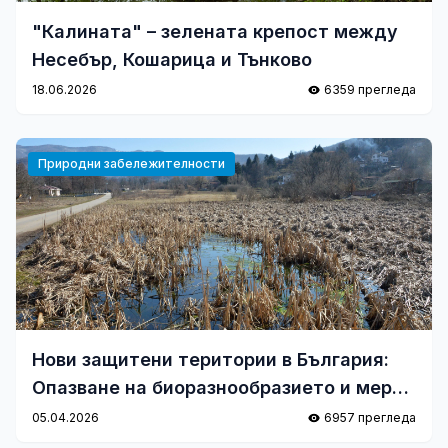
"Калината" – зелената крепост между
Несебър, Кошарица и Тънково
18.06.2026
6359 прегледа
Природни забележителности
Нови защитени територии в България:
Опазване на биоразнообразието и мерки
за превенция
05.04.2026
6957 прегледа