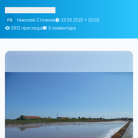
Изслушай статията
Николай Стоянов
23.05.2025 • 20:02
5912 прегледа
0 коментара