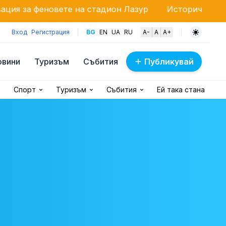
ете на стадион Лазур
Исторически рекорд: Бургас
Вход
Регистрация
BG
EN
UA
RU
A-
A
A+
овини
Туризъм
Събития
Публикувай
Спорт
Туризъм
Събития
Ей така стана