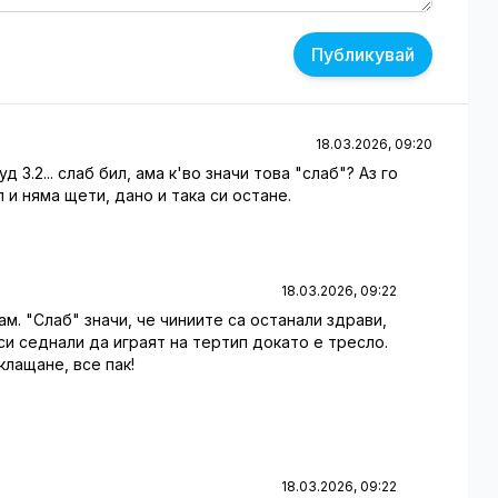
Публикувай
18.03.2026, 09:20
 3.2... слаб бил, ама к'во значи това "слаб"? Аз го
 и няма щети, дано и така си остане.
18.03.2026, 09:22
рам. "Слаб" значи, че чиниите са останали здрави,
си седнали да играят на тертип докато е тресло.
оклащане, все пак!
18.03.2026, 09:22