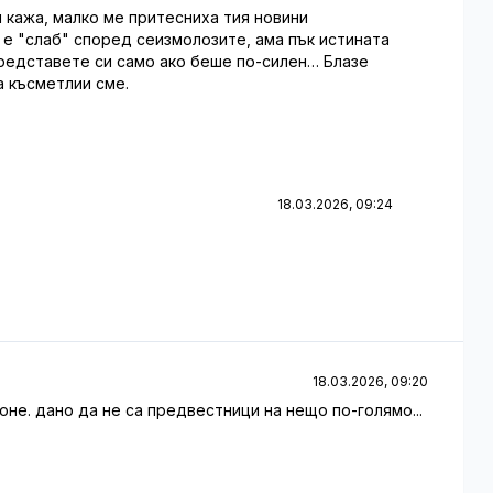
и кажа, малко ме притесниха тия новини
би е "слаб" според сеизмолозите, ама пък истината
Представете си само ако беше по-силен… Блазе
а късметлии сме.
18.03.2026, 09:24
18.03.2026, 09:20
оне. дано да не са предвестници на нещо по-голямо...