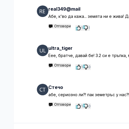
real349@mail
Абе, к'во да кажа... земята ни е жива!
Отговори
1
1
ultra_tiger
Еее, братче, давай бе! 3.2 си е тръпка,
Отговори
1
0
Стечо
абе, сериозно ли?! пак земетръс у нас?
Отговори
1
0