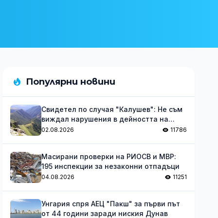
Популярни новини
Свидетел по случая "Калушев": Не съм
виждал нарушения в дейността на
групата
02.08.2026
11786
Масирани проверки на РИОСВ и МВР:
195 инспекции за незаконни отпадъци
04.08.2026
11251
Унгария спря АЕЦ "Пакш" за първи път
от 44 години заради ниския Дунав