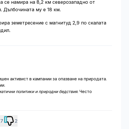
а се намира на 8,2 км северозападно от
. Дълбочината му е 18 км.
ира земетресение с магнитуд 2,9 по скалата
ндил.
шен активист в кампании за опазване на природата.
ии.
матични политики и природни бедствия
. Често
7
2