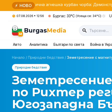
тентична агнешка курбан чорба: Демонстрация в Бурга
⚡
НОВО
Бургас: 33°C
U
07.08.2026 • 12:56
(Усеща се: 34°C)
B
Burgas
Media
M
Авто
Аналитика
Българи по света
Война в Укр
Начало
/
Природни бедствия
/
Земетресение с магнитуд
Природни бедствия
Земетресение 
по Рихтер ре
Югозападна Б