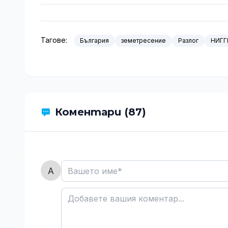
Тагове:
България
земетресение
Разлог
НИГГ
Коментари (87)