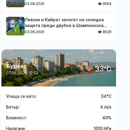
03.08.2026
9554
Левски и Кайрат залагат на солидна
защита преди двубоя в Шампионска
лига
03.08.2026
8528
Бургас
33°C
07.08.2026 12:53
Ясно Небе
Усеща се като:
34°C
Вятър:
4 m/s
Влажност:
40%
Налягане:
1010 hPa