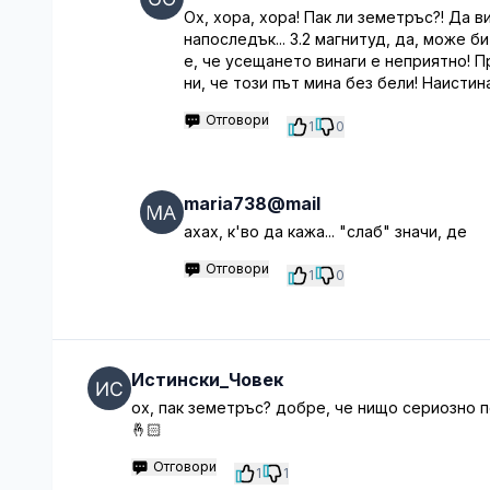
Ох, хора, хора! Пак ли земетръс?! Да в
напоследък... 3.2 магнитуд, да, може 
е, че усещането винаги е неприятно! 
ни, че този път мина без бели! Наистин
Отговори
1
0
maria738@mail
ахах, к'во да кажа... "слаб" значи, де
Отговори
1
0
Истински_Човек
ох, пак земетръс? добре, че нищо сериозно п
🤞🏻
Отговори
1
1