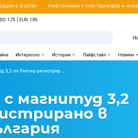
с
Нефтохимик с нов трансфер и иновация за фенов
SD: 1.75 | EUR: 1.95
Н
айна
Интересно
История
Лайфстайл
Новини
 3,2 по Рихтер регистрир...
с магнитуд 3,2
гистрирано в
ългария