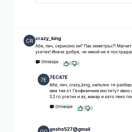
crazy_king
Абе, пич, сериозно ли? Пак земетръс?! Магнитуд
усетих! Иначе добре, че никой не е пострадал
Отговори
0
0
7EC47E
Абе, пич, crazy_king, напълно те разби
ама тия от Геофизичния институт явно 
3.2 го усетих и аз, макар и като леко п
Отговори
1
0
gosho527@gmail