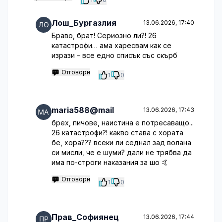
Лош_Бургазлия
13.06.2026, 17:40
Браво, брат! Сериозно ли?! 26
катастрофи… ама харесвам как се
изрази – все едно списък със скърб
Отговори
1
0
maria588@mail
13.06.2026, 17:43
брех, пичове, наистина е потресаващо...
26 катастрофи?! какво става с хората
бе, хора??? всеки ли седнал зад волана
си мисли, че е шуми? дали не трябва да
има по-строги наказания за шо 🤙
Отговори
1
0
Прав_Софиянец
13.06.2026, 17:44