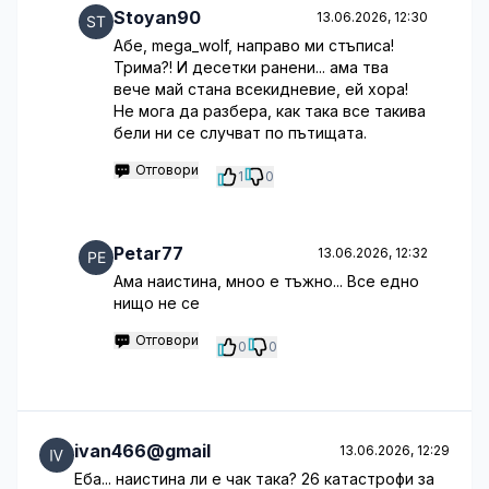
Stoyan90
13.06.2026, 12:30
Абе, mega_wolf, направо ми стъписа!
Трима?! И десетки ранени... ама тва
вече май стана всекидневие, ей хора!
Не мога да разбера, как така все такива
бели ни се случват по пътищата.
Отговори
1
0
Petar77
13.06.2026, 12:32
Ама наистина, мноо е тъжно... Все едно
нищо не се
Отговори
0
0
ivan466@gmail
13.06.2026, 12:29
Еба... наистина ли е чак така? 26 катастрофи за