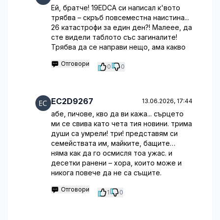
Ей, братче! 19EDCA си написал к'вото
трябва – скръб повсеместна наистина...
26 катастрофи за един ден?! Малеее, да
сте видели таблото със загиналите!
Трябва да се направи нещо, ама какво
Отговори
0
0
EC2D9267
13.06.2026, 17:44
абе, пичове, кво да ви кажа... сърцето
ми се свива като чета тия новини. трима
души са умрели! три! представям си
семействата им, майките, бащите…
няма как да го осмисля тоа ужас. и
десетки ранени – хора, които може и
никога повече да не са същите.
Отговори
1
0