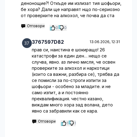
денонощие?! Откъде им излизат тия шофьори,
бе хора? Дали ще направят нщо по-сериозно
от проверките на алкохол, че почва да ста
Отговори
0
0
3767597D82
13.06.2026, 12:31
прав си, наистина е шокиращо! 26
катастрофи за един ден… нещо се
случва, явно. аз лично мисля, че освен
проверките за алкохол и наркотици
(които са важни, разбира се), трябва да
се помисли за по-строги изпити за
шофьори - особено за младите. и не
само изпит, а и постоянно
преквалификация. честно казано,
виждам много хора зад волана, дето
явно са забравили как се кара.
Отговори
1
1