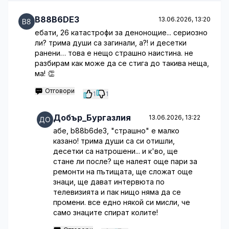
B88B6DE3
13.06.2026, 13:20
ебати, 26 катастрофи за денонощие... сериозно
ли? трима души са загинали, а?! и десетки
ранени… това е нещо страшно наистина. не
разбирам как може да се стига до такива неща,
ма! 👏
Отговори
1
1
Добър_Бургазлия
13.06.2026, 13:22
абе, b88b6de3, "страшно" е малко
казано! трима души са си отишли,
десетки са натрошени... и к'во, ще
стане ли после? ще налеят още пари за
ремонти на пътищата, ще сложат още
знаци, ще дават интервюта по
телевизията и пак нищо няма да се
промени. все едно някой си мисли, че
само знаците спират колите!