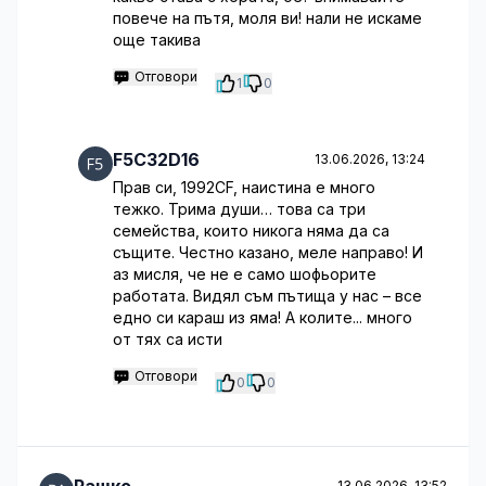
повече на пътя, моля ви! нали не искаме
още такива
Отговори
1
0
F5C32D16
13.06.2026, 13:24
Прав си, 1992CF, наистина е много
тежко. Трима души… това са три
семейства, които никога няма да са
същите. Честно казано, меле направо! И
аз мисля, че не е само шофьорите
работата. Видял съм пътища у нас – все
едно си караш из яма! А колите... много
от тях са исти
Отговори
0
0
13.06.2026, 13:52