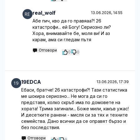
real_wolf
13.06.2026, 14:55
Абе пич, кво да го правяаа?! 26
катастрофи... ей Богу! Сериозно ли?
Хора, внимавайте бе, моля ви! И аз
карам, ама си гледам пътя
Отговори
0
0
19EDCA
13.06.2026, 17:39
Ебаси, братче! 26 катастрофи?! Тази статистика
ме шокира сериозно... Не мога да си го
представя, колко скръб има по домовете на
хората! Трима загинали... Боже мили, какъв ужас!
И десетките ранени - мисля си за тях и техните
семейства. Дано всички да се оправят бързо и
без последствия.
Отговори
1
0