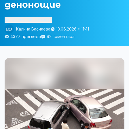
денонощие
Изслушай статията
Калина Василева
13.06.2026 • 11:41
4377 прегледа
92 коментара