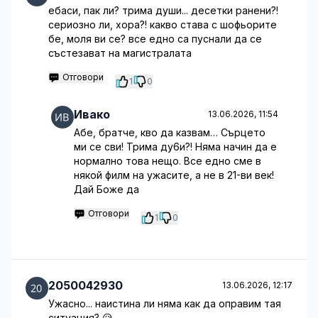
ебаси, пак ли? трима души... десетки ранени?!
сериозно ли, хора?! какво става с шофьорите
бе, моля ви се? все едно са пуснали да се
състезават на магистралата
Отговори
1
0
Ивако
13.06.2026, 11:54
Абе, братче, кво да казвам… Сърцето
ми се сви! Трима ду6и?! Няма начин да е
нормално това нещо. Все едно сме в
някой филм на ужасите, а не в 21-ви век!
Дай Боже да
Отговори
1
0
2050042930
13.06.2026, 12:17
Ужасно... наистина ли няма как да оправим тая
ситуация? 😥