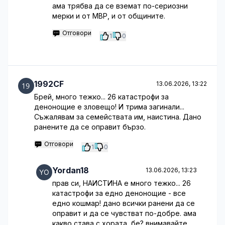
ама трябва да се вземат по-сериозни
мерки и от МВР, и от общините.
Отговори
1
0
1992CF
13.06.2026, 13:22
Брей, много тежко... 26 катастрофи за
денонощие е зловещо! И трима загинали...
Съжалявам за семействата им, наистина. Дано
ранените да се оправит бързо.
Отговори
1
0
Yordan18
13.06.2026, 13:23
прав си, НАИСТИНА е много тежко... 26
катастрофи за едно денонощие - все
едно кошмар! дано всички ранени да се
оправит и да се чувстват по-добре. ама
какво става с хората, бе? внимавайте