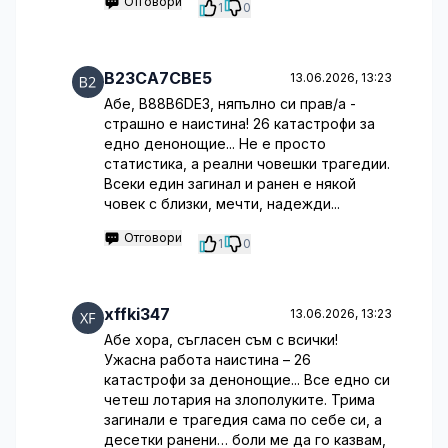
Отговори
1
0
B23CA7CBE5
13.06.2026, 13:23
Абе, B88B6DE3, няпълно си прав/а -
страшно е наистина! 26 катастрофи за
едно денонощие... Не е просто
статистика, а реални човешки трагедии.
Всеки един загинал и ранен е някой
човек с близки, мечти, надежди...
Отговори
1
0
xffki347
13.06.2026, 13:23
Абе хора, съгласен съм с всички!
Ужасна работа наистина – 26
катастрофи за денонощие... Все едно си
четеш лотария на злополуките. Трима
загинали е трагедия сама по себе си, а
десетки ранени… боли ме да го казвам,