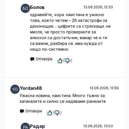
Болов
13.06.2026, 12:33
здравейте, хора. наистина е ужасно
това, което четем – 26 катастрофи за
денонощие… цифрите са стряскащи. не
мисля, че просто проверките за
алкохол са достатъчни, макар че и те
са важни, разбира се. има нужда от
нещо по-системно.
Отговори
1
0
Yordan48
13.06.2026, 12:59
Ужасна новина, наистина. Много тъжно за
загиналите и силнo се надяваме ранените
Отговори
1
0
Радар
13.06.2026, 13:03