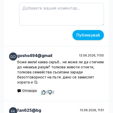
Публикувай
gosho494@gmail
13.06.2026, 11:50
боже мили! каква скръб... не може ли да стигнем
до някакъв разум? толкова животи отнети,
толкова семейства съсипани заради
безотговорност на пътя. дано се замислят
хората и 🤔
Отговори
1
0
fan625@bg
13.06.2026, 11:51