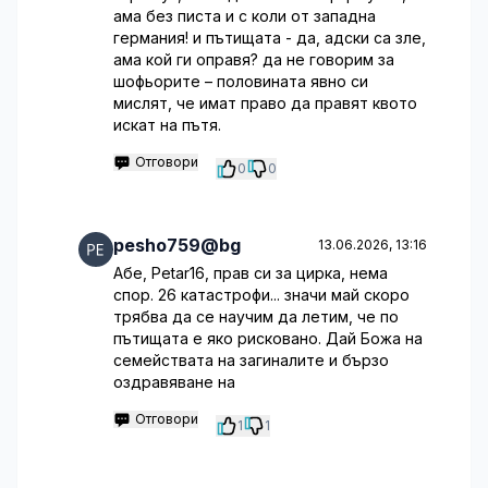
ама без писта и с коли от западна
германия! и пътищата - да, адски са зле,
ама кой ги оправя? да не говорим за
шофьорите – половината явно си
мислят, че имат право да правят квото
искат на пътя.
Отговори
0
0
pesho759@bg
13.06.2026, 13:16
Абе, Petar16, прав си за цирка, нема
спор. 26 катастрофи... значи май скоро
трябва да се научим да летим, че по
пътищата е яко рисковано. Дай Божа на
семействата на загиналите и бързо
оздравяване на
Отговори
1
1