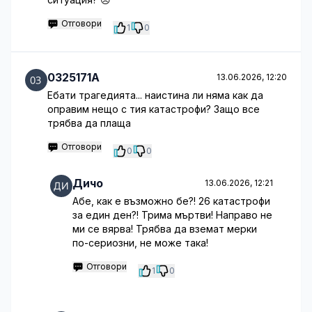
Отговори
1
0
0325171A
13.06.2026, 12:20
Ебати трагедията... наистина ли няма как да
оправим нещо с тия катастрофи? Защо все
трябва да плаща
Отговори
0
0
Дичо
13.06.2026, 12:21
Абе, как е възможно бе?! 26 катастрофи
за един ден?! Трима мъртви! Направо не
ми се вярва! Трябва да вземат мерки
по-сериозни, не може така!
Отговори
1
0