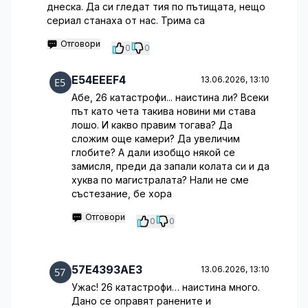
днеска. Да си гледат тия по пътищата, нещо
сериал станаха от нас. Трима са
Отговори
0
0
E54EEEF4
13.06.2026, 13:10
Абе, 26 катастрофи... наистина ли? Всеки
път като чета такива новини ми става
лошо. И какво правим тогава? Да
сложим още камери? Да увеличим
глобите? А дали изобщо някой се
замисля, преди да запали колата си и да
хуква по магистралата? Нали не сме
състезание, бе хора
Отговори
0
0
57E4393AE3
13.06.2026, 13:10
Ужас! 26 катастрофи… наистина много.
Дано се оправят ранените и