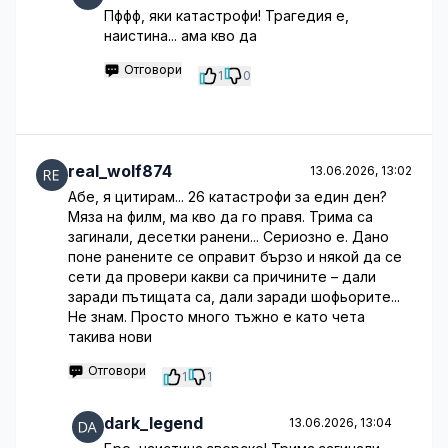
Пффф, яки катастрофи! Трагедия е,
наистина... ама кво да
Отговори
1
0
real_wolf874
13.06.2026, 13:02
Абе, я цитирам... 26 катастрофи за един ден?
Мяза на филм, ма кво да го правя. Трима са
загинали, десетки ранени... Сериозно е. Дано
поне ранените се оправит бързо и някой да се
сети да провери какви са причините – дали
заради пътищата са, дали заради шофьорите...
Не знам. Просто много тъжно е като чета
такива нови
Отговори
1
1
dark_legend
13.06.2026, 13:04