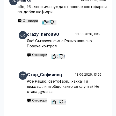
Рашко
абе, 26... явно има нужда от повече светофари и
по-добри шофьори,
Отговори
0
0
crazy_hero890
13.06.2026, 13:55
Яко! Съгласен съм с Рашко напълно.
Повече контрол
Отговори
0
1
Стар_Софиянец
13.06.2026, 13:56
Абе Рашко, светофари... хахха! Ти
виждаш ли изобщо какво се случва? Не
става дума за
Отговори
0
0