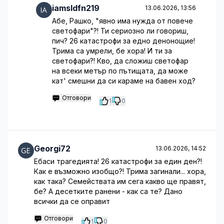
iamsldfn219
13.06.2026, 13:56
Абе, Рашко, "явно има нужда от повече
светофари"?! Ти сериозно ли говориш,
пич? 26 катастрофи за едно денонощие!
Трима са умрели, бе хора! И ти за
светофари?! Кво, да сложиш светофар
на всеки метър по пътищата, да може
кат' смешни да си караме на бавен ход?
Отговори
1
0
Georgi72
13.06.2026, 14:52
Ебаси трагедията! 26 катастрофи за един ден?!
Как е възможно изобщо?! Трима загинали... хора,
как така? Семействата им сега какво ще правят,
бе? А десетките ранени - как са те? Дано
всички да се оправит
Отговори
1
0