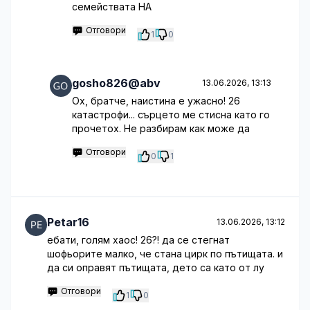
семействата НА
Отговори
1
0
gosho826@abv
13.06.2026, 13:13
Ох, братче, наистина е ужасно! 26
катастрофи... сърцето ме стисна като го
прочетох. Не разбирам как може да
Отговори
0
1
Petar16
13.06.2026, 13:12
ебати, голям хаос! 26?! да се стегнат
шофьорите малко, че стана цирк по пътищата. и
да си оправят пътищата, дето са като от лу
Отговори
1
0