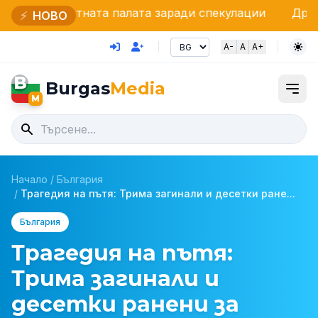
ната палата заради спекулации
Дрон се взриви на
⚡
НОВО
A-
A
A+
B
Burgas
Media
M
Начало
/
България
/
Трагедия на пътя: Трима загинали и десетки ране...
България
Трагедия на пътя:
Трима загинали и
десетки ранени за