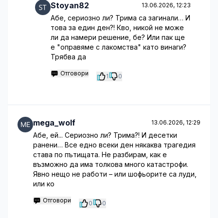
Stoyan82
13.06.2026, 12:23
Абе, сериозно ли? Трима са загинали… И
това за един ден?! Кво, никой не може
ли да намери решение, бе? Или пак ще
е "оправяме с лакомства" като винаги?
Трябва да
Отговори
1
0
mega_wolf
13.06.2026, 12:29
Абе, ей... Сериозно ли? Трима?! И десетки
ранени… Все едно всеки ден някаква трагедия
става по пътищата. Не разбирам, как е
възможно да има толкова много катастрофи.
Явно нещо не работи – или шофьорите са луди,
или ко
Отговори
0
0