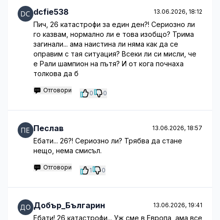
dcfie538
13.06.2026, 18:12
Пич, 26 катастрофи за един ден?! Сериозно ли
го казвам, нормално ли е това изобщо? Трима
загинали... ама наистина ли няма как да се
оправим с тая ситуация? Всеки ли си мисли, че
е Рали шампион на пътя? И от кога почнаха
толкова да б
Отговори
0
0
Песлав
13.06.2026, 18:57
Ебати... 26?! Сериозно ли? Трябва да стане
нещо, нема смисъл.
Отговори
1
0
Добър_Българин
13.06.2026, 19:41
Ебати! 26 катастрофи... Уж сме в Европа, ама все