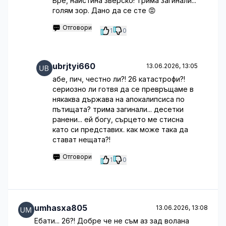
Бре, наистина зверско! Трима загинали...
голям зор. Дано да се сте 😡
Отговори
1
0
ubrjtyi660
13.06.2026, 13:05
абе, пич, честно ли?! 26 катастрофи?!
сериозно ли готвя да се превръщаме в
някаква държава на апокалипсиса по
пътищата? трима загинали... десетки
ранени... ей богу, сърцето ме стисна
като си представих. как може така да
стават нещата?!
Отговори
1
0
umhasxa805
13.06.2026, 13:08
Ебати... 26?! Добре че не съм аз зад волана