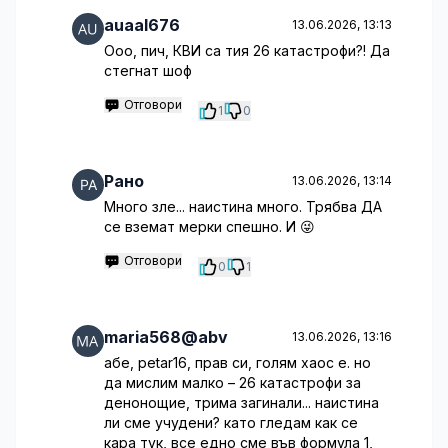
auaal676
13.06.2026, 13:13
Ооо, пич, КВИ са тия 26 катастрофи?! Да
стегнат шоф
Отговори
1
0
Рано
13.06.2026, 13:14
Много зле... наистина много. Трябва ДА
се вземат мерки спешно. И 😜
Отговори
0
1
maria568@abv
13.06.2026, 13:16
абе, petar16, прав си, голям хаос е. но
да мислим малко – 26 катастрофи за
денонощие, трима загинали... наистина
ли сме учудени? като гледам как се
кара тук, все едно сме във формула 1,