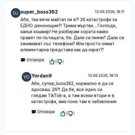
super_boss362
13.06.2026, 18:11
Абе, тва вече майтап ли е?! 26 катастрофи за
ЕДНО денонощие?! Трима мъртви… Господи,
какъв кошмар! Не разбирам хората какво
правят по пътищата, бе. Дали са пияни? Дали се
занимават със телефони? Или просто нямат
елементарна представа как да карат?!
Отговори
1
1
Yordan9
13.06.2026, 18:13
Абе, супер_boss362, нормално е да се
ядосваш. 26?! Да бе, все едно си
гледам TikTok-a, а там всеки втори е в
катастрофа, ама поне там е забавление
Отговори
1
1