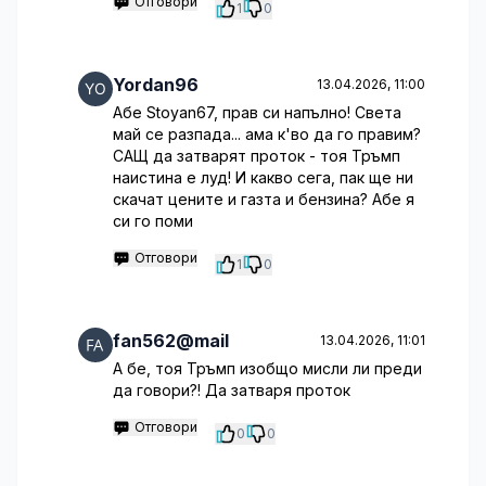
Отговори
1
0
Yordan96
13.04.2026, 11:00
Абе Stoyan67, прав си напълно! Света
май се разпада... ама к'во да го правим?
САЩ да затварят проток - тоя Тръмп
наистина е луд! И какво сега, пак ще ни
скачат цените и газта и бензина? Абе я
си го поми
Отговори
1
0
fan562@mail
13.04.2026, 11:01
А бе, тоя Тръмп изобщо мисли ли преди
да говори?! Да затваря проток
Отговори
0
0