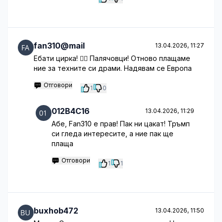
fan310@mail
13.04.2026, 11:27
Ебати цирка! 🤦‍♀️ Палячовци! Отново плащаме
ние за техните си драми. Надявам се Европа
Отговори
1
0
012B4C16
13.04.2026, 11:29
Абе, Fan310 е прав! Пак ни цакат! Тръмп
си гледа интересите, а ние пак ще
плаща
Отговори
1
1
buxhob472
13.04.2026, 11:50