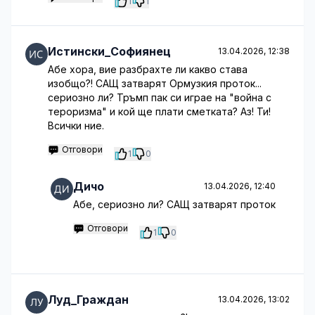
1
1
Истински_Софиянец
13.04.2026, 12:38
Абе хора, вие разбрахте ли какво става
изобщо?! САЩ затварят Ормузкия проток...
сериозно ли? Тръмп пак си играе на "война с
тероризма" и кой ще плати сметката? Аз! Ти!
Всички ние.
Отговори
1
0
Дичо
13.04.2026, 12:40
Абе, сериозно ли? САЩ затварят проток
Отговори
1
0
Луд_Граждан
13.04.2026, 13:02