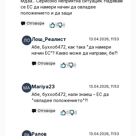
Мдаа... Сериозно неприятна ситуация. Надявам
се ЕС да намери начин да овладее
положението и да защи
Отговори
1
0
Лош_Реалист
13.04.2026, 11:53
Абе, Буххоб472, как така "да намери
начин ЕС"? Какво може да направи, бе?!
Отговори
1
0
Mariya23
13.04.2026, 11:53
Абе, буххоб472, нали знаеш – ЕС да
"овладее положението"?!
Отговори
0
0
Ралов
13.04.2026, 11:53