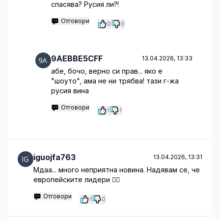
спасява? Русия ли?!
Отговори
0
0
9AEBBE5CFF
13.04.2026, 13:33
абе, бочо, верно си прав... яко е
"шоуто", ама не ни трябва! тази г-жа
русия вина
Отговори
1
1
iguojfa763
13.04.2026, 13:31
Мдаа... много неприятна новина. Надявам се, че
европейските лидери 🤦‍♂️
Отговори
1
0