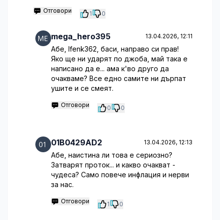
Отговори
1
0
mega_hero395
13.04.2026, 12:11
Абе, lfenk362, баси, направо си прав!
Яко ще ни ударят по джоба, май така е
написано да е... ама к'во друго да
очакваме? Все едно самите ни дърпат
ушите и се смеят.
Отговори
0
0
01B0429AD2
13.04.2026, 12:13
Абе, наистина ли това е сериозно?
Затварят проток... и какво очакват -
чудеса? Само повече инфлация и нерви
за нас.
Отговори
1
0