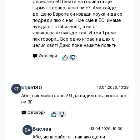
Сериозно е! Цените на горивата ще
гърмят здраво, ясно ли е?! Ама хайде
де, дано Европа си извади поука и да се
подреди яко с нас. Ние сме в ЕС, имаме
нужда от стабилност, а не от
квичкосване някъде там. И тоя Тръмп
пак говори... Все едно играе на шах с
целия свят! Дано поне нашите полити
Отговори
1
1
ktjkh180
13.04.2026, 10:28
Абе, пак майсторлък! Я да видим сега колко ще
ни 🤦‍♂️
Отговори
1
1
Васлав
13.04.2026, 10:30
Абе, ясна работа - пак яко ще ни