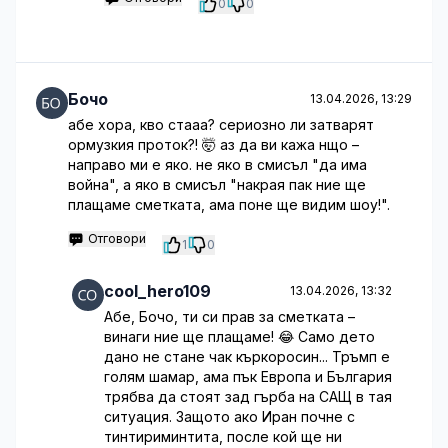
0
0
Бочо
13.04.2026, 13:29
абе хора, кво стааа? сериозно ли затварят
ормузкия проток?! 🤯 аз да ви кажа нщо –
направо ми е яко. не яко в смисъл "да има
война", а яко в смисъл "накрая пак ние ще
плащаме сметката, ама поне ще видим шоу!".
Отговори
1
0
cool_hero109
13.04.2026, 13:32
Абе, Бочо, ти си прав за сметката –
винаги ние ще плащаме! 😂 Само дето
дано не стане чак къркоросин... Тръмп е
голям шaмар, ама пък Европа и България
трябва да стоят зад гърба на САЩ в тая
ситуация. Защото ако Иран почне с
тинтириминтита, после кой ще ни