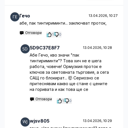
Гечо
13.04.2026, 10:27
абе, пак тинтириминти... заключват проток,
Отговори
1
0
5D9C37E8F7
13.04.2026, 10:28
Абе Гечо, кво значи "пак
тинтириминти"? Това хич не е шега
работа, човече! Ормузкия проток е
ключов за световната търговия, а сега
САЩ го блокират... 🤯 Сериозно се
притеснявам какво ще стане с цените
на горивата и как това ще се
Отговори
1
0
wjsv805
13.04.2026, 10:29