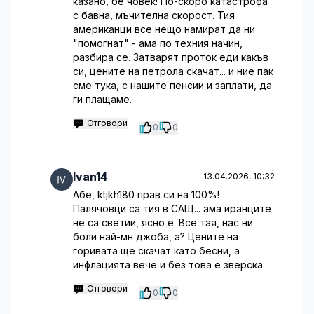
казано, бе човек! По-скоро катастрофа
с бавна, мъчителна скорост. Тия
американци все нещо намират да ни
"помогнат" - ама по техния начин,
разбира се. Затварят проток еди какъв
си, цените на петрола скачат... и ние пак
сме тука, с нашите пенсии и заплати, да
ги плащаме.
Отговори
0
0
Ivan14
13.04.2026, 10:32
Абе, ktjkh180 прав си на 100%!
Палячовци са тия в САЩ... ама иранците
не са светии, ясно е. Все тая, нас ни
боли най-мн джоба, а? Цените на
горивата ще скачат като бесни, а
инфлацията вече и без това е зверска.
Отговори
0
0