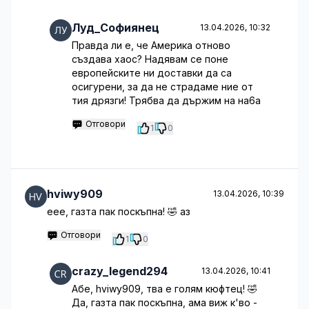
Луд_Софиянец
13.04.2026, 10:32
Правда ли е, че Америка отново
създава хаос? Надявам се поне
европейските ни доставки да са
осигурени, за да не страдаме ние от
тия дрязги! Трябва да държим на на6а
Отговори
1
0
hviwy909
13.04.2026, 10:39
еее, газта пак поскъпна! 🤣 аз
Отговори
1
0
crazy_legend294
13.04.2026, 10:41
Абе, hviwy909, тва е голям кюфтец! 🤣
Да, газта пак поскъпна, ама виж к'во -