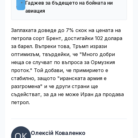
Гаджев за бъдещето на бойната ни
авиация
Заплахата доведе до 7% скок на цената на
петрола сорт Брент, достигайки 102 долара
за барел. Въпреки това, Тръмп изрази
оптимизъм, твърдейки, че "Много добри
неща се случват по въпроса за Ормузкия
проток." Той добави, че примирието е
стабилно, защото "иранската армия е
разгромена" и че други страни ще
съдействат, за да не може Иран да продава
петрол.
Олексій Коваленко