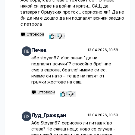
някой си играе на войни и кризи... САЩ да
затварят Ормузкия проток… сериозно ли? Да не
би да им е дошло да ни подпалят всички заедно
с петрола
Отговори
1
0
Печев
13.04.2026, 10:58
абе stoyan67, к`во значи "да ни
подпалят всички"? спокойно бре! ние
сме в европа, братле! имаме си ес,
имаме си нато – те ще ни пазят от
гръмки жестове на сащ
Отговори
1
0
Луд_Граждан
13.04.2026, 10:59
Абе Stoyan67, сериозно ли питаш к'во
става? Че сякаш нещо ново се случва -
все някой си мисли, че може да играе