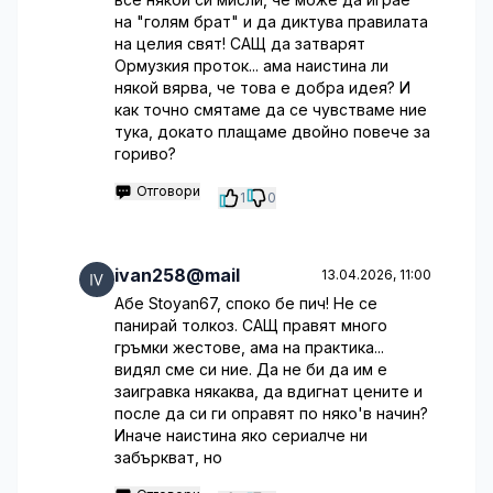
на "голям брат" и да диктува правилата
на целия свят! САЩ да затварят
Ормузкия проток... ама наистина ли
някой вярва, че това е добра идея? И
как точно смятаме да се чувстваме ние
тука, докато плащаме двойно повече за
гориво?
Отговори
1
0
ivan258@mail
13.04.2026, 11:00
Абе Stoyan67, споко бе пич! Не се
панирай толкоз. САЩ правят много
гръмки жестове, ама на практика...
видял сме си ние. Да не би да им е
заигравка някаква, да вдигнат цените и
после да си ги оправят по няко'в начин?
Иначе наистина яко сериалче ни
забъркват, но