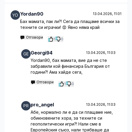
Yordan90
13.04.2026, 11:01
Бах мамата, пак ли?! Сега да плащаме всички за
техните си играчки! 😡 Явно няма край
Отговори
1
0
Georgi94
13.04.2026, 11:03
Yordan90, бах мамата, вие да не сте
забравили кой финансира България от
години?! Ама хайде сега,
Отговори
1
0
pro_angel
13.04.2026, 11:03
Абе, нормално ли е да си плащаме ние,
обикновените хора, за техните си
геополитически игри?! Нали сме в
Европейския съюз, нали трябваше да