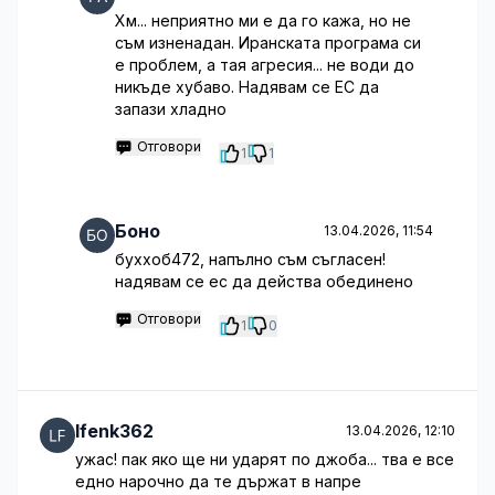
Хм... неприятно ми е да го кажа, но не
съм изненадан. Иранската програма си
е проблем, а тая агресия... не води до
никъде хубаво. Надявам се ЕС да
запази хладно
Отговори
1
1
Боно
13.04.2026, 11:54
буххоб472, напълно съм съгласен!
надявам се ес да действа обединено
Отговори
1
0
lfenk362
13.04.2026, 12:10
ужас! пак яко ще ни ударят по джоба... тва е все
едно нарочно да те държат в напре