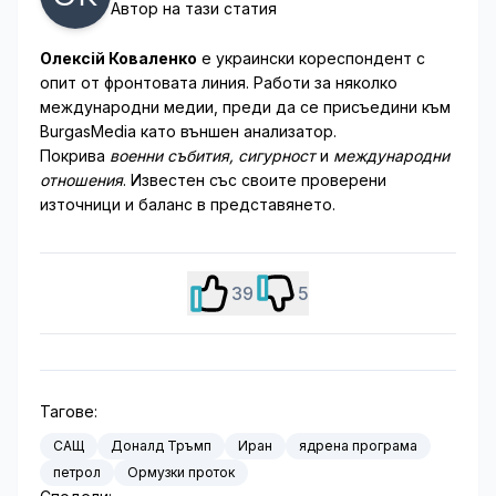
Автор на тази статия
Олексій Коваленко
е украински кореспондент с
опит от фронтовата линия. Работи за няколко
международни медии, преди да се присъедини към
BurgasMedia като външен анализатор.
Покрива
военни събития, сигурност
и
международни
отношения
. Известен със своите проверени
източници и баланс в представянето.
39
5
Тагове:
САЩ
Доналд Тръмп
Иран
ядрена програма
петрол
Ормузки проток