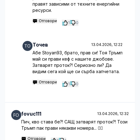
правят зависими от техните енергийни
ресурси.
Отговори
1
0
Точев
13.04.2026, 12:22
Абе Stoyan93, брато, прав си! Тоя Тръмп
май си прави кеф с нашите джобове.
Затварят проток?! Сериозно ли? Да
видим сега кой ще си сърба хапчетата.
Отговори
1
0
fovuc111
13.04.2026, 12:32
Пич, кво става бе?! САЩ затварят проток?! Този
Тръмп пак прави някакви номера... 🤦‍♂️
Отговори