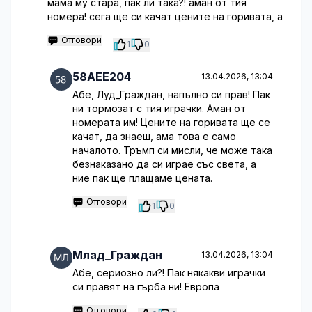
мама му стара, пак ли така?! аман от тия
номера! сега ще си качат цените на горивата, а
Отговори
1
0
58AEE204
13.04.2026, 13:04
Абе, Луд_Граждан, напълно си прав! Пак
ни тормозат с тия играчки. Аман от
номерата им! Цените на горивата ще се
качат, да знаеш, ама това е само
началото. Тръмп си мисли, че може така
безнаказано да си играе със света, а
ние пак ще плащаме цената.
Отговори
1
0
Млад_Граждан
13.04.2026, 13:04
Абе, сериозно ли?! Пак някакви играчки
си правят на гърба ни! Европа
Отговори