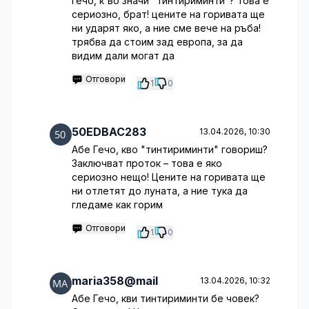
гечо, к'во значи "тинтириминти"? това е
сериозно, брат! цените на горивата ще
ни ударят яко, а ние сме вече на ръба!
трябва да стоим зад европа, за да
видим дали могат да
Отговори
1
0
50EDBAC283
13.04.2026, 10:30
Абе Гечо, кво "тинтириминти" говориш?
Заключват проток – това е яко
сериозно нещо! Цените на горивата ще
ни отлетят до луната, а ние тука да
гледаме как горим
Отговори
1
0
maria358@mail
13.04.2026, 10:32
Абе Гечо, кви тинтириминти бе човек?