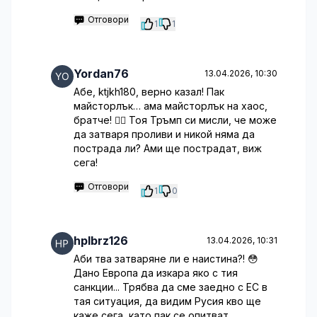
Отговори
1
1
Yordan76
13.04.2026, 10:30
Абе, ktjkh180, верно казал! Пак
майсторлък… ама майсторлък на хаос,
братче! 🤦‍♂️ Тоя Тръмп си мисли, че може
да затваря проливи и никой няма да
пострада ли? Ами ще пострадат, виж
сега!
Отговори
1
0
hplbrz126
13.04.2026, 10:31
Аби тва затваряне ли е наистина?! 😳
Дано Европа да изкара яко с тия
санкции... Трябва да сме заедно с ЕС в
тая ситуация, да видим Русия кво ще
каже сега, като пак се опитват