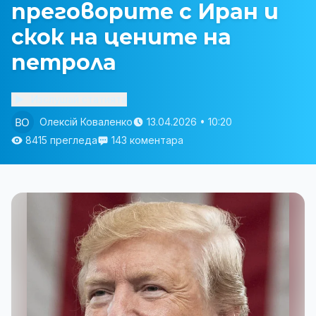
преговорите с Иран и
скок на цените на
петрола
Изслушай статията
Олексій Коваленко
13.04.2026 • 10:20
8415 прегледа
143 коментара