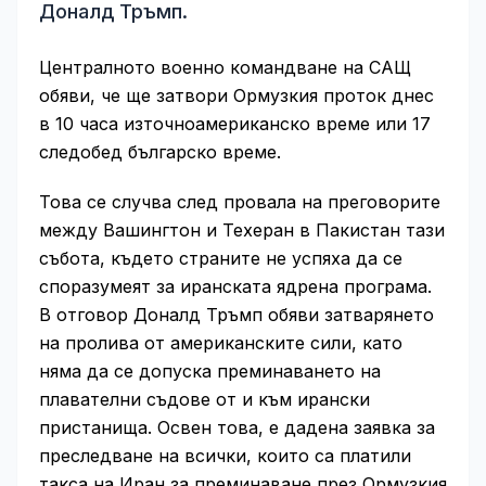
Доналд Тръмп.
Централното военно командване на САЩ
обяви, че ще затвори Ормузкия проток днес
в 10 часа източноамериканско време или 17
следобед българско време.
Това се случва след провала на преговорите
между Вашингтон и Техеран в Пакистан тази
събота, където страните не успяха да се
споразумеят за иранската ядрена програма.
В отговор Доналд Тръмп обяви затварянето
на пролива от американските сили, като
няма да се допуска преминаването на
плавателни съдове от и към ирански
пристанища. Освен това, е дадена заявка за
преследване на всички, които са платили
такса на Иран за преминаване през Ормузкия