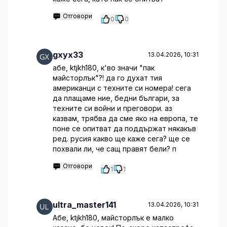
Отговори
0
0
gxyx33
13.04.2026, 10:31
абе, ktjkh180, к'во значи "пак
майсторлък"?! да го духат тия
американци с техните си номера! сега
да плащаме ние, бедни българи, за
техните си войни и преговори. аз
казвам, трябва да сме яко на европа, те
поне се опитват да поддържат някакъв
ред. русия какво ще каже сега? ще се
похвали ли, че сащ правят бели? п
Отговори
1
1
ultra_master141
13.04.2026, 10:31
Абе, ktjkh180, майсторлък е малко