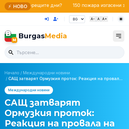
рещите дни?
150 пожара изгасени за денонощие: Ед
⚡
НОВО
A-
A
A+
B
Burgas
Media
M
Начало
/
Международни новини
/
САЩ затварят Ормузкия проток: Реакция на провал...
Международни новини
САЩ затварят
Ормузкия проток:
Реакция на провала на