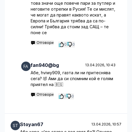
това значи още повече пари за путлер и
неговите отрепки в Русия! Те си мислят,
че могат да правят каквото искат, а
Европа и България трябва да са по-
силни! Трябва да стоим зад САЩ – те
поне се
Отговори
0
0
fan940@bg
13.04.2026, 10:43
Абе, hviwy909, газта ли ни притеснява
сега? 🤣 Ами да си спомним кой е голям
приятел на 🇧🇬
Отговори
1
0
Stoyan67
13.04.2026, 10:57
Абе хора, к'во става с тоя свят бе?! Отново