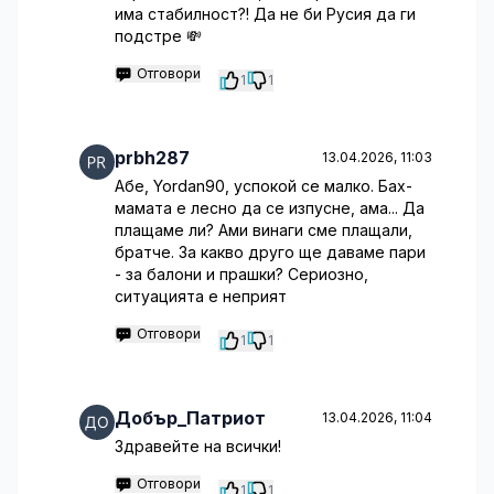
има стабилност?! Да не би Русия да ги
подстре 💸
Отговори
1
1
prbh287
13.04.2026, 11:03
Абе, Yordan90, успокой се малко. Бах-
мамата е лесно да се изпусне, ама... Да
плащаме ли? Ами винаги сме плащали,
братче. За какво друго ще даваме пари
- за балони и прашки? Сериозно,
ситуацията е неприят
Отговори
1
1
Добър_Патриот
13.04.2026, 11:04
Здравейте на всички!
Отговори
1
1