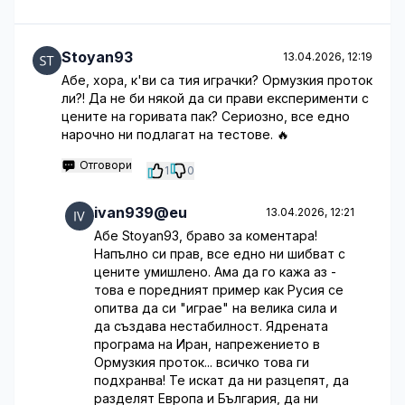
Stoyan93
13.04.2026, 12:19
Абе, хора, к'ви са тия играчки? Ормузкия проток
ли?! Да не би някой да си прави експерименти с
цените на горивата пак? Сериозно, все едно
нарочно ни подлагат на тестове. 🔥
Отговори
1
0
ivan939@eu
13.04.2026, 12:21
Абе Stoyan93, браво за коментара!
Напълно си прав, все едно ни шибват с
цените умишлено. Ама да го кажа аз -
това е поредният пример как Русия се
опитва да си "играе" на велика сила и
да създава нестабилност. Ядрената
програма на Иран, напрежението в
Ормузкия проток... всичко това ги
подхранва! Те искат да ни разцепят, да
разделят Европа и България, да ни