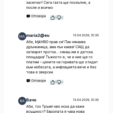
засегнат! Сега газта ще поскъпне, а
после и всичко
Отговори
1
0
maria2@eu
13.04.2026, 10:30
Абе, ktjkh180 прав си! Пак някаква
дрънканица, ама пък каква! САЩ да
затварят проток… сякаш им е детска
площадка! Тъжното е, че и ние ще го
платим – цените на горивата ще отидат
към небесата, а инфлацията вече и без
това е зверски.
Отговори
1
0
Вачо
13.04.2026, 10:30
Аби, тоз Тръмп кво иска да каже
всъщност? Европата я чака нова