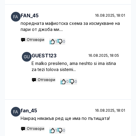
FAN_45
16.08.2025, 18:01
поредната мафиотска схема за изсмукване на
пари от джоба ми....
Отговори
1
0
GUEST123
16.08.2025, 18:05
E malko presileno, ama neshto si ima istina
za tezi tolova sistemi...
Отговори
0
0
fan_45
16.08.2025, 18:01
Накраq някакъв ред ще има по пътищата!
Отговори
1
0