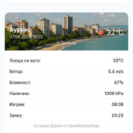
Бургас
32°C
07.08.2026 16:22
Ясно Небе
Усеща се като:
33°C
Вятър:
5.4 m/s
Влажност:
47%
Налягане:
1009 hPa
Изгрев:
06:08
Залез:
20:23
(от кеша) Данни от OpenWeatherMap