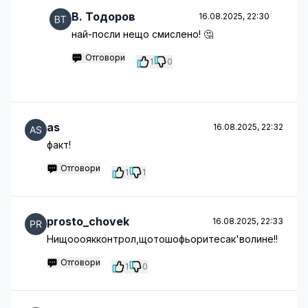
B. Тодоров
16.08.2025, 22:30
най-посли нещо смислено! 🤔
Отговори
1
0
as
16.08.2025, 22:32
факт!
Отговори
1
1
prosto_chovek
16.08.2025, 22:33
Нищоооякконтрол,щотошофьоритесак'волине!!
Отговори
1
0