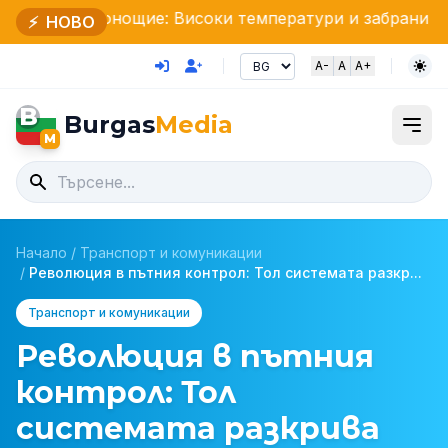
ощие: Високи температури и забрани
Artistic Yout
⚡
НОВО
A-
A
A+
B
Burgas
Media
M
Начало
/
Транспорт и комуникации
/
Революция в пътния контрол: Тол системата разкр...
Транспорт и комуникации
Революция в пътния
контрол: Тол
системата разкрива