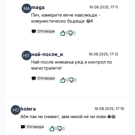
maga
16.08.2025, 17:11
Пич, камерите вече навсякъде -
комунистическо бъдеще 😂🚦
Отговори
1
0
най-после_и
16.08.2025, 17:12
Най-после ннякакъв ред и контрол по
магистралите!
Отговори
0
0
holera
16.08.2025, 17:19
Абе пак ни снимат, ама никой не ни лови 🚔😂
Отговори
1
0