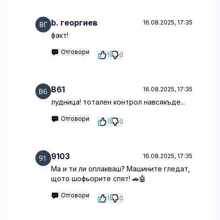
b. георгиев
16.08.2025, 17:35
факт!
Отговори
1
0
B61
16.08.2025, 17:35
лудница! тотален контрол навсякъде...
Отговори
1
0
9103
16.08.2025, 17:35
Ма и ти ли оплакваш? Машините гледат,
щото шофьорите спят! 🚗🤖
Отговори
1
0