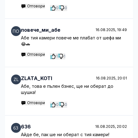
Отговори
0
0
повече_ми_абе
16.08.2025, 19:49
Абе тия камери повече ме пла6ат от шефа ми
😂🚗
Отговори
1
1
ZLATA_KOTI
16.08.2025, 20:01
Абе, това е пълен бзнес, ще ни оберат до
шушка!
Отговори
0
0
636
16.08.2025, 20:02
Айде бе, пак ше ни оберат с тия камери!