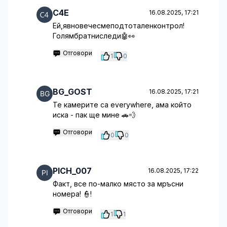
C4E
16.08.2025, 17:21
Ей,явновечесмеподтоталенконтрол!
Голямбратниследи🤖👀
Отговори
1
0
BG_GOST
16.08.2025, 17:21
Те камерите са everywhere, ама който
иска - пак ще мине 🚗💨
Отговори
0
0
PICH_007
16.08.2025, 17:22
Факт, все по-малко място за мръсни
номера! 👮!
Отговори
1
1