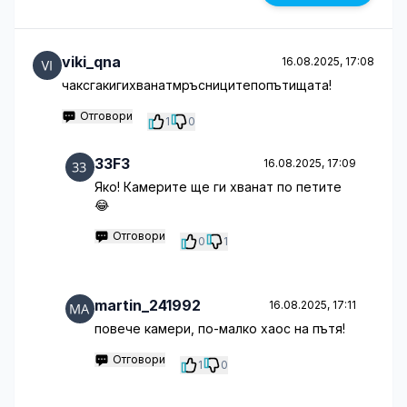
viki_qna
16.08.2025, 17:08
чаксгакигихванатмръсницитепопътищата!
Отговори
1
0
33F3
16.08.2025, 17:09
Яко! Камерите ще ги хванат по петите
😂
Отговори
0
1
martin_241992
16.08.2025, 17:11
повече камери, по-малко хаос на пътя!
Отговори
1
0