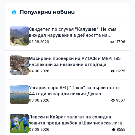
Популярни новини
Свидетел по случая "Калушев": Не съм
виждал нарушения в дейността на
групата
02.08.2026
11796
Масирани проверки на РИОСВ и МВР: 195
инспекции за незаконни отпадъци
04.08.2026
11275
Унгария спря АЕЦ "Пакш" за първи път от
44 години заради ниския Дунав
03.08.2026
9567
Левски и Кайрат залагат на солидна
защита преди двубоя в Шампионска лига
03.08.2026
8555