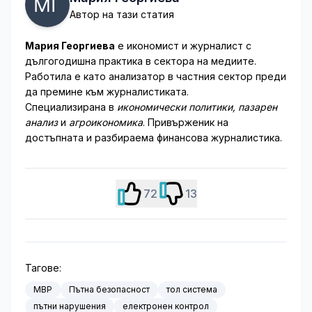
Автор на тази статия
Мария Георгиева
е икономист и журналист с
дългогодишна практика в сектора на медиите.
Работила е като анализатор в частния сектор преди
да премине към журналистиката.
Специализирана в
икономически политики, пазарен
анализ
и
агроикономика
. Привърженик на
достъпната и разбираема финансова журналистика.
72
13
Тагове:
МВР
Пътна безопасност
тол система
пътни нарушения
електронен контрол