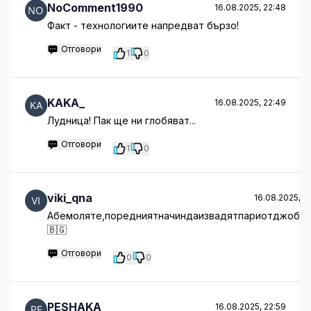
NoComment1990
16.08.2025, 22:48
Факт - технологиите напредват бързо!
Отговори
1
0
KAKA_
16.08.2025, 22:49
Лудница! Пак ще ни глобяват...
Отговори
1
0
viki_qna
16.08.2025, 22
Абемоляте,поредниятначиндаизвадятпариотджобани
🇧🇬
Отговори
0
0
PESHAKA
16.08.2025, 22:59