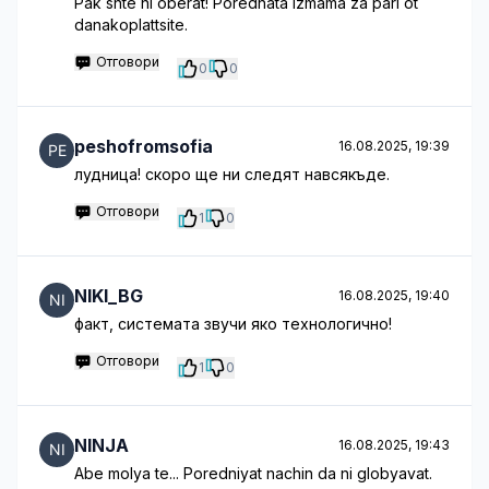
Pak shte ni oberat! Porednata izmama za pari ot
danakoplattsite.
Отговори
0
0
peshofromsofia
16.08.2025, 19:39
лудница! скоро ще ни следят навсякъде.
Отговори
1
0
NIKI_BG
16.08.2025, 19:40
факт, системата звучи яко технологично!
Отговори
1
0
NINJA
16.08.2025, 19:43
Abe molya te... Poredniyat nachin da ni globyavat.