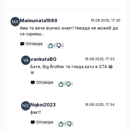
Maimunata1989
16.08.2025, 17:30
Ама те вече всичко знаят! Никаде не може6 да
се скриеш...
Отговори
0
0
vankataBG
16.08.2025, 17:33
Бате, Big Brother те гледа като в GTA 😂
🚨
Отговори
1
1
Nqkoi2023
16.08.2025, 17:34
факт!
Отговори
0
1