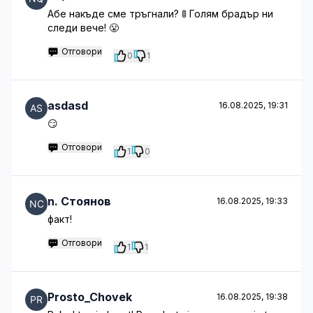
Абе накъде сме тръгнали? 🚦 Голям брадър ни
следи вече! 😤
Отговори
0
1
asdasd
16.08.2025, 19:31
😏
Отговори
1
0
n. Стоянов
16.08.2025, 19:33
факт!
Отговори
1
1
Prosto_Chovek
16.08.2025, 19:38