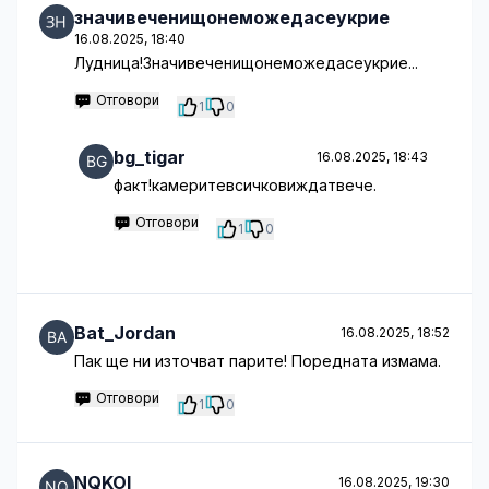
значивеченищонеможедасеукрие
16.08.2025, 18:40
Лудница!Значивеченищонеможедасеукрие...
Отговори
1
0
bg_tigar
16.08.2025, 18:43
факт!камеритевсичковиждатвече.
Отговори
1
0
Bat_Jordan
16.08.2025, 18:52
Пак ще ни източват парите! Поредната измама.
Отговори
1
0
NQKOI
16.08.2025, 19:30