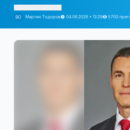
Изслушай статията
Мартин Тодоров
04.06.2026 • 13:29
5700 прег