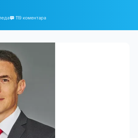
леда
119 коментара