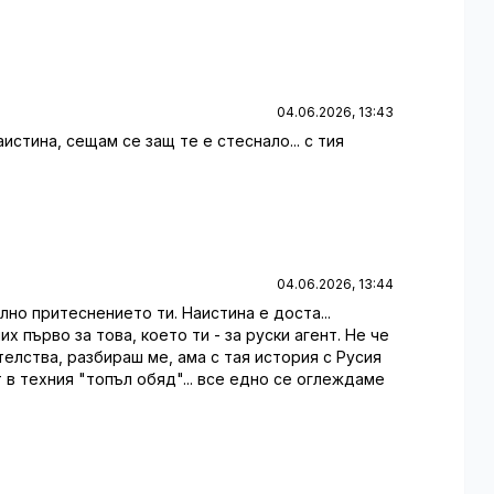
04.06.2026, 13:43
аистина, сещам се защ те е стеснало... с тия
04.06.2026, 13:44
лно притеснението ти. Наистина е доста...
х първо за това, което ти - за руски агент. Не че
елства, разбираш ме, ама с тая история с Русия
 в техния "топъл обяд"... все едно се оглеждаме