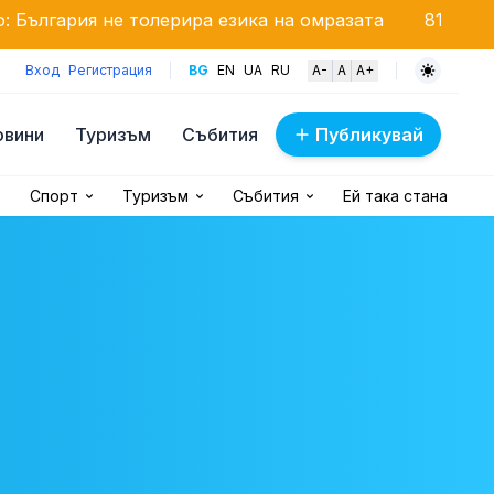
 толерира езика на омразата
81 години от Хироши
Вход
Регистрация
BG
EN
UA
RU
A-
A
A+
овини
Туризъм
Събития
Публикувай
Спорт
Туризъм
Събития
Ей така стана