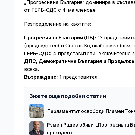
„Прогресивна България“ доминира в състава
от ГЕРБ-СДС с 4-ма членове.
Разпределение на квотите:
Прогресивна България (ПБ):
13 представите
(председател) и Светла Коджабашева (зам.-
ГЕРБ-СДС:
4 представители, включително з
ДПС, Демократична България и Продължа
всяка.
Възраждане:
1 представител.
Вижте още подобни статии
Парламентът освободи Пламен Тонч
Румен Радев обяви: „Прогресивна Б
президент