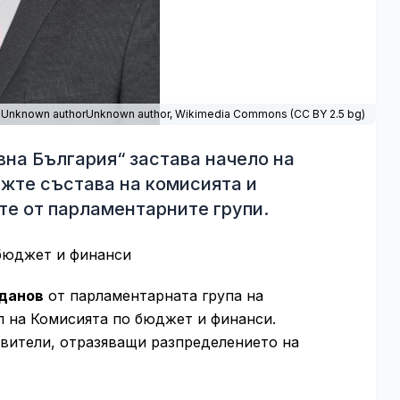
 Unknown authorUnknown author,
Wikimedia Commons
(
CC BY 2.5 bg
)
на България“ застава начело на
жте състава на комисията и
е от парламентарните групи.
бюджет и финанси
данов
от парламентарната група на
л на Комисията по бюджет и финанси.
авители, отразяващи разпределението на