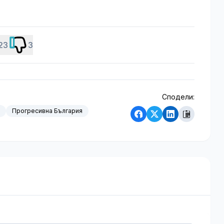
23
3
Сподели:
Прогресивна България