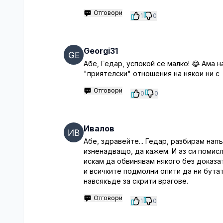
Отговори
1
0
Georgi31
Абе, Гедар, успокой се малко! 😂 Ама н
"приятелски" отношения на някои ни с
Отговори
0
0
Ивалов
Абе, здравейте... Гедар, разбирам напъ
изненадващо, да кажем. И аз си помисли
искам да обвинявам някого без доказат
и всичките подмолни опити да ни бутат
навсякъде за скрити врагове.
Отговори
1
0