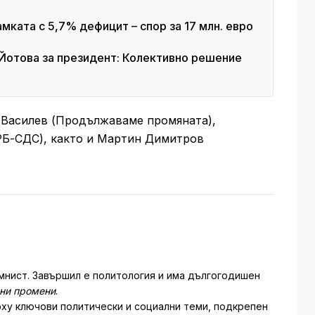
ката с 5,7% дефицит – спор за 17 млн. евро
Йотова за президент: Колективно решение
 Василев (Продължаваме промяната),
РБ-СДС), както и Мартин Димитров
мнист. Завършил е политология и има дългогодишен
лни промени
.
ху ключови политически и социални теми, подкрепен