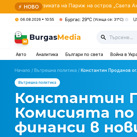
с музиката на Париж на остров „Света Анастасия“
⚡
НОВО
Бургас: 29°C
U
06.08.2026 • 10:55
(Усеща се: 31°C)
B
Burgas
Media
M
Авто
Аналитика
Българи по света
Война в Укр
Начало
/
Вътрешна политика
/
Константин Проданов ог
Вътрешна политика
Константин П
Комисията по
финанси в но