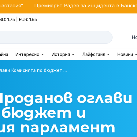
Премиерът Радев за инцидента в Банско: България не
SD: 1.75 | EUR: 1.95
Н
айна
Интересно
История
Лайфстайл
Новини
лави Комисията по бюджет ...
роданов оглави
 бюджет и
вия парламент