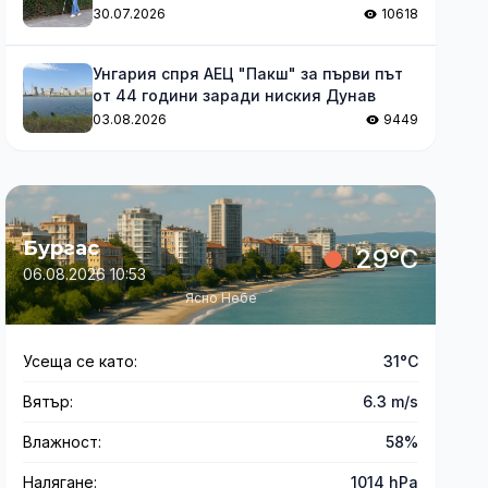
за незрящите
30.07.2026
10618
Унгария спря АЕЦ "Пакш" за първи път
от 44 години заради ниския Дунав
03.08.2026
9449
Бургас
29°C
06.08.2026 10:53
Ясно Небе
Усеща се като:
31°C
Вятър:
6.3 m/s
Влажност:
58%
Налягане:
1014 hPa