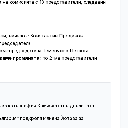
 на комисията с 13 представители, следвани
ли, начело с Константин Проданов
председател).
ам.-председателя Теменужка Петкова.
ваме промяната:
по 2-ма представители
ев като шеф на Комисията по досиетата
ългария“ подкрепя Илияна Йотова за