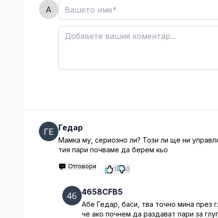
Гедар
Мамка му, сериозно ли? Този ли ще ни управл
тия пари почваме да берем кьо
Отговори
1
0
4658CFB5
Абе Гедар, баси, тва точно мина през г
че ако почнем да раздават пари за глуп