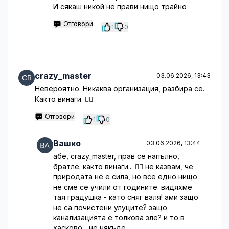
И сякаш никой не прави нищо трайно
Отговори
1
0
crazy_master
03.06.2026, 13:43
Невероятно. Никаква организация, разбира се.
Както винаги. 🤦‍♂️
Отговори
1
0
Вашко
03.06.2026, 13:44
абе, crazy_master, прав се напълно,
братле. както винаги... 🤦‍♂️ не казвам, че
природата не е сила, но все едно нищо
не сме се учили от годините. видяхме
тая градушка - като сняг валя! ами защо
не са почистени улуците? защо
канализацията е толкова зле? и то в
хасково... не някъде