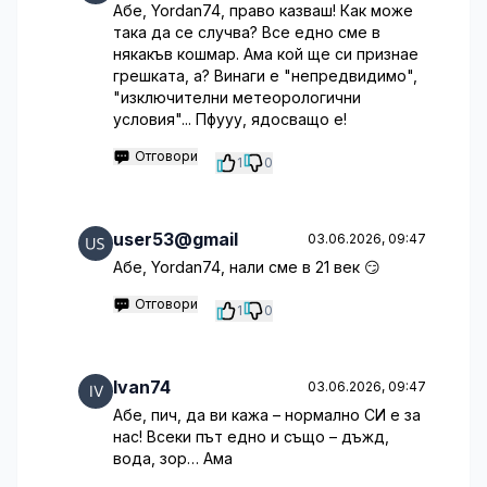
Абе, Yordan74, право казваш! Как може
така да се случва? Все едно сме в
някакъв кошмар. Ама кой ще си признае
грешката, а? Винаги е "непредвидимо",
"изключителни метеорологични
условия"... Пфууу, ядосващо е!
Отговори
1
0
user53@gmail
03.06.2026, 09:47
Абе, Yordan74, нали сме в 21 век 😏
Отговори
1
0
Ivan74
03.06.2026, 09:47
Абе, пич, да ви кажа – нормално СИ е за
нас! Всеки път едно и също – дъжд,
вода, зор… Ама