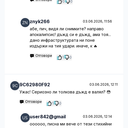
0
0
znyk266
03.06.2026, 11:56
абе, пич, видя ли снимките? направо
апокалипсис! дъжд си е дъжд, ама тоя...
дано инфраструктурата ни поне
издържи на тия удари. иначе, к 🔥
Отговори
1
0
9C62980F92
03.06.2026, 12:11
Ужас! Сериозно ли толкова дъжд е валял? 😳
Отговори
1
0
user842@gmail
03.06.2026, 12:14
оооооо, писна ми вече от тези стихийни