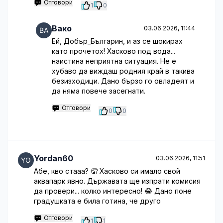
Отговори
1
0
Вако
03.06.2026, 11:44
Ей, Добър_Българин, и аз се шокирах
като прочетох! Хасково под вода...
наистина неприятна ситуация. Не е
хубаво да виждаш родния край в такива
безизходици. Дано бързо го овладеят и
да няма повече засегнати.
Отговори
0
0
Yordan60
03.06.2026, 11:51
Абе, кво стааа? 🤦 Хасково си имало свой
аквапарк явно. Държавата ще изпрати комисия
да провери... колко интересно! 😂 Дано поне
градушката е била готина, че друго
Отговори
1
1