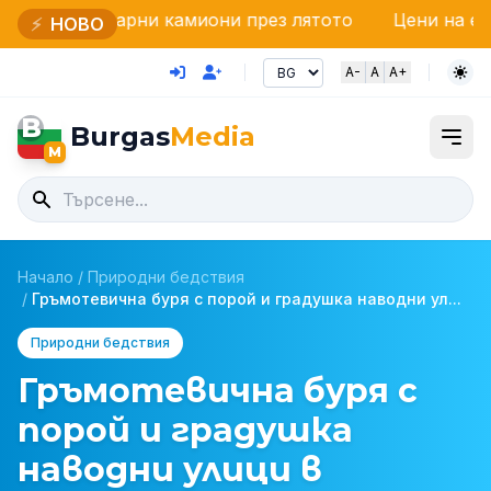
рни камиони през лятото
Цени на едро: Зеленчуц
⚡
НОВО
A-
A
A+
B
Burgas
Media
M
Начало
/
Природни бедствия
/
Гръмотевична буря с порой и градушка наводни ул...
Природни бедствия
Гръмотевична буря с
порой и градушка
наводни улици в