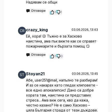
Надявам се общи
Отговори
1
1
crazy_king
03.06.2026, 13:43
Ей, хора! 😥 Тъжно е за Хасково
наистина, ама пък вижте как се справят
пожарникарите и бързата помощ 😏
Отговори
1
0
Stoyan21
03.06.2026, 13:45
Абе, user251@mail, напълно те разбирам!
И аз се накарах като гледах клиповете -
все едно апокалипсис! Дано са добре
хората там, наистина си представих
стреса... Ама виж сега, кво да кажа,
честно казано? Не е само Хасково –
цяла България страда от тези дъждове.