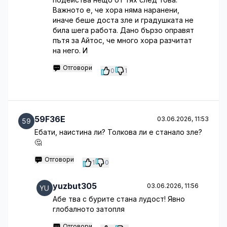
Важното е, че хора няма наранени,
иначе беше доста зле и градушката не
била шега работа. Дано бързо оправят
пътя за Айтос, че много хора разчитат
на него. И
Отговори
0
1
59F36E
03.06.2026, 11:53
Ебати, наистина ли? Толкова ли е станало зле?
🤔
Отговори
1
0
yuzbut305
03.06.2026, 11:56
Абе тва с бурите стана лудост! Явно
глобалното затопля
Отговори