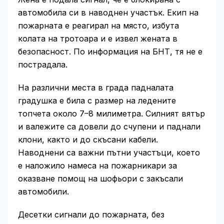
автомобила си в наводнен участък. Екип на
пожарната е реагирал на място, избута
колата на тротоара и е извел жената в
безопасност. По информация на БНТ, тя не е
пострадала.
На различни места в града падналата
градушка е била с размер на ледените
топчета около 7–8 милиметра. Силният вятър
и валежите са довели до счупени и паднали
клони, както и до скъсани кабели.
Наводнени са важни пътни участъци, което
е наложило намеса на пожарникари за
оказване помощ на шофьори с закъсали
автомобили.
Десетки сигнали до пожарната, без