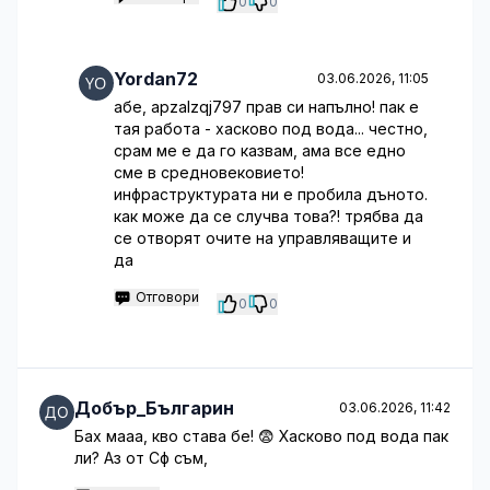
0
0
Yordan72
03.06.2026, 11:05
абе, apzalzqj797 прав си напълно! пак е
тая работа - хасково под вода... честно,
срам ме е да го казвам, ама все едно
сме в средновековието!
инфраструктурата ни е пробила дъното.
как може да се случва това?! трябва да
се отворят очите на управляващите и
да
Отговори
0
0
Добър_Българин
03.06.2026, 11:42
Бах мааа, кво става бе! 😨 Хасково под вода пак
ли? Аз от Сф съм,