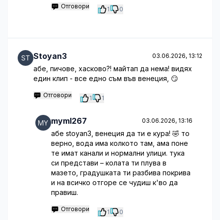
Отговори
1
0
Stoyan3
03.06.2026, 13:12
абе, пичове, хасково?! майтап да нема! видях
един клип - все едно съм във венеция, 😏
Отговори
1
1
myml267
03.06.2026, 13:16
абе stoyan3, венеция да ти е кура! 🤣 то
верно, вода има колкото там, ама поне
те имат канали и нормални улици. тука
си представи – колата ти плува в
мазето, градушката ти разбива покрива
и на всичко отгоре се чудиш к'во да
правиш.
Отговори
1
0