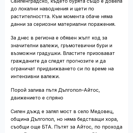
Свиленградско, където бурята също е довела
до локални наводнения и щети по
растителността. Към момента обаче няма
данни за сериозни материални поражения.
За днес в региона е обявен жълт код за
значителни валежи, гръмотевични бури и
възможни градушки. Властите призовават
гражданите да следят прогнозите и да
ограничат придвижването си по време на
интензивни валежи.
Порой залива пътя Дългопол–Айтос,
движението е спряно
Силен дъжд е залял мост в село Медовец,
община Дългопол, но няма бедстващи хора,
съобщи още БТА. Пътят за Айтос, по прохода