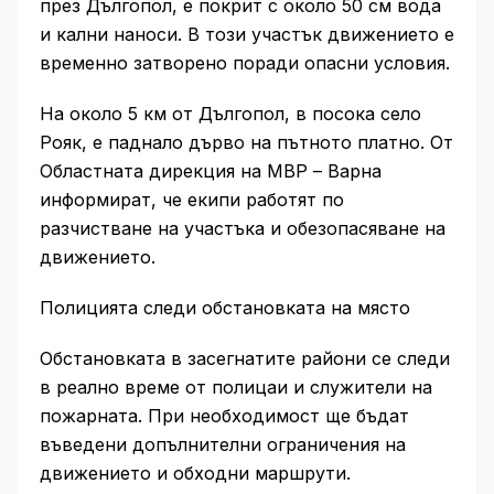
през Дългопол, е покрит с около 50 см вода
и кални наноси. В този участък движението е
временно затворено поради опасни условия.
На около 5 км от Дългопол, в посока село
Рояк, е паднало дърво на пътното платно. От
Областната дирекция на МВР – Варна
информират, че екипи работят по
разчистване на участъка и обезопасяване на
движението.
Полицията следи обстановката на място
Обстановката в засегнатите райони се следи
в реално време от полицаи и служители на
пожарната. При необходимост ще бъдат
въведени допълнителни ограничения на
движението и обходни маршрути.