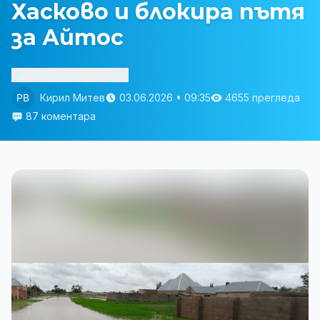
Хасково и блокира пътя
за Айтос
Изслушай статията
Кирил Митев
03.06.2026 • 09:35
4655 прегледа
87 коментара