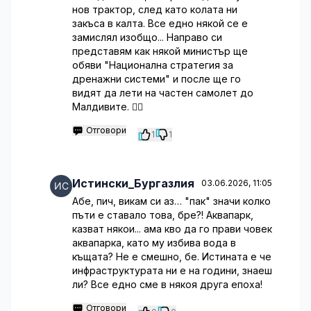
нов трактор, след като колата ни
закъса в калта. Все едно някой се е
замислял изобщо... Направо си
представям как някой министър ще
обяви "Национална стратегия за
дренажни системи" и после ще го
видят да лети на частен самолет до
Малдивите. 🤦‍♂️
Отговори
1
1
Истински_Бургазлия
03.06.2026, 11:05
Абе, пич, викам си аз… "пак" значи колко
пъти е ставало това, бре?! Аквапарк,
казват някои... ама кво да го прави човек
аквапарка, като му избива вода в
къщата? Не е смешно, бе. Истината е че
инфраструктурата ни е на години, знаеш
ли? Все едно сме в някоя друга епоха!
Отговори