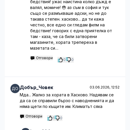
бедствия! ужас наистина колко дъжд е
валял, момиче! 😳 аз съм в софия и тук
също се размъкваше адски, но не до
такава степен. хасково... да ти кажа
честно, все едно си гледам филм на
бедствие! говорих с една приятелка от
там - каза, че са били затворени
магазините, хората трепереха в
мазетата си…
Отговори
0
0
Добър_Човек
03.06.2026, 12:52
Мда... Жалко за хората в Хасково. Надявам се
да са се справили бързо с наводненията и да
няма щети по къщите им. Климатът сяка
Отговори
1
0