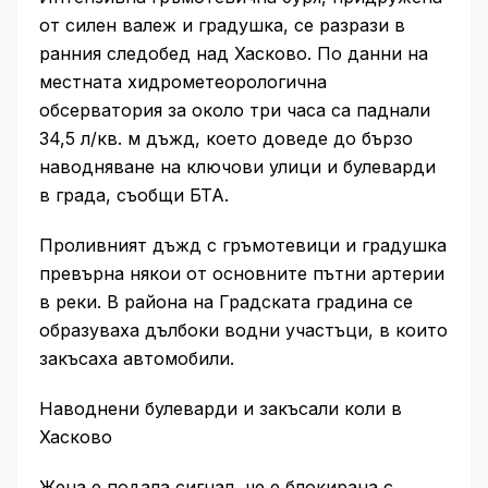
от силен валеж и градушка, се разрази в
ранния следобед над Хасково. По данни на
местната хидрометеорологична
обсерватория за около три часа са паднали
34,5 л/кв. м дъжд, което доведе до бързо
наводняване на ключови улици и булеварди
в града, съобщи БТА.
Проливният дъжд с гръмотевици и градушка
превърна някои от основните пътни артерии
в реки. В района на Градската градина се
образуваха дълбоки водни участъци, в които
закъсаха автомобили.
Наводнени булеварди и закъсали коли в
Хасково
Жена е подала сигнал, че е блокирана с