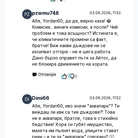
pzwmu748
03.06.2026, 11:52
Абе, Yordan60, да де, верно каза! 😂
Комисия... винаги комисии, а после? Чий
проблем е това всъщност? Истината е,
че климатичните промени са факт,
братче! Виж какви дъждове ни се
изсипват отгоре - не е шега работа.
Дано бързо оправят пътя за Айтос, да
не блокира движението на хората.
Отговори
1
0
Dimi66
03.06.2026, 11:52
Абе, Yordan60, кво значи "аквапарк"? Ти
виждаш ли кви са тия дъждове?! Това
не е аквапарк, братле, това е стихийно
бедствие! Хора си губят имущество,
мазета им пълнят вода, улиците стават
реки – и ти за "аквапарк" говориш? 🤦‍♂️