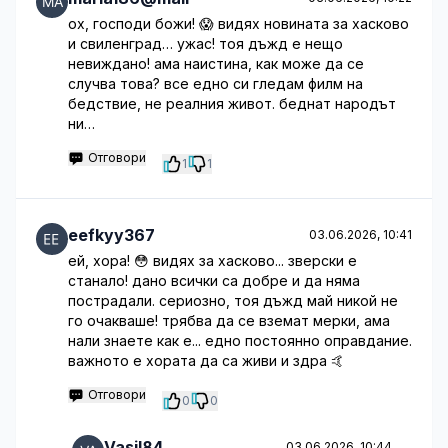
ох, господи божи! 😱 видях новината за хасково
и свиленград… ужас! тоя дъжд е нещо
невиждано! ама наистина, как може да се
случва това? все едно си гледам филм на
бедствие, не реалния живот. беднат народът
ни…
Отговори
1
1
eefkyy367
03.06.2026, 10:41
ей, хора! 😳 видях за хасково... зверски е
станало! дано всички са добре и да няма
пострадали. сериозно, тоя дъжд май никой не
го очакваше! трябва да се вземат мерки, ама
нали знаете как е... едно постоянно оправдание.
важното е хората да са живи и здра 🤙
Отговори
0
0
Vasil84
03.06.2026, 10:44