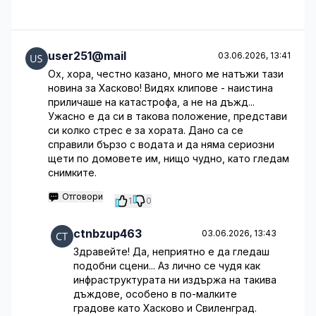
user251@mail
03.06.2026, 13:41
Ох, хора, честно казано, много ме натъжи тази
новина за Хасково! Видях клипове - наистина
приличаше на катастрофа, а не на дъжд...
Ужасно е да си в такова положение, представи
си колко стрес е за хората. Дано са се
справили бързо с водата и да няма сериозни
щети по домовете им, нищо чудно, като гледам
снимките.
Отговори
1
0
ctnbzup463
03.06.2026, 13:43
Здравейте! Да, неприятно е да гледаш
подобни сцени... Аз лично се чудя как
инфраструктурата ни издържа на такива
дъждове, особено в по-малките
градове като Хасково и Свиленград.