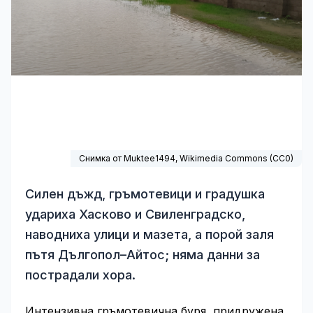
Снимка от Muktee1494,
Wikimedia Commons
(
CC0
)
Силен дъжд, гръмотевици и градушка
удариха Хасково и Свиленградско,
наводниха улици и мазета, а порой заля
пътя Дългопол–Айтос; няма данни за
пострадали хора.
Интензивна гръмотевична буря, придружена