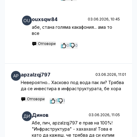
ouxsqw84
03.06.2026, 10:45
абе, стана голяма какафония... ама то
все
Отговори
0
0
apzalzqj797
03.06.2026, 11:01
Невероятно... Хасково под вода пак ли? Трябва
да се инвестира в инфраструктурата, бе хора
Отговори
1
1
Динов
03.06.2026, 11:05
Абе, пич, apzalzqj797 е прав на 100%!
"Инфраструктура" - хахахаха! Това е
като да кажеш, че трябва да си купим