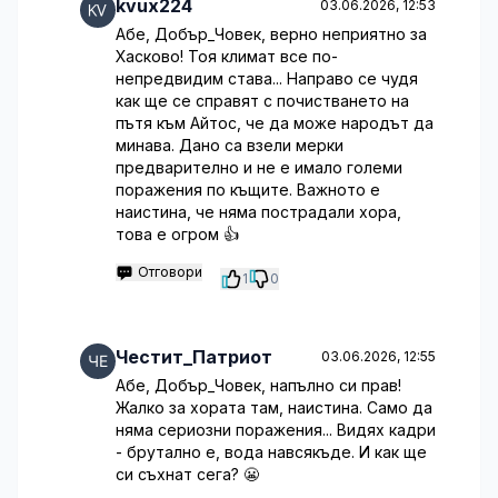
kvux224
03.06.2026, 12:53
Абе, Добър_Човек, верно неприятно за
Хасково! Тоя климат все по-
непредвидим става... Направо се чудя
как ще се справят с почистването на
пътя към Айтос, че да може народът да
минава. Дано са взели мерки
предварително и не е имало големи
поражения по къщите. Важното е
наистина, че няма пострадали хора,
това е огром 👍
Отговори
1
0
Честит_Патриот
03.06.2026, 12:55
Абе, Добър_Човек, напълно си прав!
Жалко за хората там, наистина. Само да
няма сериозни поражения... Видях кадри
- брутално е, вода навсякъде. И как ще
си съхнат сега? 😬