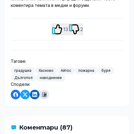
коментира темата в медии и форуми.
13
2
Тагове:
градушка
Хасково
Айтос
пожарна
буря
Дългопол
наводнение
Сподели:
Коментари (87)