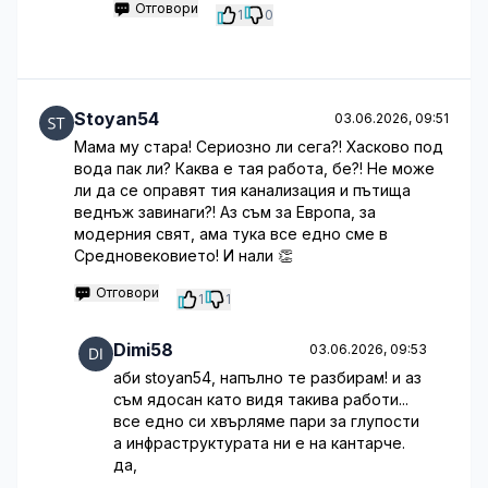
Отговори
1
0
Stoyan54
03.06.2026, 09:51
Мама му стара! Сериозно ли сега?! Хасково под
вода пак ли? Каква е тая работа, бе?! Не може
ли да се оправят тия канализация и пътища
веднъж завинаги?! Аз съм за Европа, за
модерния свят, ама тука все едно сме в
Средновековието! И нали 👏
Отговори
1
1
Dimi58
03.06.2026, 09:53
аби stoyan54, напълно те разбирам! и аз
съм ядосан като видя такива работи...
все едно си хвърляме пари за глупости
а инфраструктурата ни е на кантарче.
да,