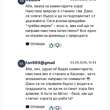
Абе, евала за коментарите хора!
Наистина зверски е станало там. Дано
се олягат бързо и да ги подпомогнат от
държавата. Сега всички крещейки
"трябва мерки" – ясно е, ама кой ще ги
направи наистина качествено? Все едно
си играем на криеница с природата
Отговори
1
0
fan989@gmail
03.06.2026, 10:44
Абе, пич, здрасти! Видях коментарите,
наистина яко е станало в Хасково... като
апокалипсис направо по снимките! 😳
Дано са се справили бързо с водата и
градушката, че да не останат хора без
домове. А пътя за Айтос - баси, как ще
стигнат хората до работа?
Отговори
1
0