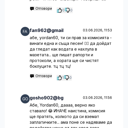
Отговори
0
0
fan962@gmail
03.06.2026, 11:53
абе, yordan60, ти си прав за комисията -
винаги една и съща песен! 🤦‍♀️ да дойдат
да гледат как водата е нахлула в
мазетата... ще пишат рапорти и
протоколи, а хората ще си чистят
боклуците. тц тц тц!
Отговори
1
0
gosho902@bg
03.06.2026, 11:56
Абе, Yordan60, даааа, верно яко
ставало! 😂 ИНАЧЕ наистина, комисия
ще пратять, колкото да си вземат
заплатичките... ама поне се надяваме да
подейства нещо от тях след това.