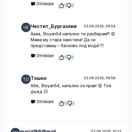
Отговори
1
0
Честит_Бургазлия
03.06.2026, 09:54
Аааа, Stoyan54 напълно те разбирам!!! 😡
Мама му стара наистина! Да си
представиш – Хасково под вода! П
Отговори
1
0
Тошко
03.06.2026, 09:56
Абе, Stoyan54, напълно си прав! 😡 Тоя
дъжд 💥
Отговори
0
0
maria186@mail
03.06.2026, 10:22