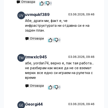
Отговори
1
0
uvmqukf389
03.06.2026, 09:46
Абе, драги ми, факт е, че
инфраструктурата ни отдавна си е на
заден план.
Отговори
1
0
tmwxlc945
03.06.2026, 09:46
абе, yordan74, верно е, пак тая работа...
не разбирам как може да не се вземат
мерки. все едно си играем на рулетка с
време
Отговори
1
0
Georgi44
03.06.2026, 09:46