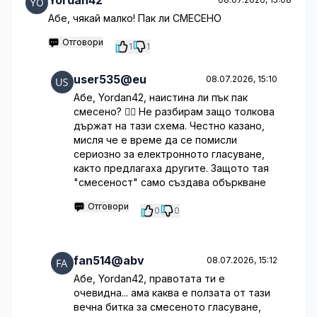
Yordan42
Абе, чякай малко! Пак ли СМЕСЕНО
Отговори
1
1
user535@eu
08.07.2026, 15:10
Абе, Yordan42, наистина ли пък пак
смесено? 🤦‍♀️ Не разбирам защо толкова
държат на тази схема. Честно казано,
мисля че е време да се помисли
сериозно за електронното гласуване,
както предлагаха другите. Защото тая
"смесеност" само създава объркване
Отговори
0
0
fan514@abv
08.07.2026, 15:12
Абе, Yordan42, правотата ти е
очевидна... ама каква е ползата от тази
вечна битка за смесеното гласуване,