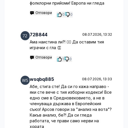
фолклорни прийоми! Европа ни гледа
Отговори
0
0
72B844
08.07.2026, 13:32
Ама наистина ли?! 🤦‍♀️ Да оставим тия
играчки с гла 👏
Отговори
1
0
wsqbq885
08.07.2026, 13:33
Абе, стига сте! Да си го кажа направо -
яки сте вече с тия изборни кодекси! Все
едно сме в Средновековието, а не в
членуваща държава в Европейския
съюз! Арсов говори за "анализ на вота"?
Какъв анализ, бе?! Да си гледа
работата, че прави само нерви на
хората