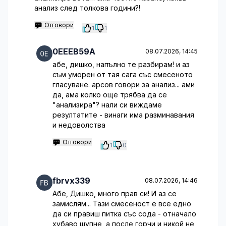
анализ след толкова години?!
Отговори
1
1
0EEEB59A
08.07.2026, 14:45
абе, дишко, напълно те разбирам! и аз
съм уморен от тая сага със смесеното
гласуване. арсов говори за анализ... ами
да, ама колко още трябва да се
"анализира"? нали си виждаме
резултатите - винаги има разминавания
и недоволства
Отговори
1
0
fbrvx339
08.07.2026, 14:46
Абе, Дишко, много прав си! И аз се
замислям... Тази смесеност е все едно
да си правиш питка със сода - отначало
хубаво шупне, а после горчи и никой не