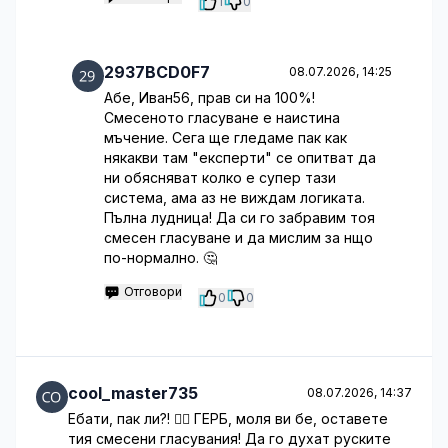
1
0
2937BCD0F7
08.07.2026, 14:25
Абе, Иван56, прав си на 100%!
Смесеното гласуване е наистина
мъчение. Сега ще гледаме пак как
някакви там "експерти" се опитват да
ни обясняват колко е супер тази
система, ама аз не виждам логиката.
Пълна лудница! Да си го забравим тоя
смесен гласуване и да мислим за нщо
по-нормално. 🤔
Отговори
0
0
cool_master735
08.07.2026, 14:37
Ебати, пак ли?! 🤦‍♂️ ГЕРБ, моля ви бе, оставете
тия смесени гласувания! Да го духат руските