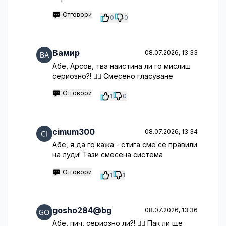
Отговори
0
0
Вамир
08.07.2026, 13:33
Абе, Арсов, тва наистина ли го мислиш
сериозно?! 🤦‍♂️ Смесено гласуване
Отговори
1
0
cimum300
08.07.2026, 13:34
Абе, я да го кажа - стига сме се правили
на луди! Тази смесена система
Отговори
1
1
gosho284@bg
08.07.2026, 13:36
Абе, пич, сериозно ли?! 🤦‍♀️ Пак ли ще