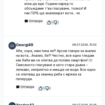
иска да яде. Години наред го
обсъждаме т'ва гласуване, толкоз! И
пак ГЕРБ ще анализират вота... че
Отговори
0
1
Georgi49
08.07.2026, 15:00
Абе, хора, наистина ли?! Арсов говори за анализ
на вота... Анализ, бе?! Честно, все едно гледам
как баба ми се опитва да ползва смартфон! 🤦‍♀️
Смесеното гласуване е като стара дъвка –
лепкаво, неприятно и никъде не води. Все едно
се опитваш да хванеш риба с мрежа за
пеперуди.
Отговори
0
0
08.07.2026, 15:08