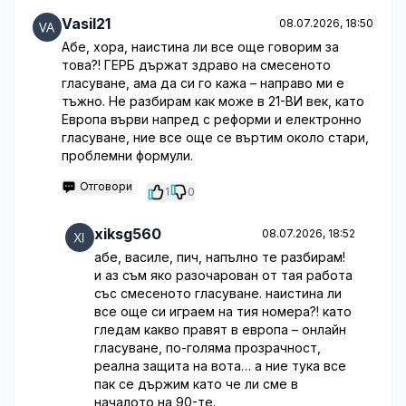
Vasil21
08.07.2026, 18:50
Абе, хора, наистина ли все още говорим за
това?! ГЕРБ държат здраво на смесеното
гласуване, ама да си го кажа – направо ми е
тъжно. Не разбирам как може в 21-ВИ век, като
Европа върви напред с реформи и електронно
гласуване, ние все още се въртим около стари,
проблемни формули.
Отговори
1
0
xiksg560
08.07.2026, 18:52
абе, василе, пич, напълно те разбирам!
и аз съм яко разочарован от тая работа
със смесеното гласуване. наистина ли
все още си играем на тия номера?! като
гледам какво правят в европа – онлайн
гласуване, по-голяма прозрачност,
реална защита на вота… а ние тука все
пак се държим като че ли сме в
началото на 90-те.