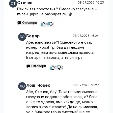
Стечев
08.07.2026, 16:23
Пак ли тая простотия?! Смесено гласуване =
пълен цирк! Не разбират ли, 🤬
Отговори
0
1
Бодар
08.07.2026, 16:24
Абе, наистина ли?! Смесеното е стар
номер, хора! Трябва да гледаме
напред, към по-справедливи правила.
България в Европа, а те си игра
Отговори
1
0
Лош_Човек
08.07.2026, 16:27
Абе, Стечев, бау! Ти като видя смесено
гласуване веднага побесняваш, а? Ясно
е, че те ядосва, ама хайде де, малко
логика в коментарите! Да не си мислиш,
че с "мажоретарна система" ще се