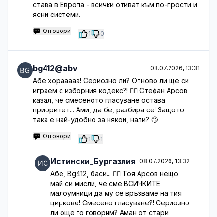
става в Европа - всички отиват към по-прости и
ясни системи.
Отговори
1
0
bg412@abv
08.07.2026, 13:31
Абе хорааааа! Сериозно ли? Отново ли ще си
играем с изборния кодекс?! 🤦‍♂️ Стефан Арсов
казал, че смесеното гласуване остава
приоритет... Ами, да бе, разбира се! Защото
така е най-удобно за някои, нали? 🙄
Отговори
1
1
Истински_Бургазлия
08.07.2026, 13:32
Абе, Bg412, баси... 🤦‍♀️ Тоя Арсов нещо
май си мисли, че сме ВСИЧКИТЕ
малоумници да му се връзваме на тия
циркове! Смесено гласуване?! Сериозно
ли още го говорим? Аман от стари