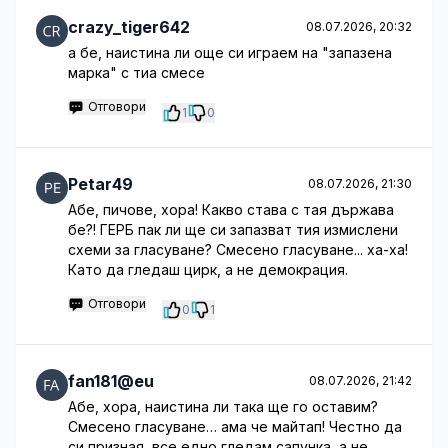
crazy_tiger642
08.07.2026, 20:32
а бе, наистина ли още си играем на "запазена
марка" с тиа смесе
Отговори
1
0
Petar49
08.07.2026, 21:30
Абе, пичове, хора! Какво става с тая държава
бе?! ГЕРБ пак ли ще си запазват тия измислени
схеми за гласуване? Смесено гласуване... ха-ха!
Като да гледаш цирк, а не демокрация.
Отговори
0
1
fan181@eu
08.07.2026, 21:42
Абе, хора, наистина ли така ще го оставим?
Смесено гласуване… ама че майтап! Честно да
си призная, все едно гледам сапунка, а не