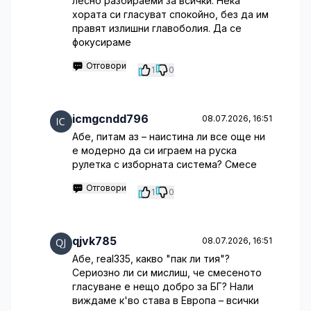
лесно разбираеми за всички. Нека
хората си гласуват спокойно, без да им
правят излишни главоболия. Да се
фокусираме
Отговори
1
0
icmgcndd796
08.07.2026, 16:51
Абе, питам аз – наистина ли все още ни
е модерно да си играем на руска
рулетка с изборната система? Смесе
Отговори
1
0
qjvk785
08.07.2026, 16:51
Абе, real335, какво "пак ли тия"?
Сериозно ли си мислиш, че смесеното
гласуване е нещо добро за БГ? Нали
виждаме к'во става в Европа – всички