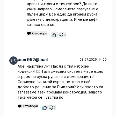
прават интриги с тия избори? Да си го
кажа направо - смесеното гласуване е
пълен цирк! Все едно да играем руска
рулетка с демокрацията. И не ме кефи
как все още се
Отговори
0
0
user952@mail
08.07.2026, 14:00
Абе, наистина ли? Пак ли с тия изборни
кодекси?! 🤦‍♂️ Тази смесена система – все едно
играем на руска рулетка с демокрацията!
Сериозно ли някой вярва, че това е най-
доброто решение за България? Или просто си
запазваме тази тромава конструкция, защото
така някой се чувства по
Отговори
1
0