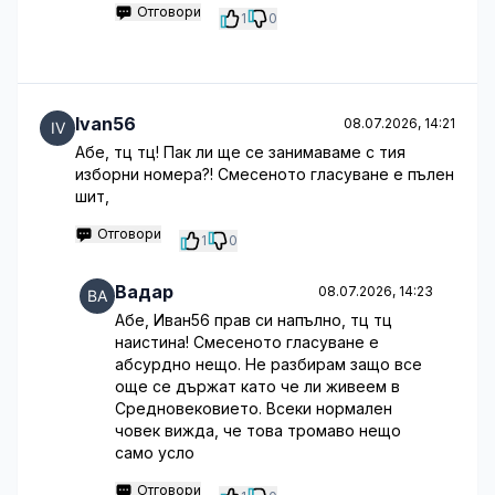
Отговори
1
0
Ivan56
08.07.2026, 14:21
Абе, тц тц! Пак ли ще се занимаваме с тия
изборни номера?! Смесеното гласуване е пълен
шит,
Отговори
1
0
Вадар
08.07.2026, 14:23
Абе, Иван56 прав си напълно, тц тц
наистина! Смесеното гласуване е
абсурдно нещо. Не разбирам защо все
още се държат като че ли живеем в
Средновековието. Всеки нормален
човек вижда, че това тромаво нещо
само усло
Отговори