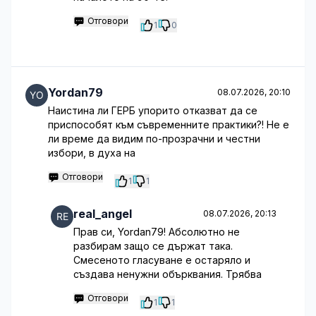
Отговори
1
0
Yordan79
08.07.2026, 20:10
Наистина ли ГЕРБ упорито отказват да се
приспособят към съвременните практики?! Не е
ли време да видим по-прозрачни и честни
избори, в духа на
Отговори
1
1
real_angel
08.07.2026, 20:13
Прав си, Yordan79! Абсолютно не
разбирам защо се държат така.
Смесеното гласуване е остаряло и
създава ненужни обърквания. Трябва
Отговори
1
1