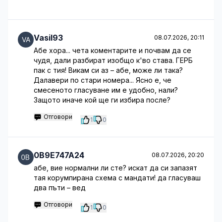
Vasil93
08.07.2026, 20:11
Абе хора... чета коментарите и почвам да се
чудя, дали разбират изобщо к'во става. ГЕРБ
пак с тия! Викам си аз – абе, може ли така?
Далавери по стари номера... Ясно е, че
смесеното гласуване им е удобно, нали?
Защото иначе кой ще ги избира после?
Отговори
1
0
0B9E747A24
08.07.2026, 20:20
абе, вие нормални ли сте? искат да си запазят
тая корумпирана схема с мандати! да гласуваш
два пъти – вед
Отговори
1
0