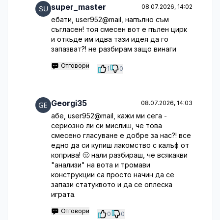
super_master
08.07.2026, 14:02
ебати, user952@mail, напълно съм
съгласен! тоя смесен вот е пълен цирк
и откъде им идва тази идея да го
запазват?! не разбирам защо винаги
Отговори
1
0
Georgi35
08.07.2026, 14:03
абе, user952@mail, кажи ми сега -
сериозно ли си мислиш, че това
смесено гласуване е добре за нас?! все
едно да си купиш лакомство с калъф от
коприва! 🤢 нали разбираш, че всякакви
"анализи" на вота и тромави
конструкции са просто начин да се
запази статуквото и да се оплеска
играта.
Отговори
0
0