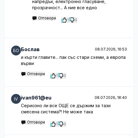
напредък, електронно гласуване,
прозрачност... А ние все едно
Отговори
1
0
Бослав
08.07.2026, 16:53
и кърти главите... пак със стари схеми, а европа
върви
Отговори
1
0
ivan961@eu
08.07.2026, 18:40
Сериозно ли все ОЩЕ се държим за тази
смесена система?! Не може така
Отговори
1
0