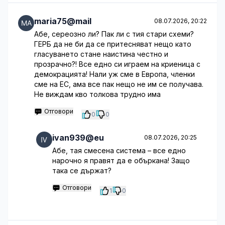
maria75@mail
08.07.2026, 20:22
Абе, сереозно ли? Пак ли с тия стари схеми?
ГЕРБ да не би да се притесняват нещо като
гласуването стане наистина честно и
прозрачно?! Все едно си играем на криеница с
демокрацията! Нали уж сме в Европа, членки
сме на ЕС, ама все пак нещо не им се получава.
Не виждам кво толкова трудно има
Отговори
0
0
ivan939@eu
08.07.2026, 20:25
Абе, тая смесена система – все едно
нарочно я правят да е объркана! Защо
така се държат?
Отговори
1
0