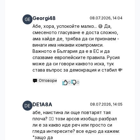
Georgi48
08.07.2026, 14:04
Абе, хора, успокойте малко... 😅 Да,
смесеното гласуване е доста сложно,
ама хайде де, трябва да си признаем -
винаги има някакви компромиси.
Важното е България да е в ЕС и да
спазваме европейските правила. Русия
може да си говори каквото иска, тук
става въпрос за демокрация и стабил 💸
Отговори
0
0
DE1A8A
08.07.2026, 14:05
абе, наистина ли още повтарят тая
плоча? 🤦‍♂️ този арсов изобщо разбрал
ли е за какво иде реч или просто си
гледа интересите? все едно да кажем:
"защо да