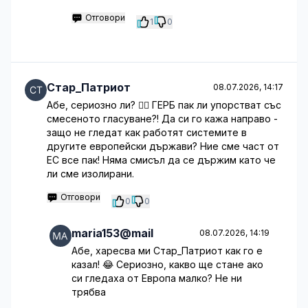
Отговори
1
0
Стар_Патриот
08.07.2026, 14:17
Абе, сериозно ли? 🤦‍♂️ ГЕРБ пак ли упорстват със
смесеното гласуване?! Да си го кажа направо -
защо не гледат как работят системите в
другите европейски държави? Ние сме част от
ЕС все пак! Няма смисъл да се държим като че
ли сме изолирани.
Отговори
0
0
maria153@mail
08.07.2026, 14:19
Абе, харесва ми Стар_Патриот как го е
казал! 😂 Сериозно, какво ще стане ако
си гледаха от Европа малко? Не ни
трябва