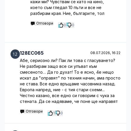
кажи ми? Чувствам се като на кино,
което съм гледал 10 пъти и все не
разбирам края. Ние, българите, тол
Отговори
0
0
128EC065
08.07.2026, 16:22
Абе, сериозно ли? Пак ли това с гласуването?
Не разбирам защо все си упъват към
смесеното… Да го духат! То е ясно, 4е нещо
искат да "оправят" по техния начин, ама просто
не става. Все едно връщаме часовника назад.
Европа напред, ние - с тия стари схеми...
Честно казано, все едно си говорим с чука за
стената. Да се надяваме, че поне ще направят
Отговори
1
0