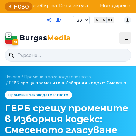
себър на 15-ти август
Нов директор на ОДМВР – 
⚡
НОВО
A-
A
A+
B
Burgas
Media
M
Начало
/
Промени в законодателството
/
ГЕРБ срещу промените в Изборния кодекс: Смесено...
Промени в законодателството
ГЕРБ срещу промените
в Изборния кодекс:
Смесеното гласуване