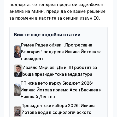
подчерта, че тепърва предстои задълбочен
анализ на МВнР, преди да се вземе решение
за промени в квотите за секции извън ЕС.
Вижте още подобни статии
Румен Радев обяви: „Прогресивна
България“ подкрепя Илияна Йотова за
президент
Ивайло Мирчев: ДБ и ПП работят за
обща президентска кандидатура
ПП иска вето върху Бюджет 2026:
Илияна Йотова приема Асен Василев и
Николай Денков
Президентски избори 2026: Илияна
Йотова води в социологическото