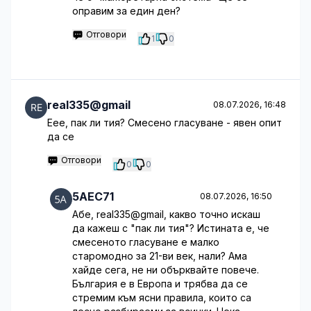
оправим за един ден?
Отговори
1
0
real335@gmail
08.07.2026, 16:48
Еее, пак ли тия? Смесено гласуване - явен опит
да се
Отговори
0
0
5AEC71
08.07.2026, 16:50
Абе, real335@gmail, какво точно искаш
да кажеш с "пак ли тия"? Истината е, че
смесеното гласуване е малко
старомодно за 21-ви век, нали? Ама
хайде сега, не ни обърквайте повече.
България е в Европа и трябва да се
стремим към ясни правила, които са