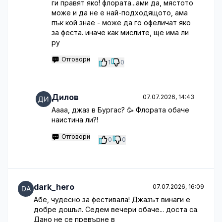
ги правят яко! флората...ами да, мястото
може и да не е най-подходящото, ама
пък кой знае - може да го офеличат яко
за феста. иначе как мислите, ще има ли
ру
Отговори
1
0
Дилов
07.07.2026, 14:43
Аааа, джаз в Бургас? 🥳 Флората обаче
наистина ли?!
Отговори
0
0
dark_hero
07.07.2026, 16:09
Абе, чудесно за фестивала! Джазът винаги е
добре дошъл. Седем вечери обаче... доста са.
Дано не се превърне в