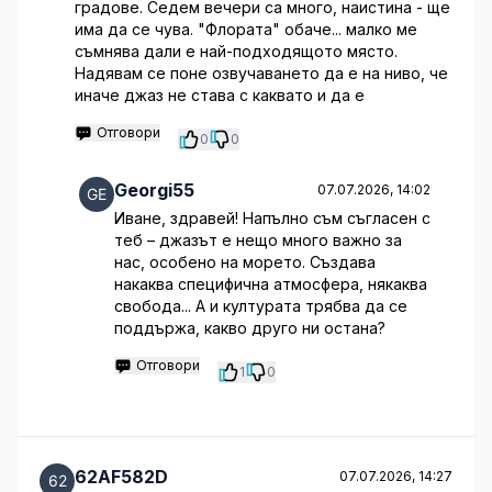
градове. Седем вечери са много, наистина - ще
има да се чува. "Флората" обаче... малко ме
съмнява дали е най-подходящото място.
Надявам се поне озвучаването да е на ниво, че
иначе джаз не става с каквато и да е
Отговори
0
0
Georgi55
07.07.2026, 14:02
Иване, здравей! Напълно съм съгласен с
теб – джазът е нещо много важно за
нас, особено на морето. Създава
накаква специфична атмосфера, някаква
свобода... А и културата трябва да се
поддържа, какво друго ни остана?
Отговори
1
0
62AF582D
07.07.2026, 14:27