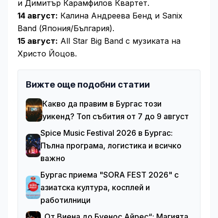
и Димитър Карамфилов Квартет.
14 август:
Калина Андреева Бенд и Sanix
Band (Япония/България).
15 август:
All Star Big Band с музиката на
Христо Йоцов.
Вижте още подобни статии
Какво да правим в Бургас този
уикенд? Топ събития от 7 до 9 август
Spice Music Festival 2026 в Бургас:
Пълна програма, логистика и всичко
важно
Бургас приема "SORA FEST 2026" с
азиатска култура, косплей и
работилници
„От Виена до Буенос Айрес“: Магията