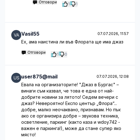
Отговори
1
1
Vasil55
07.07.2026, 11:57
Ех, ама наистина ли във Флората ще има джаз
Отговори
1
0
user875@mail
07.07.2026, 12:08
Евала на организаторите! "Джаз в Бургас" –
винаги съм казвал, че това е една от най-
добрите новини за лятото! Седем вечери с
джаз? Невероятно! Експо център „Флора“...
добре, малко неочаквано, признавам. Но пък
ако се организира добре – звукова техника,
осветление, паркинг (както каза и wdoy742 -
важен е паркинга!), може да стане супер яко
място!