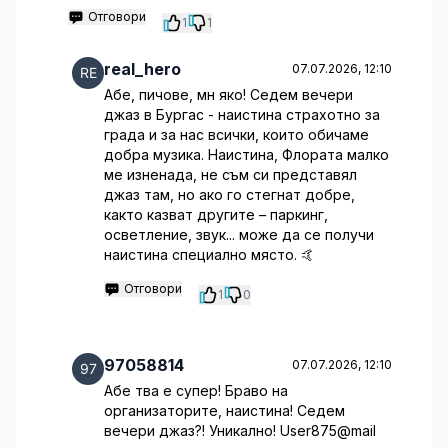
Отговори
1
1
real_hero
07.07.2026, 12:10
Абе, пичове, мн яко! Седем вечери
джаз в Бургас - наистина страхотно за
града и за нас всички, които обичаме
добра музика. Наистина, Флората малко
ме изненада, не съм си представял
джаз там, но ако го стегнат добре,
както казват другите – паркинг,
осветление, звук... може да се получи
наистина специално място. 🤙
Отговори
1
0
97058814
07.07.2026, 12:10
Абе тва е супер! Браво на
организаторите, наистина! Седем
вечери джаз?! Уникално! User875@mail