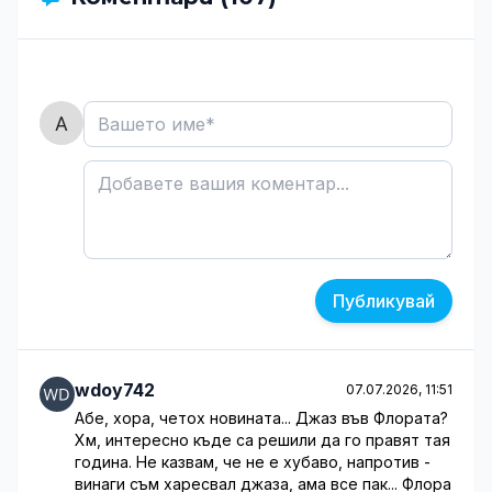
Публикувай
wdoy742
07.07.2026, 11:51
Абе, хора, четох новината... Джаз във Флората?
Хм, интересно къде са решили да го правят тая
година. Не казвам, че не е хубаво, напротив -
винаги съм харесвал джаза, ама все пак... Флора