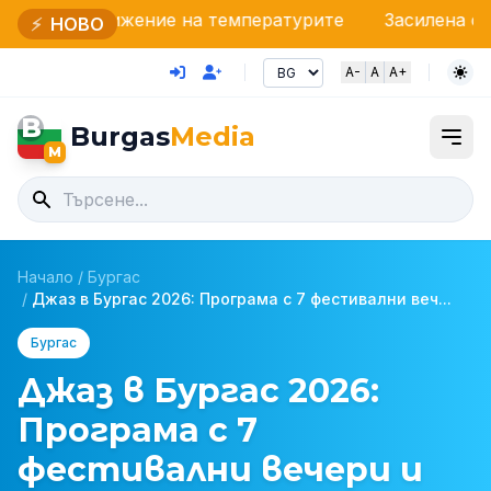
жение на температурите
Засилена охрана на бълга
⚡
НОВО
A-
A
A+
B
Burgas
Media
M
Начало
/
Бургас
/
Джаз в Бургас 2026: Програма с 7 фестивални веч...
Бургас
Джаз в Бургас 2026:
Програма с 7
фестивални вечери и