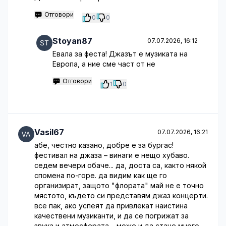
Отговори
0
0
Stoyan87
07.07.2026, 16:12
Евала за феста! Джазът е музиката на
Европа, а ние сме част от не
Отговори
1
0
Vasil67
07.07.2026, 16:21
абе, честно казано, добре е за бургас!
фестивал на джаза – винаги е нещо хубаво.
седем вечери обаче... да, доста са, както някой
спомена по-горе. да видим как ще го
организират, защото "флората" май не е точно
мястото, където си представям джаз концерти.
все пак, ако успеят да привлекат наистина
качествени музиканти, и да се погрижат за
звука и атмосферата – може и да стане много