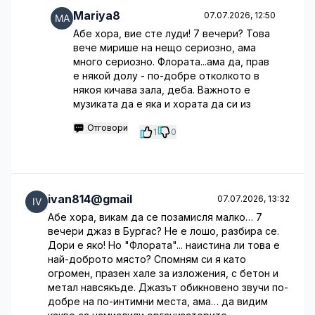
Mariya8
07.07.2026, 12:50
Абе хора, вие сте луди! 7 вечери? Това
вече мирише на нещо сериозно, ама
много сериозно. Флората...ама да, прав
е някой долу - по-добре отколкото в
някоя кичава зала, деба. Важното е
музиката да е якa и хората да си из
Отговори
1
0
ivan814@gmail
07.07.2026, 13:32
Абе хора, викам да се позамисля малко… 7
вечери джаз в Бургас? Не е лошо, разбира се.
Дори е яко! Но "Флората"... наистина ли това е
най-доброто място? Спомням си я като
огромен, празен хале за изложения, с бетон и
метал навсякъде. Джазът обикновено звучи по-
добре на по-интимни места, ама… да видим