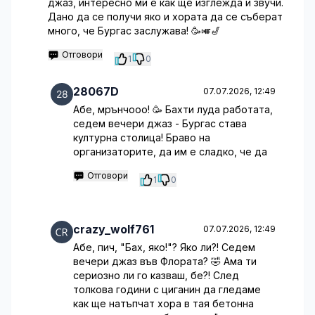
джаз, интересно ми е как ще изглежда и звучи.
Дано да се получи яко и хората да се съберат
много, че Бургас заслужава! 🥳🎺🎷
Отговори
1
0
28067D
07.07.2026, 12:49
Абе, мрънчооо! 🥳 Бахти луда работата,
седем вечери джаз - Бургас става
културна столица! Браво на
организаторите, да им е сладко, че да
Отговори
1
0
crazy_wolf761
07.07.2026, 12:49
Абе, пич, "Бах, яко!"? Яко ли?! Седем
вечери джаз във Флората? 🤣 Ама ти
сериозно ли го казваш, бе?! След
толкова години с циганин да гледаме
как ще натъпчат хора в тая бетонна