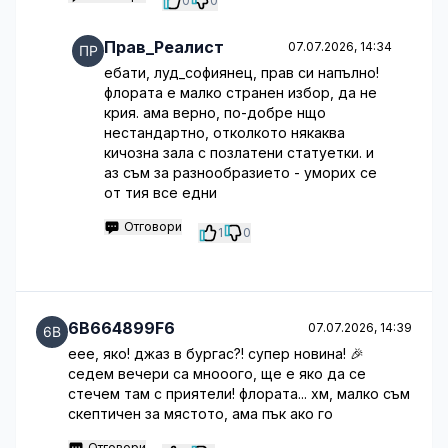
0
0
Прав_Реалист
07.07.2026, 14:34
ебати, луд_софиянец, прав си напълно!
флората е малко странен избор, да не
крия. ама верно, по-добре нщо
нестандартно, отколкото някаква
кичозна зала с позлатени статуетки. и
аз съм за разнообразието - уморих се
от тия все едни
Отговори
1
0
6B664899F6
07.07.2026, 14:39
еее, яко! джаз в бургас?! супер новина! 🎉
седем вечери са мнооого, ще е яко да се
стечем там с приятели! флората... хм, малко съм
скептичен за мястото, ама пък ако го
Отговори