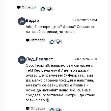
Отговори
1
0
Вадар
07.07.2026, 12:14
Абе, 7 вечери джаз? Флора? Сериозно
ли някой си мисли, че това е
Отговори
1
0
Луд_Реалист
07.07.2026, 12:15
Ооо, Георги6, напълно съм съгласен с
теб! Кеф цена няма! 7 вечери джаз?!
Бургас ще гръмнеее! 🥳 Флората... ами
да, малко странна локация е наистина,
ама като се сетиш колко е голяма -
може да направят нещо яко, сцена в
средата, осветление, шатри... да стане
готино пар 🤔
Отговори
1
0