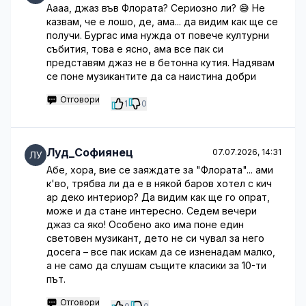
Аааа, джаз във Флората? Сериозно ли? 😅 Не
казвам, че е лошо, де, ама... да видим как ще се
получи. Бургас има нужда от повече културни
събития, това е ясно, ама все пак си
представям джаз не в бетонна кутия. Надявам
се поне музикантите да са наистина добри
Отговори
1
0
Луд_Софиянец
07.07.2026, 14:31
Абе, хора, вие се заяждате за "Флората"... ами
к'во, трябва ли да е в някой баров хотел с кич
ар деко интериор? Да видим как ще го опрат,
може и да стане интересно. Седем вечери
джаз са яко! Особено ако има поне един
световен музикант, дето не си чувал за него
досега – все пак искам да се изненадам малко,
а не само да слушам същите класики за 10-ти
път.
Отговори