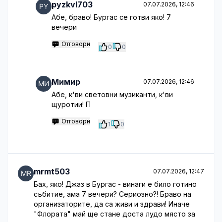
pyzkvl703
07.07.2026, 12:46
Абе, браво! Бургас се готви яко! 7
вечери
Отговори
0
0
Мимир
07.07.2026, 12:46
Абе, к'ви световни музиканти, к'ви
щуротии! П
Отговори
1
0
mrmt503
07.07.2026, 12:47
Бах, яко! Джаз в Бургас - винаги е било готино
събитие, ама 7 вечери? Сериозно?! Браво на
организаторите, да са живи и здрави! Иначе
"Флората" май ще стане доста лудо място за