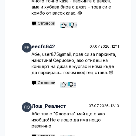
много точно каза - паркинга е важен,
ама и хубава бира с джаз – това си е
комбо от висок клас. 😂
Отговори
0
0
eecfs642
07.07.2026, 12:11
Абе, user875@mail, прав си за паркинга,
наистина! Сериозно, ако отидеш на
концерт на джаз в Бургас и няма къде
да паркираш… голям кюфтец става. 🤣
Отговори
1
0
Лош_Реалист
07.07.2026, 12:13
Абе тва с "Флората" май ще е яко
изобщо! Не е лошо да има нещо
различно