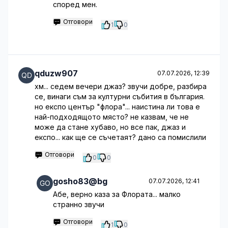
според мен.
Отговори
1
0
qduzw907
07.07.2026, 12:39
хм... седем вечери джаз? звучи добре, разбира
се, винаги съм за културни събития в българия.
но експо център "флора"... наистина ли това е
най-подходящото място? не казвам, че не
може да стане хубаво, но все пак, джаз и
експо... как ще се съчетаят? дано са помислили
Отговори
0
0
gosho83@bg
07.07.2026, 12:41
Абе, верно каза за Флората... малко
странно звучи
Отговори
1
0