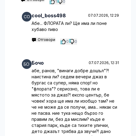
1
0
cool_boss498
07.07.2026, 12:29
Абе... ФЛОРАТА ли? Ще има ли поне
хубаво пиво
Отговори
0
0
Бочо
07.07.2026, 12:31
абе, ранов, "винаги добре дошъл"?!
наистина ли? седем вечери джаз в
бургас са супер, няма спор! но
"флората"? сериозно, това ли е
мястото за джаз?! експо център, бе
човек! хора ще има ли изобщо там? не
че не може да се получи, ама... някак си
не пасва. ние тука нещо бързо го
правим ли, без да мислим? къде е
стария парк, къде са тихите улички,
дето джазът трябва да звучи?! дано