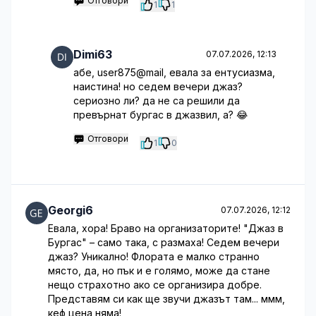
Отговори
1
1
Dimi63
07.07.2026, 12:13
абе, user875@mail, евала за ентусиазма,
наистина! но седем вечери джаз?
сериозно ли? да не са решили да
превърнат бургас в джазвил, а? 😂
Отговори
1
0
Georgi6
07.07.2026, 12:12
Евала, хора! Браво на организаторите! "Джаз в
Бургас" – само така, с размаха! Седем вечери
джаз? Уникално! Флората е малко странно
място, да, но пък и е голямо, може да стане
нещо страхотно ако се организира добре.
Представям си как ще звучи джазът там... ммм,
кеф цена няма!