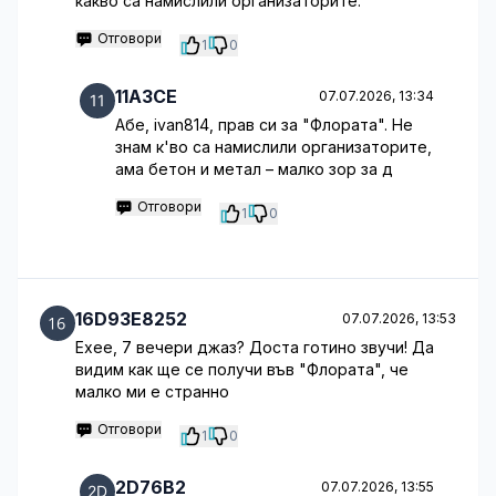
какво са намислили организаторите.
Отговори
1
0
11A3CE
07.07.2026, 13:34
Абе, ivan814, прав си за "Флората". Не
знам к'во са намислили организаторите,
ама бетон и метал – малко зор за д
Отговори
1
0
16D93E8252
07.07.2026, 13:53
Ехее, 7 вечери джаз? Доста готино звучи! Да
видим как ще се получи във "Флората", че
малко ми е странно
Отговори
1
0
2D76B2
07.07.2026, 13:55