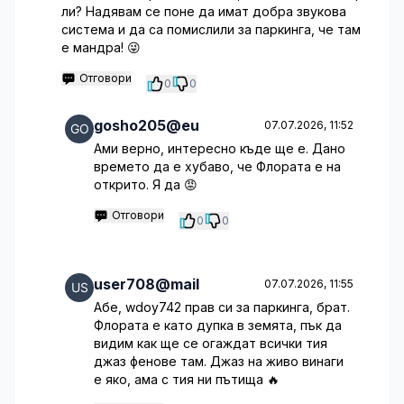
ли? Надявам се поне да имат добра звукова
система и да са помислили за паркинга, че там
е мандра! 😜
Отговори
0
0
gosho205@eu
07.07.2026, 11:52
Ами верно, интересно къде ще е. Дано
времето да е хубаво, че Флората е на
открито. Я да 😡
Отговори
0
0
user708@mail
07.07.2026, 11:55
Абе, wdoy742 прав си за паркинга, брат.
Флората е като дупка в земята, пък да
видим как ще се огаждат всички тия
джаз фенове там. Джаз на живо винаги
е яко, ама с тия ни пътища 🔥