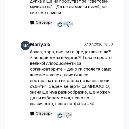
дупка и ще ни пробутват за "световни
музиканти"... Да не си мисли някой, че
ние сме наивни
Отговори
0
0
Mariya15
07.07.2026, 12:50
Ааааа, хора, вие си го представяте ли?!
7 вечери джаз в Бургас?! Това е просто
велико! Аплодисменти за
организаторите – дано ги сполетя само
щастие и успех, наистина се
постарават да ни радват с качествени
събития. Седем вечерти са МНОООГО,
значи ще има разнообразие, ще можем
да си изберем стил, нещо по-
класическо, нещо по-фънки… 🤩
Отговори
1
0