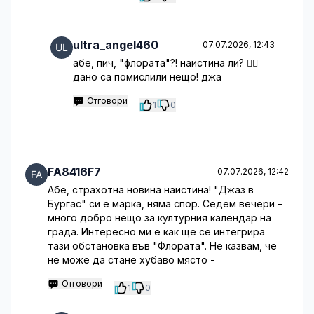
ultra_angel460
07.07.2026, 12:43
абе, пич, "флората"?! наистина ли? 🤦‍♂️
дано са помислили нещо! джа
Отговори
1
0
FA8416F7
07.07.2026, 12:42
Абе, страхотна новина наистина! "Джаз в
Бургас" си е марка, няма спор. Седем вечери –
много добро нещо за културния календар на
града. Интересно ми е как ще се интегрира
тази обстановка във "Флората". Не казвам, че
не може да стане хубаво място -
Отговори
1
0