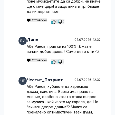
поне музикантите да са добри, че иначе
ще стане цирк! и защо винаги трябваше
да ни дърпат към
Отговори
1
0
Дино
07.07.2026, 12:32
Абе Ранов, прав си на 100%! Джаз е
винаги добре дошъл! Само дето с ти 😏
Отговори
1
1
Честит_Патриот
07.07.2026, 12:32
Абе Ранов, хубаво е да харесваш
джаза, наистина. Всеки има право на
мнение, особено когато става въпрос
за музика - кой квото му хареса, де. Но
"винаги добре дошъл"? Малко са
прекалено оптимистични тези думи,