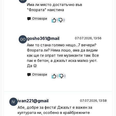
Има ли място достатъчно във
"Флората" наистина
Отговори
1
0
gosho361@mail
07.07.2026, 13:56
Ами то стана голямо нещо...7 вечери?
Флората ли? Няма лошо, ама да видим
как ще ги опрат тия музиканти там. Все
пак е бетон, а джазът иска малко уют.
Да 😜
Отговори
0
0
ivan221@gmail
07.07.2026, 13:58
Абе, добре за феста! Джазът е важен за
културата ни, особено в крайбрежните