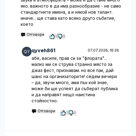
яко. важното е да има разнообразие - не само
стандартните имена, а и някой нов талант.
иначе... ще става като всяко друго събитие,
което
Отговори
1
0
qyveh861
07.07.2026, 16:26
абе, василе, прав си за "флората"...
малко ми се струва странно място за
джаз фест, признавам. но все пак, дай
шанс на организаторите! седем вечери
– да, звучи много, ама пък кой знае,
може би ще успеят да съберат публика
и да направят нещо наистина
стойностно.
Отговори
1
0