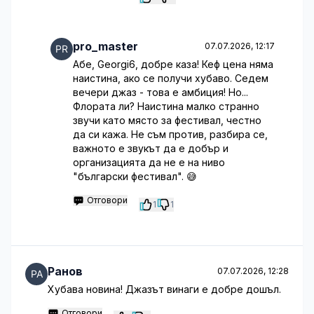
pro_master
07.07.2026, 12:17
Абе, Georgi6, добре каза! Кеф цена няма
наистина, ако се получи хубаво. Седем
вечери джаз - това е амбиция! Но...
Флората ли? Наистина малко странно
звучи като място за фестивал, честно
да си кажа. Не съм против, разбира се,
важното е звукът да е добър и
организацията да не е на ниво
"български фестивал". 😅
Отговори
1
1
Ранов
07.07.2026, 12:28
Хубава новина! Джазът винаги е добре дошъл.
Отговори