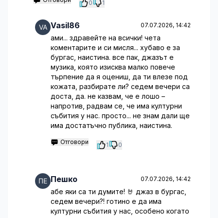
0
1
Vasil86
07.07.2026, 14:42
ами... здравейте на всички! чета
коментарите и си мисля... хубаво е за
бургас, наистина. все пак, джазът е
музика, която изисква малко повече
търпение да я оцениш, да ти влезе под
кожата, разбирате ли? седем вечери са
доста, да. не казвам, че е лошо –
напротив, радвам се, че има културни
събития у нас. просто... не знам дали ще
има достатъчно публика, наистина.
Отговори
1
0
Пешко
07.07.2026, 14:42
абе яки са ти думите! 🤘 джаз в бургас,
седем вечери?! готино е да има
културни събития у нас, особено когато