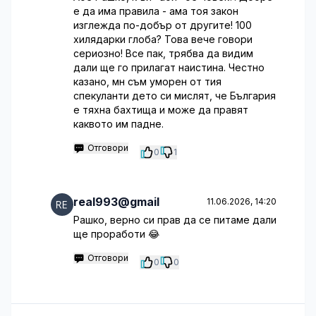
е да има правила - ама тоя закон
изглежда по-добър от другите! 100
хилядарки глоба? Това вече говори
сериозно! Все пак, трябва да видим
дали ще го прилагат наистина. Честно
казано, мн съм уморен от тия
спекуланти дето си мислят, че България
е тяхна бахтища и може да правят
каквото им падне.
Отговори
0
1
real993@gmail
11.06.2026, 14:20
Рашко, верно си прав да се питаме дали
ще проработи 😂
Отговори
0
0