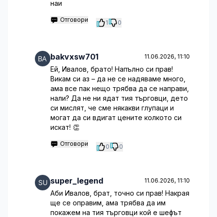
наи
Отговори
1
0
bakvxsw701
11.06.2026, 11:10
Ей, Ивалов, брато! Напълно си прав!
Викам си аз – да не се надяваме много,
ама все пак нещо трябва да се направи,
нали? Да не ни ядат тия търговци, дето
си мислят, че сме някакви глупаци и
могат да си вдигат цените колкото си
искат! 👏
Отговори
0
0
super_legend
11.06.2026, 11:10
Аби Ивалов, брат, точно си прав! Накрая
ще се оправим, ама трябва да им
покажем на тия търговци кой е шефът