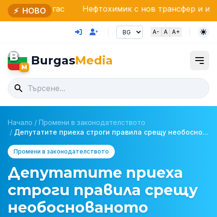
ргас
Нефтохимик с нов трансфер и иновация за фе
⚡
НОВО
A-
A
A+
B
Burgas
Media
M
Начало
/
Промени в законодателството
/
Депутатите приеха строги правила срещу необосно...
Промени в законодателството
Депутатите приеха
строги правила срещу
необоснованото