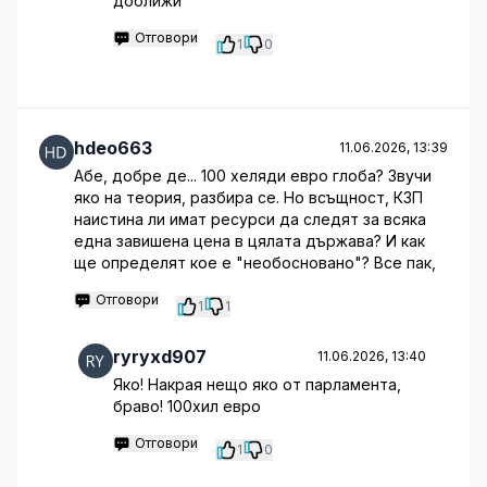
доближи
Отговори
1
0
hdeo663
11.06.2026, 13:39
Абе, добре де... 100 хеляди евро глоба? Звучи
яко на теория, разбира се. Но всъщност, КЗП
наистина ли имат ресурси да следят за всяка
една завишена цена в цялата държава? И как
ще определят кое е "необосновано"? Все пак,
Отговори
1
1
ryryxd907
11.06.2026, 13:40
Яко! Накрая нещо яко от парламента,
браво! 100хил евро
Отговори
1
0