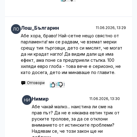
Лош_Българин
11.06.2026, 13:29
Абе хора, браво! Най-сетне нещо свястно от
парламента! мн се радвам, че вземат мерки
срещу тия търговци, дето си мислят, че могат
да ни крадат нагло! Да видим дали ще има
ефект, ама поне са предприели стъпка. 100
хиляди евро глоба - това вече е сериозно, не
като досега, дето им минаваше по главите.
Отговори
1
1
Нимир
11.06.2026, 13:30
Абе чакай малко... наистина ли сме на
прав път? Да не е някаква евтин трик от
руските тролове, за да се отклони
вниманието от истинските проблеми?
Надявам се, че този закон ще ни