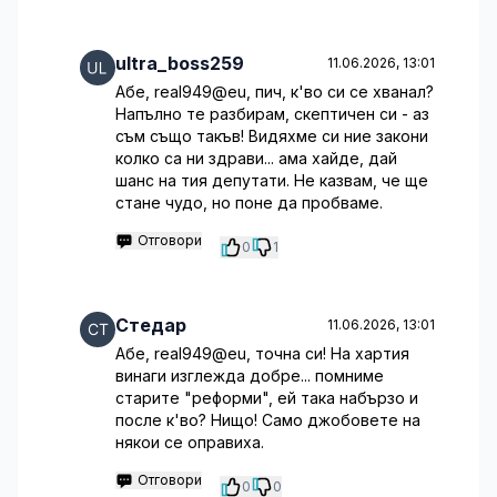
ultra_boss259
11.06.2026, 13:01
Абе, real949@eu, пич, к'во си се хванал?
Напълно те разбирам, скептичен си - аз
съм също такъв! Видяхме си ние закони
колко са ни здрави... ама хайде, дай
шанс на тия депутати. Не казвам, че ще
стане чудо, но поне да пробваме.
Отговори
0
1
Стедар
11.06.2026, 13:01
Абе, real949@eu, точна си! На хартия
винаги изглежда добре... помниме
старите "реформи", ей така набързо и
после к'во? Нищо! Само джобовете на
някои се оправиха.
Отговори
0
0