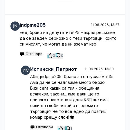
jndpme205
11.06.2026, 13:27
Еее, браво на депутатите! 🥳 Накрая решихме
да се заедем сериозно с тези търговци, които
си мислят, че могат да ни вземат кво
Отговори
0
0
Истински_Патриот
11.06.2026, 13:30
Аби, jndpme205, браво за ентусиазма! 🥳
Ама да не се надяваме много бързо.
Виж сега какви са тия - обещания
всякакви, закони... ама дали ще го
прилагат наистина и дали КЗП ще има
сили да глоби някой от големите
търговци? Че то все едно да пратиш
комар срещу слон! 🐘
Отговори
1
1