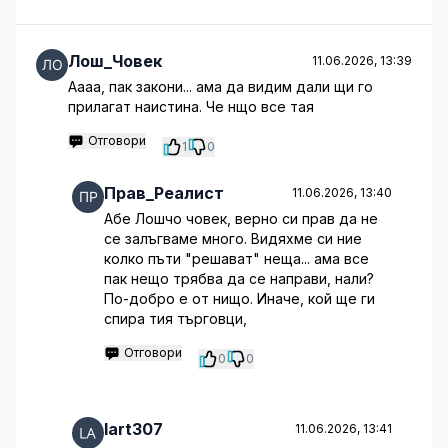
Лош_Човек
11.06.2026, 13:39
Аааа, пак закони... ама да видим дали щи го
прилагат наистина. Че нщо все тая
Отговори
1
0
Прав_Реалист
11.06.2026, 13:40
Абе Лошчо човек, верно си прав да не
се залъгваме много. Видяхме си ние
колко пъти "решават" неща... ама все
пак нещо трябва да се направи, нали?
По-добро е от нищо. Иначе, кой ще ги
спира тия търговци,
Отговори
0
0
lart307
11.06.2026, 13:41