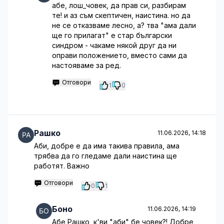
абе, лош_човек, да прав си, разбирам
те! и аз съм скептичен, наистина. но да
не се отказваме лесно, а? тва "ама дали
ще го прилагат" е стар български
синдром - чакаме някой друг да ни
оправи положението, вместо сами да
настояваме за ред.
Отговори
1
0
Рашко
11.06.2026, 14:18
Аби, добре е да има такива правила, ама
трябва да го гледаме дали наистина ще
работят. Важно
Отговори
0
1
Боно
11.06.2026, 14:19
Абе Рашко, к'ви "аби" бе човек?! Добре