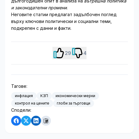
дългогодишен опит в анализа на
вътрешна политика
и законодателни промени
.
Неговите статии предлагат задълбочен поглед
върху ключови политически и социални теми,
подкрепен с данни и факти.
29
4
Тагове:
инфлация
КЗП
икономически мерки
контрол на цените
глоби за търговци
Сподели: