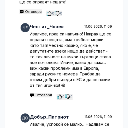
ще се оправят нещата!
Отговори
0
0
Честит_Човек
11.06.2026, 11:09
Ивалчее, прав си напълно! Накрая ще се
оправят нещата, ама трябват мерки
като тая! Честно казано, яко е, че
депутатите взеха нещо да действат -
то тая алчност на някои търговци става
все по-голяма. Иначе, какво да кажа...
виж какви проблеми има в Европа,
заради руските номера. Трябва да
стоим добри съседи с ЕС и да се пазим
от тия игрички! 😁
Отговори
0
0
Добър_Патриот
11.06.2026, 11:09
Ивалче, успокой се малко... Надявам се