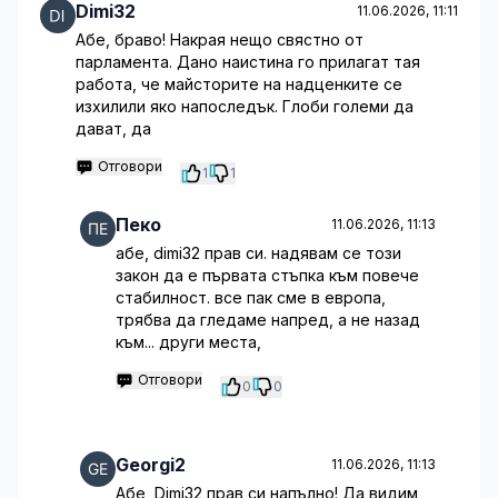
Dimi32
11.06.2026, 11:11
Абе, браво! Накрая нещо свястно от
парламента. Дано наистина го прилагат тая
работа, че майсторите на надценките се
изхилили яко напоследък. Глоби големи да
дават, да
Отговори
1
1
Пеко
11.06.2026, 11:13
абе, dimi32 прав си. надявам се този
закон да е първата стъпка към повече
стабилност. все пак сме в европа,
трябва да гледаме напред, а не назад
към... други места,
Отговори
0
0
Georgi2
11.06.2026, 11:13
Абе, Dimi32 прав си напълно! Да видим