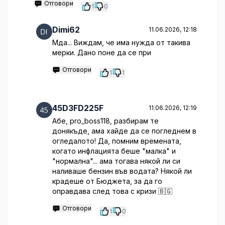
Отговори
1
0
Dimi62
11.06.2026, 12:18
Мда... Виждам, че има нужда от такива
мерки. Дано поне да се при
Отговори
1
1
45D3FD225F
11.06.2026, 12:19
Абе, pro_boss118, разбирам те
донякъде, ама хайде да се погледнем в
огледалото! Да, помним времената,
когато инфлацията беше "малка" и
"нормална"... ама тогава някой ли си
наливаше бензин във водата? Някой ли
крадеше от Бюджета, за да го
оправдава след това с кризи 🇧🇬
Отговори
1
0