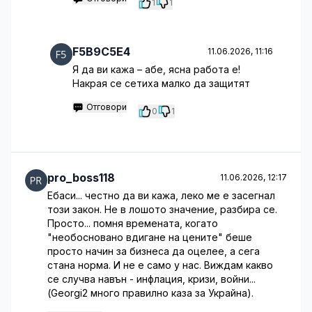
1
1
F5B9C5E4
11.06.2026, 11:16
Я да ви кажа – абе, ясна работа е!
Накрая се сетиха малко да защитят
Отговори
0
1
pro_boss118
11.06.2026, 12:17
Ебаси... честно да ви кажа, леко ме е засегнал
този закон. Не в лошото значение, разбира се.
Просто... помня времената, когато
"необосновано вдигане на цените" беше
просто начин за бизнеса да оцелее, а сега
стана норма. И не е само у нас. Виждам какво
се случва навън - инфлация, кризи, войни...
(Georgi2 много правилно каза за Украйна).