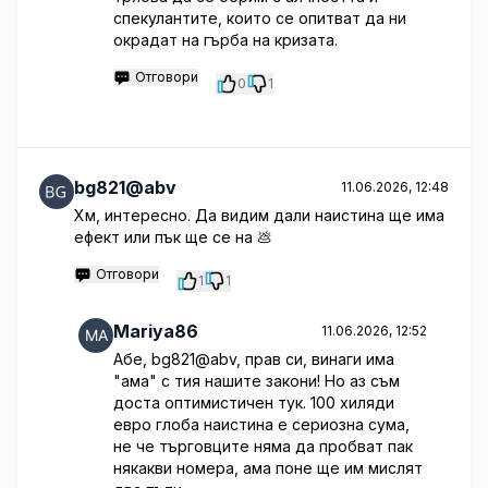
спекулантите, които се опитват да ни
окрадат на гърба на кризата.
Отговори
0
1
bg821@abv
11.06.2026, 12:48
Хм, интересно. Да видим дали наистина ще има
ефект или пък ще се на 💩
Отговори
1
1
Mariya86
11.06.2026, 12:52
Абе, bg821@abv, прав си, винаги има
"ама" с тия нашите закони! Но аз съм
доста оптимистичен тук. 100 хиляди
евро глоба наистина е сериозна сума,
не че търговците няма да пробват пак
някакви номера, ама поне ще им мислят