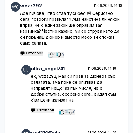
wczz292
11.06.2026, 14:18
Абе пичове, к'во стаа тука бе?! 🤣 Сериозно
сега, "строги правила"?! Ама наистина ли някой
вярва, че с един закон ще оправим тая
картинка? Честно казано, ми се струва като да
си поръчаш дюнер и вместо месо ти сложат
само салата.
Отговори
1
0
ultra_angel741
11.06.2026, 14:19
ех, wczz292, май си прав за дюнера със
салатата, ама поне се опитват да
направят нещо! аз пък мисля, че е
добра стъпка, особено сега... видял съм
к'ви цени излизат на
Отговори
0
0
real214@abv
11.06.2026, 14:21