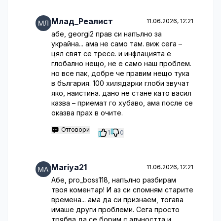
Млад_Реалист
11.06.2026, 12:21
абе, georgi2 прав си напълно за
украйна... ама не само там. виж сега –
цял свят се тресе. и инфлацията е
глобално нещо, не е само наш проблем.
но все пак, добре че правим нещо тука
в българия. 100 хилядарки глоби звучат
яко, наистина. дано не стане като васил
казва – приемат го хубаво, ама после се
оказва прах в очите.
Отговори
1
0
Mariya21
11.06.2026, 12:21
Абе, pro_boss118, напълно разбирам
твоя коментар! И аз си спомням старите
времена... ама да си признаем, тогава
имаше други проблеми. Сега просто
трябва да се борим с алчността и