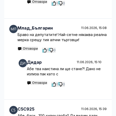
Отговори
1
0
Млад_Българин
11.06.2026, 15:08
Браво на депутатите! Най-сетне някаква реална
мерка срещу тия алчни търговци!
Отговори
1
0
Дидар
11.06.2026, 15:10
Абе тва наистина ли ще стане?! Дано не
излиза пак като с
Отговори
1
0
C5C925
11.06.2026, 15:39
Абе, баси... 100 хилки глоба? Да видим дали