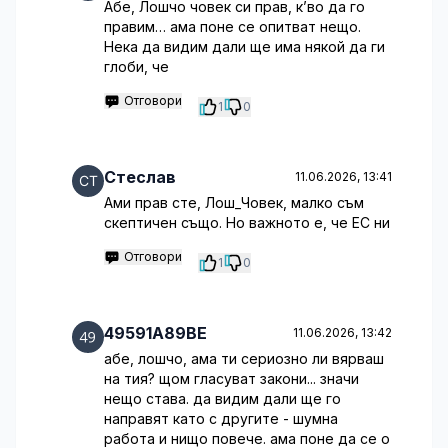
Абе, Лошчо човек си прав, к’во да го
правим… ама поне се опитват нещо.
Нека да видим дали ще има някой да ги
глоби, че
Отговори
1
0
Стеслав
11.06.2026, 13:41
Ами прав сте, Лош_Човек, малко съм
скептичен също. Но важното е, че ЕС ни
Отговори
1
0
49591A89BE
11.06.2026, 13:42
абе, лошчо, ама ти сериозно ли вярваш
на тия? щом гласуват закони... значи
нещо става. да видим дали ще го
направят като с другите - шумна
работа и нищо повече. ама поне да се о