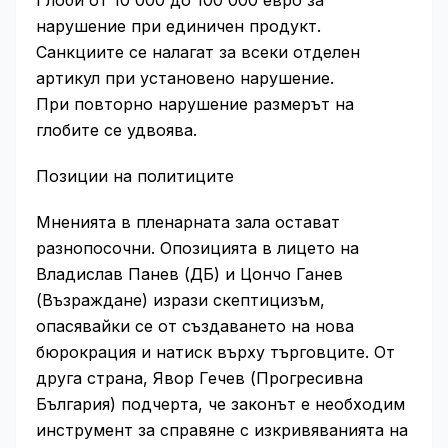
Глоби от 10 000 до 100 000 евро за
нарушение при единичен продукт.
Санкциите се налагат за всеки отделен
артикул при установено нарушение.
При повторно нарушение размерът на
глобите се удвоява.
Позиции на политиците
Мненията в пленарната зала остават
разнопосочни. Опозицията в лицето на
Владислав Панев (ДБ) и Цончо Ганев
(Възраждане) изрази скептицизъм,
опасявайки се от създаването на нова
бюрокрация и натиск върху търговците. От
друга страна, Явор Гечев (Прогресивна
България) подчерта, че законът е необходим
инструмент за справяне с изкривяванията на