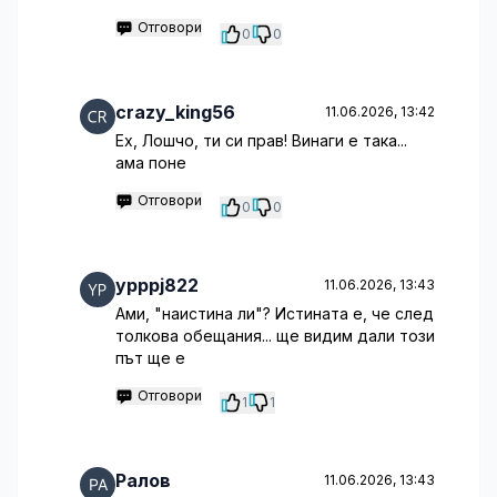
Отговори
0
0
crazy_king56
11.06.2026, 13:42
Ех, Лошчо, ти си прав! Винаги е така...
ама поне
Отговори
0
0
ypppj822
11.06.2026, 13:43
Ами, "наистина ли"? Истината е, че след
толкова обещания... ще видим дали този
път ще е
Отговори
1
1
Ралов
11.06.2026, 13:43