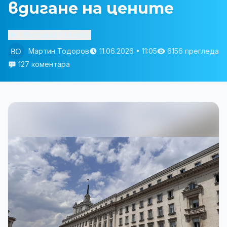
вдигане на цените
Изслушай статията
Мартин Тодоров
11.06.2026 • 11:05
6156 прегледа
127 коментара