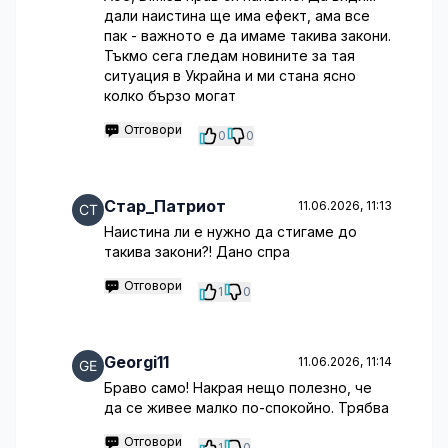
дали наистина ще има ефект, ама все
пак - важното е да имаме такива закони.
Тъкмо сега гледам новините за тая
ситуация в Украйна и ми стана ясно
колко бързо могат
Отговори
0
0
Стар_Патриот
11.06.2026, 11:13
Наистина ли е нужно да стигаме до
такива закони?! Дано спра
Отговори
1
0
Georgi11
11.06.2026, 11:14
Браво само! Накрая нещо полезно, че
да се живее малко по-спокойно. Трябва
Отговори
1
0