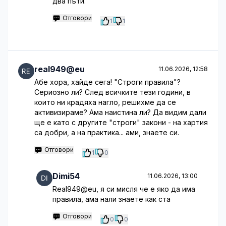
два пъти.
Отговори
1
1
real949@eu
11.06.2026, 12:58
Абе хора, хайде сега! "Строги правила"?
Сериозно ли? След всичките тези години, в
които ни крадяха нагло, решихме да се
активизираме? Ама наистина ли? Да видим дали
ще е като с другите "строги" закони - на хартия
са добри, а на практика... ами, знаете си.
Отговори
1
0
Dimi54
11.06.2026, 13:00
Real949@eu, я си мисля че е яко да има
правила, ама нали знаете как ста
Отговори
0
0