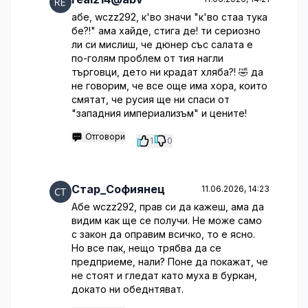
абе, wczz292, к'во значи "к'во стаа тука
бе?!" ама хайде, стига де! ти сериозно
ли си мислиш, че дюнер със салата е
по-голям проблем от тия нагли
търговци, дето ни крадат хляба?! 🤣 да
не говорим, че все още има хора, които
смятат, че русия ще ни спаси от
"западния империализъм" и цените!
Отговори
1
0
Стар_Софиянец
11.06.2026, 14:23
Абе wczz292, прав си да кажеш, ама да
видим как ще се получи. Не може само
с закон да оправим всичко, то е ясно.
Но все пак, нещо трябва да се
предприеме, нали? Поне да покажат, че
не стоят и гледат като муха в буркан,
докато ни обеднтяват.