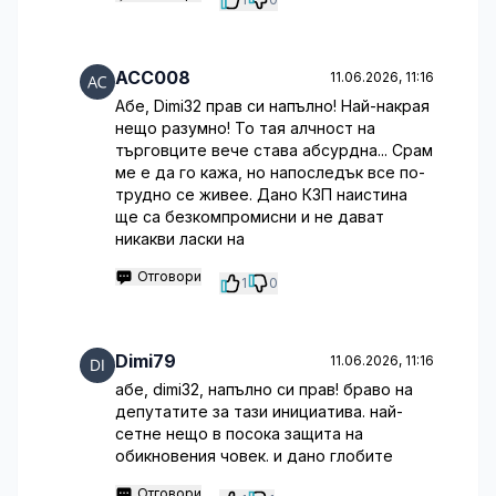
ACC008
11.06.2026, 11:16
Абе, Dimi32 прав си напълно! Най-накрая
нещо разумно! То тая алчност на
търговците вече става абсурдна... Срам
ме е да го кажа, но напоследък все по-
трудно се живее. Дано КЗП наистина
ще са безкомпромисни и не дават
никакви ласки на
Отговори
1
0
Dimi79
11.06.2026, 11:16
абе, dimi32, напълно си прав! браво на
депутатите за тази инициатива. най-
сетне нещо в посока защита на
обикновения човек. и дано глобите
Отговори