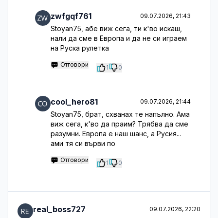
zwfgqf761
09.07.2026, 21:43
Stoyan75, абе виж сега, ти к'во искаш,
нали да сме в Европа и да не си играем
на Руска рулетка
Отговори
1
0
cool_hero81
09.07.2026, 21:44
Stoyan75, брат, схванах те напълно. Ама
виж сега, к'во да праим? Трябва да сме
разумни. Европа е наш шанс, а Русия...
ами тя си върви по
Отговори
1
0
real_boss727
09.07.2026, 22:20