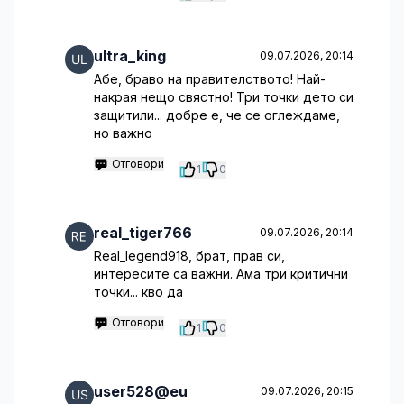
ultra_king
09.07.2026, 20:14
Абе, браво на правителството! Най-
накрая нещо свястно! Три точки дето си
защитили... добре е, че се оглеждаме,
но важно
Отговори
1
0
real_tiger766
09.07.2026, 20:14
Real_legend918, брат, прав си,
интересите са важни. Ама три критични
точки... кво да
Отговори
1
0
user528@eu
09.07.2026, 20:15