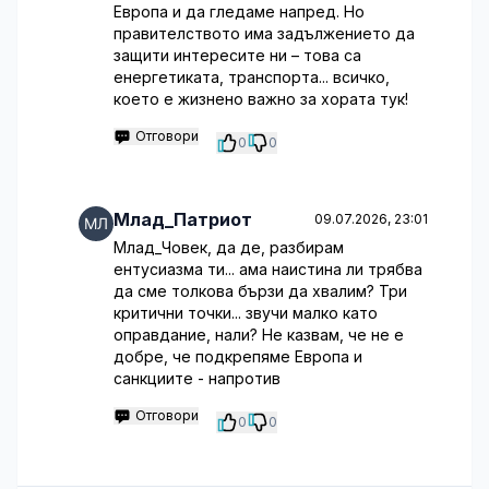
Европа и да гледаме напред. Но
правителството има задължението да
защити интересите ни – това са
енергетиката, транспорта... всичко,
което е жизнено важно за хората тук!
Отговори
0
0
Млад_Патриот
09.07.2026, 23:01
Млад_Човек, да де, разбирам
ентусиазма ти... ама наистина ли трябва
да сме толкова бързи да хвалим? Три
критични точки... звучи малко като
оправдание, нали? Не казвам, че не е
добре, че подкрепяме Европа и
санкциите - напротив
Отговори
0
0