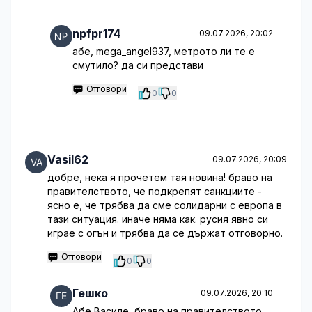
npfpr174
09.07.2026, 20:02
абе, mega_angel937, метрото ли те е
смутило? да си представи
Отговори
0
0
Vasil62
09.07.2026, 20:09
добре, нека я прочетем тая новина! браво на
правителството, че подкрепят санкциите -
ясно е, че трябва да сме солидарни с европа в
тази ситуация. иначе няма как. русия явно си
играе с огън и трябва да се държат отговорно.
Отговори
0
0
Гешко
09.07.2026, 20:10
Абе Василе, браво на правителството