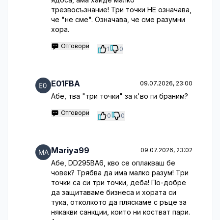
трезвосъзнание! Три точки НЕ означава,
че "не сме". Означава, че сме разумни
хора.
Отговори
1
0
E01FBA
09.07.2026, 23:00
Абе, тва "три точки" за к'во ги браним?
Отговори
0
0
Mariya99
09.07.2026, 23:02
Абе, DD295BA6, кво се оплакваш бе
човек? Трябва да има малко разум! Три
точки са си три точки, деба! По-добре
да защитаваме бизнеса и хората си
тука, отколкото да пляскаме с ръце за
някакви санкции, които ни костват пари.