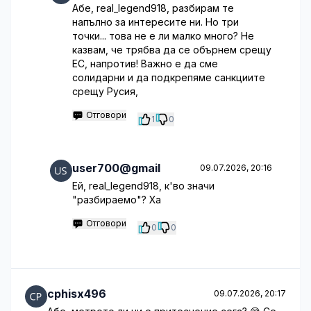
Абе, real_legend918, разбирам те
напълно за интересите ни. Но три
точки... това не е ли малко много? Не
казвам, че трябва да се обърнем срещу
ЕС, напротив! Важно е да сме
солидарни и да подкрепяме санкциите
срещу Русия,
Отговори
1
0
user700@gmail
09.07.2026, 20:16
Ей, real_legend918, к'во значи
"разбираемо"? Ха
Отговори
0
0
cphisx496
09.07.2026, 20:17