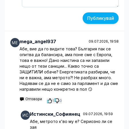
Публикувай
mega_angel937
09.07.2026, 19:58
Абе, вие да го видите това? България пак се
опитва да балансира, ама поне сме с Европа,
това е важно! Дано наистина са ни запазили
нещо от тези санкции... Какво точно са
ЗАЩИТИЛИ обаче? Енергетиката разбирам, че
ни е важна, ама метрото?! Не разбрах много.
Надявам се да не е само за парламент и да сме
направили нещо конкретно в пол 😏
Отговори
1
0
Истински_Софиянец
09.07.2026, 19:59
Абе, метрото к'во му е? Сериозно ли се
зая