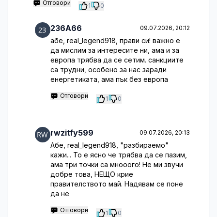
Отговори
1
0
236A66
09.07.2026, 20:12
абе, real_legend918, прави си! важно е
да мислим за интересите ни, ама и за
европа трябва да се сетим. санкциите
са трудни, особено за нас заради
енергетиката, ама пък без европа
Отговори
1
0
rwzitfy599
09.07.2026, 20:13
Абе, real_legend918, "разбираемо"
кажи... То е ясно че трябва да се пазим,
ама три точки са мнооого! Не ми звучи
добре това, НЕЩО крие
правителството май. Надявам се поне
да не
Отговори
1
0