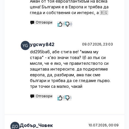
Аман от тоя евроатлантизъм на всяка
цена! България е в Европа и трябва да
гледа и собствения си интерес, а 🇧🇬
Отговори
1
0
ygcwy842
09.07.2026, 23:03
dd295ba6, абе стига ве! "мама му
стара" - к'во значи това? 🤣 аз пък си
мисля, че е яко, че правителството си
защитава интересите. да подкрепяме
европа, да, разбирам, ама пак сме
българи и трябва да се гледаме първо.
три точки са малко, чакай
Отговори
1
1
Добър_Човек
10.07.2026, 00:09