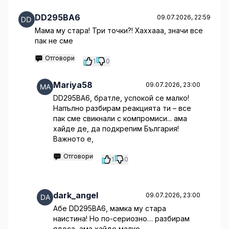
DD295BA6
09.07.2026, 22:59
Мама му стара! Три точки?! Хаххааа, значи все
пак не сме
Отговори
1
0
Mariya58
09.07.2026, 23:00
DD295BA6, братле, успокой се малко!
Напълно разбирам реакцията ти – все
пак сме свикнали с компромиси... ама
хайде де, да подкрепим България!
Важното е,
Отговори
1
0
dark_angel
09.07.2026, 23:00
Абе DD295BA6, мамка му стара
наистина! Но по-сериозно… разбирам
ядоса, ама хайде малко