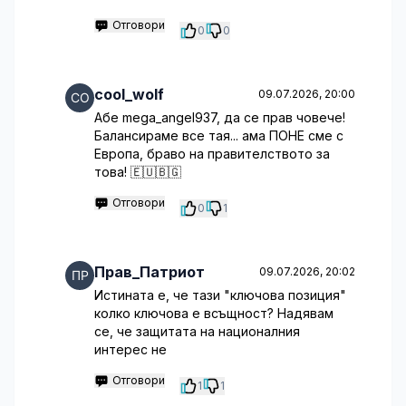
Отговори
0
0
cool_wolf
09.07.2026, 20:00
Абе mega_angel937, да се прав човече!
Балансираме все тая... ама ПОНЕ сме с
Европа, браво на правителството за
това! 🇪🇺🇧🇬
Отговори
0
1
Прав_Патриот
09.07.2026, 20:02
Истината е, че тази "ключова позиция"
колко ключова е всъщност? Надявам
се, че защитата на националния
интерес не
Отговори
1
1