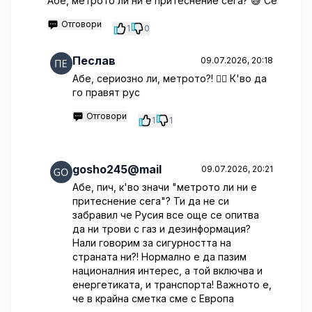
Абе, метрото ли ни е притеснение сега? 😅 Се
Отговори
1
0
Песлав
09.07.2026, 20:18
Абе, сериозно ли, метрото?! 🤦‍♀️ К'во да
го правят рус
Отговори
1
1
gosho245@mail
09.07.2026, 20:21
Абе, пич, к'во значи "метрото ли ни е
притеснение сега"? Ти да не си
забравил че Русия все още се опитва
да ни трови с газ и дезинформация?
Нали говорим за сигурността на
страната ни?! Нормално е да пазим
националния интерес, а той включва и
енергетиката, и транспорта! Важното е,
че в крайна сметка сме с Европа