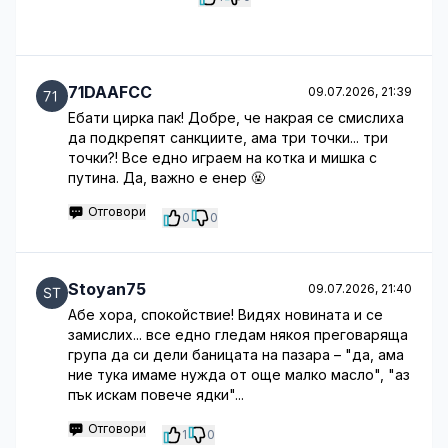
71DAAFCC
09.07.2026, 21:39
Ебати цирка пак! Добре, че накрая се смислиха
да подкрепят санкциите, ама три точки... три
точки?! Все едно играем на котка и мишка с
путина. Да, важно е енер 🤬
Отговори
0
0
Stoyan75
09.07.2026, 21:40
Абе хора, спокойствие! Видях новината и се
замислих... все едно гледам някоя преговаряща
група да си дели баницата на пазара – "да, ама
ние тука имаме нужда от още малко масло", "аз
пък искам повече ядки"...
Отговори
1
0