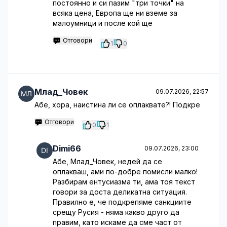
постоянно и си пазим "три точки" на
всяка цена, Европа ще ни вземе за
малоумници и после кой ще
Отговори
1
0
Млад_Човек
09.07.2026, 22:57
Абе, хора, наистина ли се оплаквате?! Подкре
Отговори
0
1
Dimi66
09.07.2026, 23:00
Абе, Млад_Човек, недей да се
оплакваш, ами по-добре помисли малко!
Разбирам ентусиазма ти, ама тоя текст
говори за доста деликатна ситуация.
Правилно е, че подкрепяме санкциите
срещу Русия - няма какво друго да
правим, като искаме да сме част от