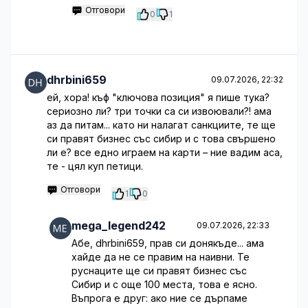
Отговори
0
1
dhrbini659
09.07.2026, 22:32
ей, хора! къф "ключова позиция" я пише тука?
сериозно ли? три точки са си извоювали?! ама
аз да питам... като ни налагат санкциите, те ще
си правят бизнес със сибир и с това свършено
ли е? все едно играем на карти – ние вадим аса,
те - цял куп петици.
Отговори
1
0
mega_legend242
09.07.2026, 22:33
Абе, dhrbini659, прав си донякъде... ама
хайде да не се правим на наивни. Те
руснаците ще си правят бизнес със
Сибир и с още 100 места, това е ясно.
Въпрога е друг: ако ние се дърпаме