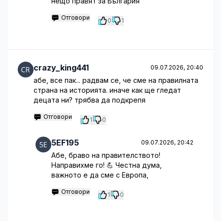
нещо правят за България
Отговори
0
1
crazy_king441
09.07.2026, 20:40
абе, все пак... радвам се, че сме на правилната
страна на историята. иначе как ще гледат
децата ни? трябва да подкрепя
Отговори
1
0
5EF195
09.07.2026, 20:42
Абе, браво на правителството!
Направихме го! 💪 Честна дума,
важното е да сме с Европа,
Отговори
1
0