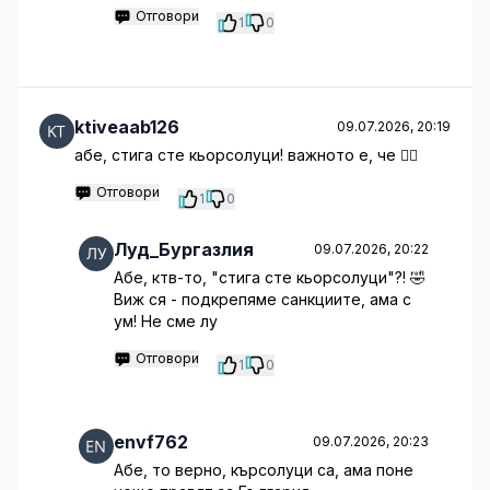
Отговори
1
0
ktiveaab126
09.07.2026, 20:19
абе, стига сте кьорсолуци! важното е, че 🤷‍♂️
Отговори
1
0
Луд_Бургазлия
09.07.2026, 20:22
Абе, ктв-то, "стига сте кьорсолуци"?! 🤣
Виж ся - подкрепяме санкциите, ама с
ум! Не сме лу
Отговори
1
0
envf762
09.07.2026, 20:23
Абе, то верно, кърсолуци са, ама поне