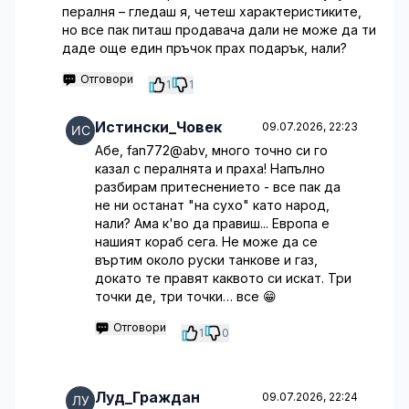
пералня – гледаш я, четеш характеристиките,
но все пак питаш продавача дали не може да ти
даде още един пръчок прах подарък, нали?
Отговори
1
1
Истински_Човек
09.07.2026, 22:23
Абе, fan772@abv, много точно си го
казал с пералнята и праха! Напълно
разбирам притеснението - все пак да
не ни останат "на сухо" като народ,
нали? Ама к'во да правиш... Европа е
нашият кораб сега. Не може да се
въртим около руски танкове и газ,
докато те правят каквото си искат. Три
точки де, три точки… все 😁
Отговори
1
0
Луд_Граждан
09.07.2026, 22:24