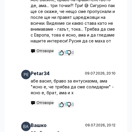
де, ама... три точки?! Три! 😅 Сигурно пак
ще се окаже, че нещо сме пропуснали и
после ще ни правят цареджовци на
всички. Видяхме си какво става като не
внимаваме - газът, тока... Трябва да сме
с Европа, това е ясно, ама и да гледаме
нашите интереси! Русия да се маха от
Отговори
1
0
Petar34
09.07.2026, 20:10
абе васил, браво за ентусиазма, ама
"ясно е, че трябва да сме солидарни" -
ясно е, брат, ама и х
Отговори
1
0
Вашко
09.07.2026, 20:12