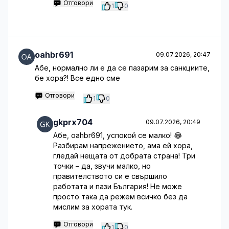
Отговори
1
0
oahbr691
09.07.2026, 20:47
Абе, нормално ли е да се пазарим за санкциите,
бе хора?! Все едно сме
Отговори
1
0
gkprx704
09.07.2026, 20:49
Абе, oahbr691, успокой се малко! 😂
Разбирам напрежението, ама ей хора,
гледай нещата от добрата страна! Три
точки – да, звучи малко, но
правителството си е свършило
работата и пази България! Не може
просто така да режем всичко без да
мислим за хората тук.
Отговори
1
0