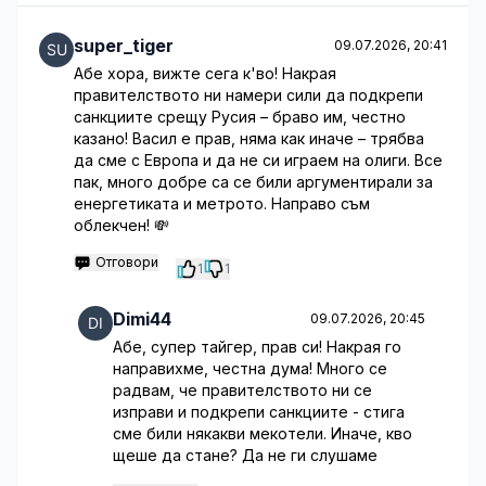
super_tiger
09.07.2026, 20:41
Абе хора, вижте сега к'во! Накрая
правителството ни намери сили да подкрепи
санкциите срещу Русия – браво им, честно
казано! Васил е прав, няма как иначе – трябва
да сме с Европа и да не си играем на олиги. Все
пак, много добре са се били аргументирали за
енергетиката и метрото. Направо съм
облекчен! 💸
Отговори
1
1
Dimi44
09.07.2026, 20:45
Абе, супер тайгер, прав си! Накрая го
направихме, честна дума! Много се
радвам, че правителството ни се
изправи и подкрепи санкциите - стига
сме били някакви мекотели. Иначе, кво
щеше да стане? Да не ги слушаме