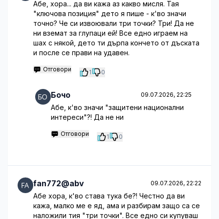
Абе, хора... да ви кажа аз какво мисля. Тая
"ключова позиция" дето я пише - к'во значи
точно? Че си извоювали три точки? Три! Да не
ни вземат за глупаци ей! Все едно играем на
шах с някой, дето ти дърпа кончето от дъската
и после се прави на удавен.
Отговори
1
0
Бочо
09.07.2026, 22:25
Абе, к'во значи "защитени национални
интереси"?! Да не ни
Отговори
1
0
fan772@abv
09.07.2026, 22:22
Абе хора, к'во става тука бе?! Честно да ви
кажа, малко ме е яд, ама и разбирам защо са се
наложили тия "три точки". Все едно си купуваш