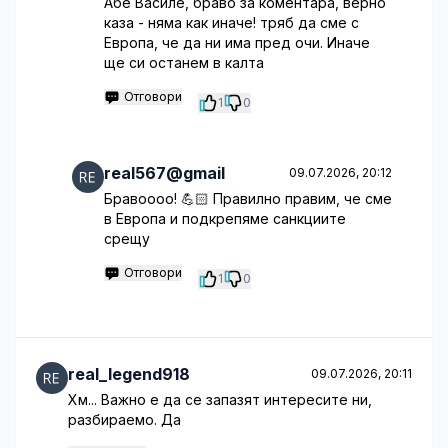
Абе Василе, браво за коментара, верно
каза - няма как иначе! тряб да сме с
Европа, че да ни има пред очи. Иначе
ще си останем в калта
Отговори
1
0
real567@gmail
09.07.2026, 20:12
Бравоооо! 💪🏻 Правилно правим, че сме
в Европа и подкрепяме санкциите
срещу
Отговори
1
0
real_legend918
09.07.2026, 20:11
Хм... Важно е да се запазят интересите ни,
разбираемо. Да