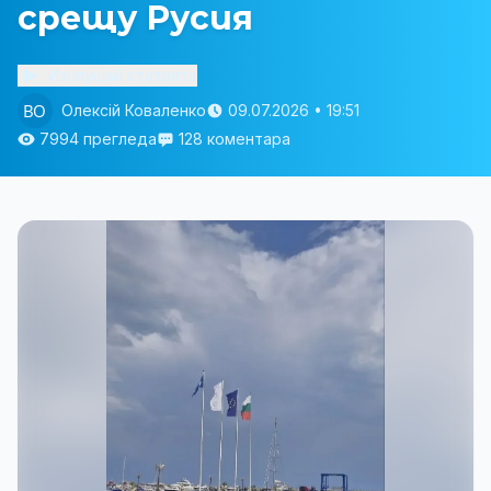
срещу Русия
Изслушай статията
Олексій Коваленко
09.07.2026 • 19:51
7994 прегледа
128 коментара