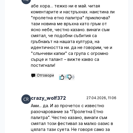
абе хора… тежко ни е май. читая
коментарите и настръхнах. наистина ли
"пролетна етно палитра" приключва?
тази новина ме връхна като гръм от
ясно небе, честно казано. винаги съм
смятал, че подобни събития са
гръбнакът на нашата култура, на
идентичността ни. да не говорим, че и
"слънчеви капки" са група с огромно
сърце и талант – вижте какво са
постигнали!
Отговори
1
0
crazy_wolf372
27.04.2026, 11:06
Ами... да. И аз прочетох с известно
разочарование за "Пролетна Етно
палитра". Честно казано, винаги съм
смятал този фестивал за малко оазис в
цялата тази суета. Не говоря само за