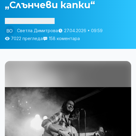
„Слънчеви капки“
Изслушай статията
Светла Димитрова
27.04.2026 • 09:59
7022 прегледа
158 коментара