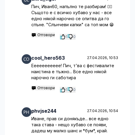
Пич, Иван60, напълно те разбирам! 🤦‍♂️
Същото е с всичко хубаво у нас - все
едно някой нарочно се опитва да го
спъне. "Слънчеви капки" са топ мом 😁
Отговори
1
0
cool_hero563
27.04.2026, 10:53
Еееееееееее! Пич, т'ва с фестивалите
наистина е тъжно... Все едно някой
нарочно ги саботира
Отговори
1
0
phvjse244
27.04.2026, 10:54
Иване, прав си донякъде... все едно
така става - нещо хубаво се появи,
дадеш му малко шанс и *бум*, край.