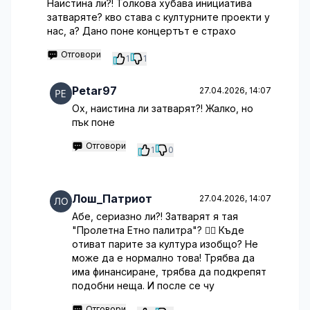
Наистина ли?! Толкова хубава инициатива
затваряте? кво става с културните проекти у
нас, а? Дано поне концертът е страхо
Отговори
1
1
Petar97
27.04.2026, 14:07
Ох, наистина ли затварят?! Жалко, но
пък поне
Отговори
1
0
Лош_Патриот
27.04.2026, 14:07
Абе, сериазно ли?! Затварят я тая
"Пролетна Етно палитра"? 🤦‍♀️ Къде
отиват парите за култура изобщо? Не
може да е нормално това! Трябва да
има финансиране, трябва да подкрепят
подобни неща. И после се чу
Отговори