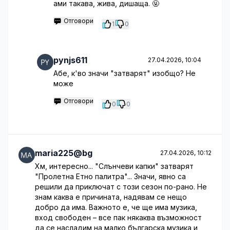
ами такава, жива, дишаща. 🤬
Отговори
1
0
pynjs611
27.04.2026, 10:04
Абе, к'во значи "затварят" изобщо? Не
може
Отговори
0
0
maria225@bg
27.04.2026, 10:12
Хм, интересно... "Слънчеви капки" затварят
"Пролетна Етно палитра"... Значи, явно са
решили да приключат с този сезон по-рано. Не
знам каква е причината, надявам се нещо
добро да има. Важното е, че ще има музика,
вход свободен – все пак някаква възможност
да се насладим на малко българска музика и