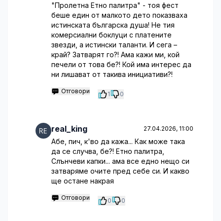
"Пролетна Етно палитра" - тоя фест
беше един от малкото дето показваха
истинската българска душа! Не тия
комерсиални боклуци с платените
звезди, а истински таланти. И сега –
край? Затварят го?! Ама кажи ми, кой
печели от това бе?! Кой има интерес да
ни лишават от такива инициативи?!
Отговори
1
0
real_king
27.04.2026, 11:00
Абе, пич, к'во да кажа... Как може така
да се случва, бе?! Етно палитра,
Слънчеви капки... ама все едно нещо си
затваряме очите пред себе си. И какво
ще остане накрая
Отговори
0
0