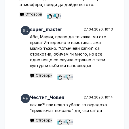
атмосфера, преди да дойде лятото.
Отговори
1
1
super_master
27.04.2026, 10:13
Абе, Мария, право да ти кажа, мн сте
права! Интересно е наистина... ама
малко тъжно. "Слънчеви капки" са
страхотни, обичам ги много, но все
едно нещо се случва странно с тези
културни събития напоследък
Отговори
0
0
Честит_Човек
27.04.2026, 10:14
пак ли?! пак нещо хубаво го окрадоха...
"приключат по-рано" де, яки са! да
Отговори
0
0