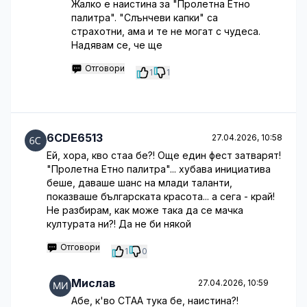
Жалко е наистина за "Пролетна Етно
палитра". "Слънчеви капки" са
страхотни, ама и те не могат с чудеса.
Надявам се, че ще
Отговори
1
1
6CDE6513
27.04.2026, 10:58
Ей, хора, кво стаа бе?! Още един фест затварят!
"Пролетна Етно палитра"... хубава инициатива
беше, даваше шанс на млади таланти,
показваше българската красота... а сега - край!
Не разбирам, как може така да се мачка
културата ни?! Да не би някой
Отговори
1
0
Мислав
27.04.2026, 10:59
Абе, к'во СТАА тука бе, наистина?!