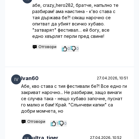
абе, crazy_hero282, братче, напълно те
разбирам! ама наистина - к'во става с
тая държава бе?! сякаш нарочно се
опитват да убият всичко хубаво.
"затварят" фестивал… ей богу, все
едно хвърлят перли пред свине!
Отговори
0
0
Ivan60
27.04.2026, 10:51
Абе, кво става с тия фестивали бе?! Все едно ги
закриват нарочно... Не разбирам, защо винаги
се случва така - нещо хубаво започне, пуснат
го малко и бам! Край. "Слънчеви капки" са
добри момчета, но
Отговори
1
0
ultra_tiger
27.04.2026, 10:52