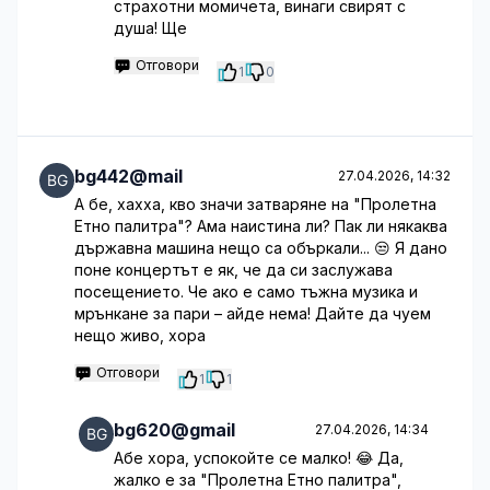
страхотни момичета, винаги свирят с
душа! Ще
Отговори
1
0
bg442@mail
27.04.2026, 14:32
А бе, хахха, кво значи затваряне на "Пролетна
Етно палитра"? Ама наистина ли? Пак ли някаква
държавна машина нещо са объркали... 😒 Я дано
поне концертът е як, че да си заслужава
посещението. Че ако е само тъжна музика и
мрънкане за пари – айде нема! Дайте да чуем
нещо живо, хора
Отговори
1
1
bg620@gmail
27.04.2026, 14:34
Абе хора, успокойте се малко! 😂 Да,
жалко е за "Пролетна Етно палитра",