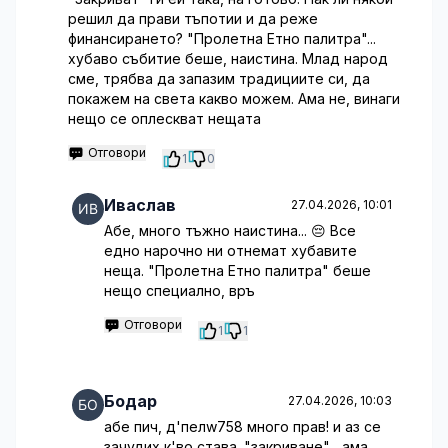
решил да прави тъпотии и да реже
финансирането? "Пролетна Етно палитра"...
хубаво събитие беше, наистина. Млад народ
сме, трябва да запазим традициите си, да
покажем на света какво можем. Ама не, винаги
нещо се оплескват нещата
Отговори
1
0
Иваслав
27.04.2026, 10:01
Абе, много тъжно наистина... 😔 Все
едно нарочно ни отнемат хубавите
неща. "Пролетна Етно палитра" беше
нещо специално, връ
Отговори
1
1
Бодар
27.04.2026, 10:03
абе пич, д'пелw758 много прав! и аз се
зачудих к'во става. "закриване"... ама