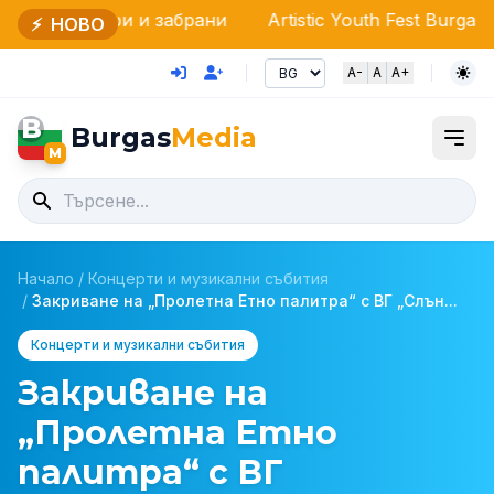
и и забрани
Artistic Youth Fest Burgas: Срещни зве
⚡
НОВО
A-
A
A+
B
Burgas
Media
M
Начало
/
Концерти и музикални събития
/
Закриване на „Пролетна Етно палитра“ с ВГ „Слън...
Концерти и музикални събития
Закриване на
„Пролетна Етно
палитра“ с ВГ