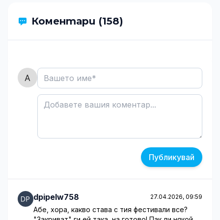
Коментари (158)
Публикувай
dpipelw758
27.04.2026, 09:59
Абе, хора, какво става с тия фестивали все?
"Закриват" ги ей така, на готово! Пак ли някой