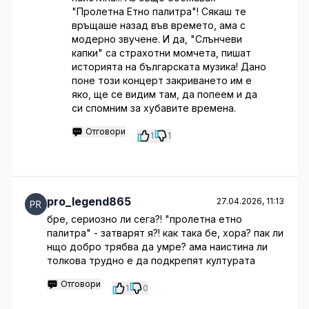
"Пролетна Етно палитра"! Сякаш те
връщаше назад във времето, ама с
модерно звучене. И да, "Слънчеви
капки" са страхотни момчета, пишат
историята на българската музика! Дано
поне този концерт закриването им е
яко, ще се видим там, да попеем и да
си спомним за хубавите времена.
Отговори
1
1
pro_legend865
27.04.2026, 11:13
бре, сериозно ли сега?! "пролетна етно
палитра" - затварят я?! как така бе, хора? пак ли
нщо добро трябва да умре? ама наистина ли
толкова трудно е да подкрепят културата
Отговори
1
0