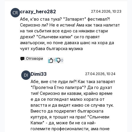
crazy_hero282
27.04.2026, 10:23
Абе, к'во стаа тука? "Затварят" фестивал?!
Сериозно ли? Не е истина! Ама как така налитат
на тия събития все едно са някакви стари
дрехи? "Слънчеви капки" си го правят
аматьорски, но поне даваха шанс на хора да
чуят хубава българска музика
Отговори
1
0
Dimi33
27.04.2026, 10:24
Абе, вие сте луди ли?! Как така затварят
"Пролетна Етно палитра"? Да го духат
тия! Сериозно ви казвам, крайно време
е да се погледнат малко хората от
властта и да видят какво се случва тук.
Вместо да подкрепят българската
култура, я трошат на прах! "Слънчеви
Капки" - да, може би не са най-
големите професионалисти, ама поне