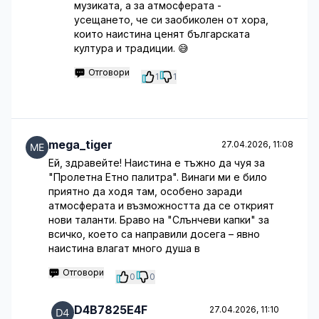
музиката, а за атмосферата -
усещането, че си заобиколен от хора,
които наистина ценят българската
култура и традиции. 😅
Отговори
1
1
mega_tiger
27.04.2026, 11:08
Ей, здравейте! Наистина е тъжно да чуя за
"Пролетна Етно палитра". Винаги ми е било
приятно да ходя там, особено заради
атмосферата и възможността да се открият
нови таланти. Браво на "Слънчеви капки" за
всичко, което са направили досега – явно
наистина влагат много душа в
Отговори
0
0
D4B7825E4F
27.04.2026, 11:10