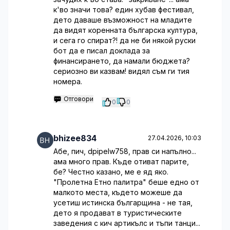
к'во значи това? един хубав фестивал,
дето даваше възможност на младите
да видят коренната българска култура,
и сега го спират?! да не би някой руски
бот да е писал доклада за
финансирането, да намали бюджета?
сериозно ви казвам! видял съм ги тия
номера.
Отговори
0
0
bhizee834
27.04.2026, 10:03
Абе, пич, dpipelw758, прав си напълно...
ама много прав. Къде отиват парите,
бе? Честно казано, ме е яд яко.
"Пролетна Етно палитра" беше едно от
малкото места, където можеше да
усетиш истинска българщина - не тая,
дето я продават в туристическите
заведения с кич артикълс и тъпи танци...