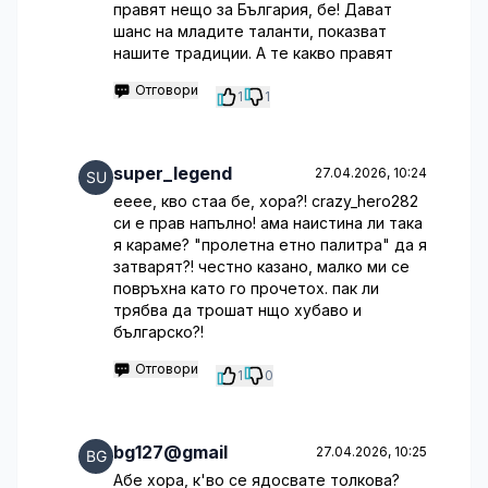
правят нещо за България, бе! Дават
шанс на младите таланти, показват
нашите традиции. А те какво правят
Отговори
1
1
super_legend
27.04.2026, 10:24
ееее, кво стаа бе, хора?! crazy_hero282
си е прав напълно! ама наистина ли така
я караме? "пролетна етно палитра" да я
затварят?! честно казано, малко ми се
повръхна като го прочетох. пак ли
трябва да трошат нщо хубаво и
българско?!
Отговори
1
0
bg127@gmail
27.04.2026, 10:25
Абе хора, к'во се ядосвате толкова?