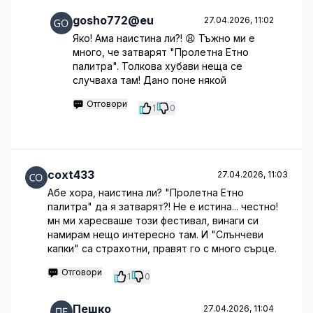
gosho772@eu
27.04.2026, 11:02
Яко! Ама наистина ли?! 😩 Тъжно ми е
много, че затварят "Пролетна Етно
палитра". Толкова хубави неща се
случваха там! Дано поне някой
Отговори
1
0
coxt433
27.04.2026, 11:03
Абе хора, наистина ли? "Пролетна Етно
палитра" да я затварят?! Не е истина... честно!
мн ми харесваше този фестивал, винаги си
намирам нещо интересно там. И "Слънчеви
капки" са страхотни, правят го с много сърце.
Отговори
1
0
Пешко
27.04.2026, 11:04