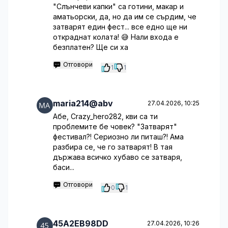
"Слънчеви капки" са готини, макар и
аматьорски, да, но да им се сърдим, че
затварят един фест... все едно ще ни
откраднат колата! 😅 Нали входа е
безплатен? Ще си ха
Отговори
1
1
maria214@abv
27.04.2026, 10:25
Абе, Crazy_hero282, кви са ти
проблемите бе човек? "Затварят"
фестивал?! Сериозно ли питаш?! Ама
разбира се, че го затварят! В тая
държава всичко хубаво се затваря,
баси...
Отговори
0
1
45A2EB98DD
27.04.2026, 10:26