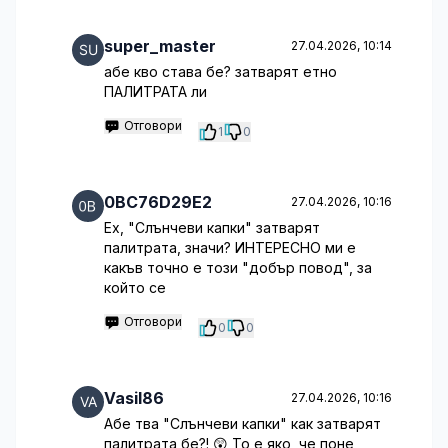
super_master
27.04.2026, 10:14
абе кво става бе? затварят етно
ПАЛИТРАТА ли
Отговори
1
0
0BC76D29E2
27.04.2026, 10:16
Ех, "Слънчеви капки" затварят
палитрата, значи? ИНТЕРЕСНО ми е
какъв точно е този "добър повод", за
който се
Отговори
0
0
Vasil86
27.04.2026, 10:16
Абе тва "Слънчеви капки" как затварят
палитрата бе?! 😲 То е яко, че поне