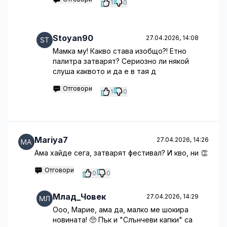
1
0
Stoyan90
27.04.2026, 14:08
Мамка му! Какво става изобщо?! Етно
палитра затварят? Сериозно ли някой
слуша каквото и да е в тая д
Отговори
1
0
Mariya7
27.04.2026, 14:26
Ама хайде сега, затварят фестивал? И кво, ни 👏
Отговори
0
0
Млад_Човек
27.04.2026, 14:29
Ооо, Марие, ама да, малко ме шокира
новината! 🥺 Пък и "Слънчеви капки" са