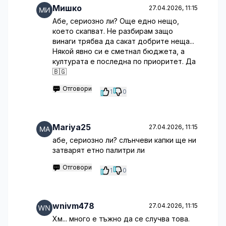
Мишко
27.04.2026, 11:15
Абе, сериозно ли? Още едно нещо,
което скапват. Не разбирам защо
винаги трябва да сакат добрите неща...
Някой явно си е сметнал бюджета, а
културата е последна по приоритет. Да
🇧🇬
Отговори
1
0
Mariya25
27.04.2026, 11:15
абе, сериозно ли? слънчеви капки ще ни
затварят етно палитри ли
Отговори
1
0
wnivm478
27.04.2026, 11:15
Хм... много е тъжно да се случва това.