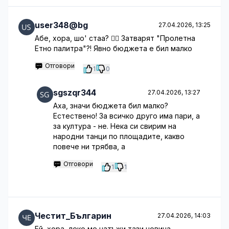
user348@bg
27.04.2026, 13:25
Абе, хора, шо' стаа? 🤦‍♂️ Затварят "Пролетна
Етно палитра"?! Явно бюджета е бил малко
Отговори
1
0
sgszqr344
27.04.2026, 13:27
Аха, значи бюджета бил малко?
Естествено! За всичко друго има пари, а
за култура - не. Нека си свирим на
народни танци по площадите, какво
повече ни трябва, а
Отговори
1
1
Честит_Българин
27.04.2026, 14:03
Ей, хора, леко ме натъжи тази новина...