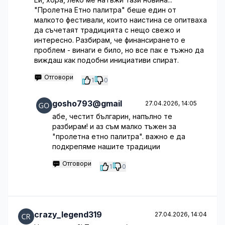
"Пролетна Етно палитра" беше един от
малкото фестивали, които наистина се опитваха
да съчетаят традицията с нещо свежо и
интересно. Разбирам, че финансирането е
проблем - винаги е било, но все пак е тъжно да
виждаш как подобни инициативи спират.
Отговори
1
0
gosho793@gmail
27.04.2026, 14:05
абе, честит българин, напълно те
разбирам! и аз съм малко тъжен за
"пролетна етно палитра". важно е да
подкрепяме нашите традиции
Отговори
1
0
crazy_legend319
27.04.2026, 14:04