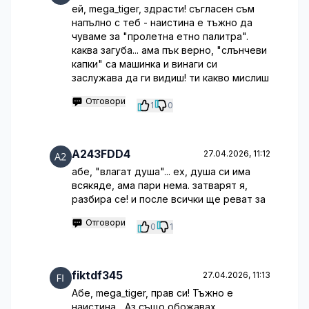
ей, mega_tiger, здрасти! съгласен съм
напълно с теб - наистина е тъжно да
чуваме за "пролетна етно палитра".
каква загуба... ама пък верно, "слънчеви
капки" са машинка и винаги си
заслужава да ги видиш! ти какво мислиш
Отговори
1
0
A243FDD4
27.04.2026, 11:12
абе, "влагат душа"... ех, душа си има
всякяде, ама пари нема. затварят я,
разбира се! и после всички ще реват за
Отговори
0
1
fiktdf345
27.04.2026, 11:13
Абе, mega_tiger, прав си! Тъжно е
наистина... Аз също обожавах