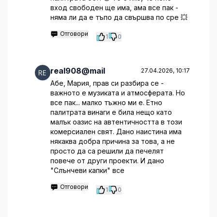
вход свободен ще има, ама все пак -
няма ли да е тъпо да свършва по сре 💥
Отговори
1
0
real908@mail
27.04.2026, 10:17
Абе, Мария, прав си разбира се -
важното е музиката и атмосферата. Но
все пак... малко тъжно ми е. Етно
палитрата винаги е била нещо като
малък оазис на автентичността в този
комерсиален свят. Дано наистина има
някаква добра причина за това, а не
просто да са решили да печелят
повече от други проекти. И дано
"Слънчеви капки" все
Отговори
1
0