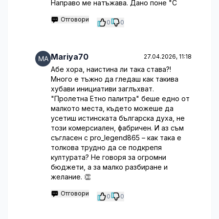
Направо ме натъжава. Дано поне "С
Отговори
0
0
Mariya70
27.04.2026, 11:18
Абе хора, наистина ли така става?!
Много е тъжно да гледаш как такива
хубави инициативи заглъхват.
"Пролетна Етно палитра" беше едно от
малкото места, където можеше да
усетиш истинската българска духa, не
този комерсиален, фабричен. И аз съм
съгласен с pro_legend865 – как така е
толкова трудно да се подкрепя
културата? Не говоря за огромни
бюджети, а за малко разбиране и
желание. 👏
Отговори
0
0