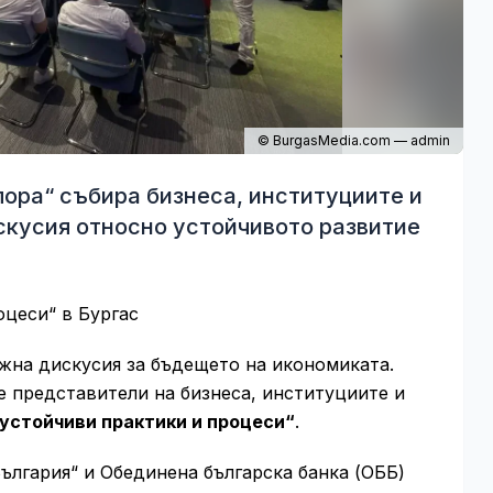
© BurgasMedia.com — admin
лора“ събира бизнеса, институциите и
скусия относно устойчивото развитие
оцеси“ в Бургас
ажна дискусия за бъдещето на икономиката.
 представители на бизнеса, институциите и
устойчиви практики и процеси“
.
ългария“ и Обединена българска банка (ОББ)