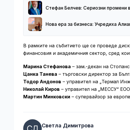
Стефан Белчев: Сериозни промени в
Нова ера за бизнеса: Учредиха Алиа
В рамките на събитието ще се проведе диску
финансовия и академичния сектор, сред кои
Марина Стефанова
– зам.-декан на Стопанс
Цанка Танева
– търговски директор за Бълг
Тодор Андонов
– управител на „Термал Ин
Николай Киров
– управител на „МЕССУ“ ЕО
Мартин Минковски
– супервайзор за европ
Светла Димитрова