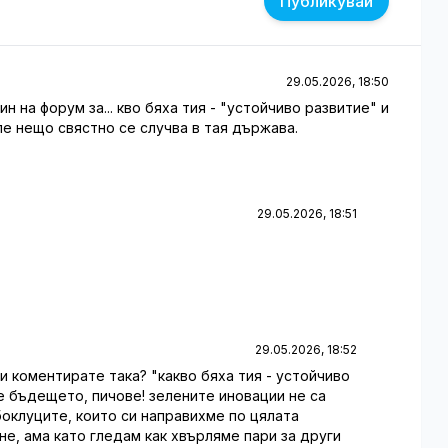
Публикувай
29.05.2026, 18:50
ин на форум за... кво бяха тия - "устойчиво развитие" и
ле нещо свястно се случва в тая държава.
29.05.2026, 18:51
29.05.2026, 18:52
ли коментирате така? "какво бяха тия - устойчиво
е бъдещето, пичове! зелените иновации не са
боклуците, които си направихме по цялата
не, ама като гледам как хвърляме пари за други