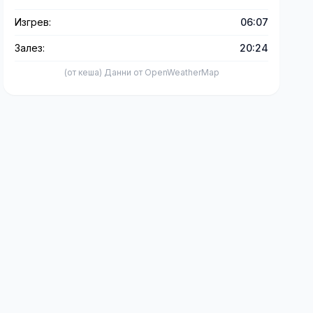
Изгрев:
06:07
Залез:
20:24
(от кеша) Данни от OpenWeatherMap