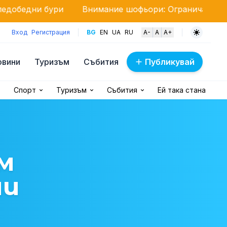
Внимание шофьори: Ограничават движението на те
Вход
Регистрация
BG
EN
UA
RU
A-
A
A+
овини
Туризъм
Събития
Публикувай
Спорт
Туризъм
Събития
Ей така стана
м
ни