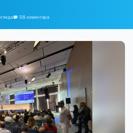
егледа
128 коментара