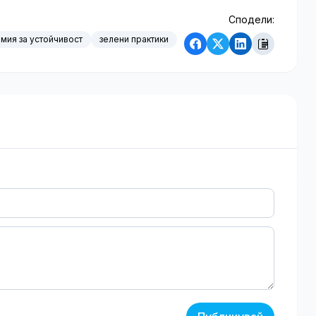
Сподели:
мия за устойчивост
зелени практики