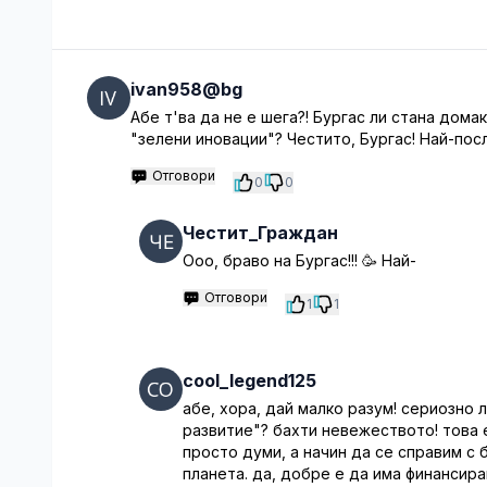
ivan958@bg
Абе т'ва да не е шега?! Бургас ли стана домак
"зелени иновации"? Честито, Бургас! Най-пос
Отговори
0
0
Честит_Граждан
Ооо, браво на Бургас!!! 🥳 Най-
Отговори
1
1
cool_legend125
абе, хора, дай малко разум! сериозно 
развитие"? бахти невежеството! това 
просто думи, а начин да се справим с 
планета. да, добре е да има финансира