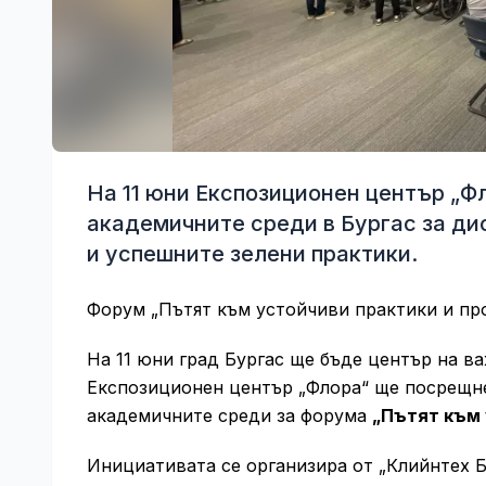
На 11 юни Експозиционен център „Ф
академичните среди в Бургас за ди
и успешните зелени практики.
Форум „Пътят към устойчиви практики и пр
На 11 юни град Бургас ще бъде център на в
Експозиционен център „Флора“ ще посрещне
академичните среди за форума
„Пътят към 
Инициативата се организира от „Клийнтех Б