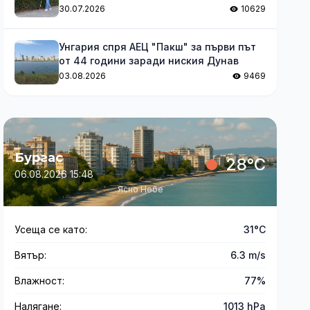
за незрящите
30.07.2026
10629
Унгария спря АЕЦ "Пакш" за първи път
от 44 години заради ниския Дунав
03.08.2026
9469
Бургас
28°C
06.08.2026 15:48
Ясно Небе
Усеща се като:
31°C
Вятър:
6.3 m/s
Влажност:
77%
Налягане:
1013 hPa