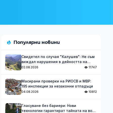
Популярни новини
Свидетел по случая "Калушев": Не съм
виждал нарушения в дейността на
групата
02.08.2026
11747
Масирани проверки на РИОСВ и МВР:
195 инспекции за незаконни отпадъци
04.08.2026
10812
Гласуване без бариери: Нови
технологии гарантират тайната на вота