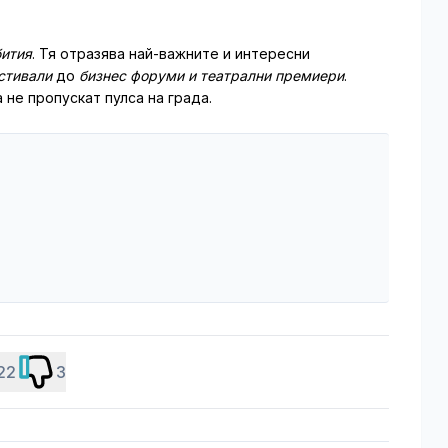
ития
. Тя отразява най-важните и интересни
стивали
до
бизнес форуми и театрални премиери
.
 не пропускат пулса на града.
22
3