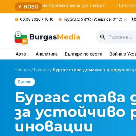
ри пребиха мъж до смърт
Прогноза за 7 август: п
⚡
НОВО
Бургас: 28°C
US
06.08.2026 • 16:10
(Усеща се: 31°C)
B
Burgas
Media
M
Авто
Аналитика
Българи по света
Война в Укр
Начало
/
Бизнес
/
Бургас става домакин на форум за ус
Бизнес
Бургас става 
за устойчиво 
иновации