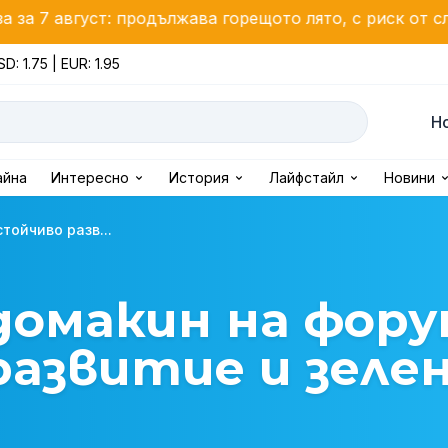
родължава горещото лято, с риск от следобедни бури
D: 1.75 | EUR: 1.95
Н
айна
Интересно
История
Лайфстайл
Новини
тойчиво разв...
домакин на фору
развитие и зеле