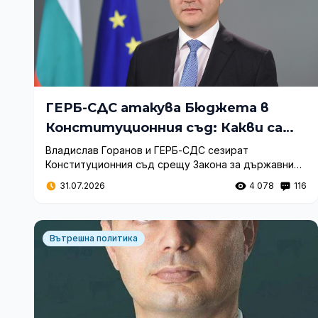
ГЕРБ-СДС атакува Бюджета в
Конституционния съд: Какви са
нарушенията?
Владислав Горанов и ГЕРБ-СДС сезират
Конституционния съд срещу Закона за държавния
бюджет. Искането е подкрепено от ПП и цели
31.07.2026
4 078
116
възстановяване на фискалните правила.
Вътрешна политика