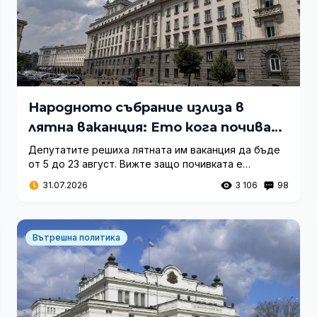
Народното събрание излиза в
лятна ваканция: Ето кога почиват
депутатите
Депутатите решиха лятната им ваканция да бъде
от 5 до 23 август. Вижте защо почивката е
съкратена и как протече гласуването в пленарната
31.07.2026
3 106
98
зала.
Вътрешна политика