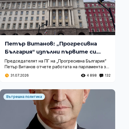
Петър Витанов: „Прогресивна
България“ изпълни първите си
обещания пред избирателите
Председателят на ПГ на „Прогресивна България“
Петър Витанов отчете работата на парламента за
първите три месеца, подчертавайки приемането
31.07.2026
4 898
132
на бюджета, съдебната реформа и връщането на
машинния вот.
Вътрешна политика