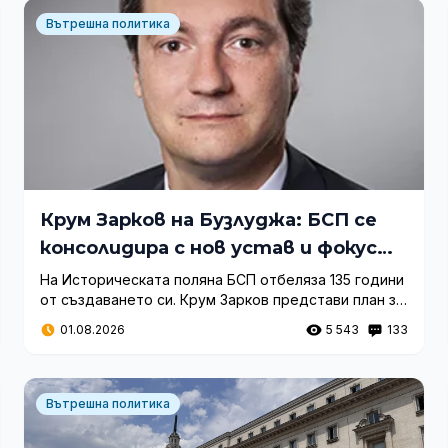
Вътрешна политика
Крум Зарков на Бузлуджа: БСП се
консолидира с нов устав и фокус
върху бъдещето
На Историческата поляна БСП отбеляза 135 години
от създаването си. Крум Зарков представи план за
възстановяване на партията и подкрепи Илияна
01.08.2026
5 543
133
Йотова за президент.
Вътрешна политика