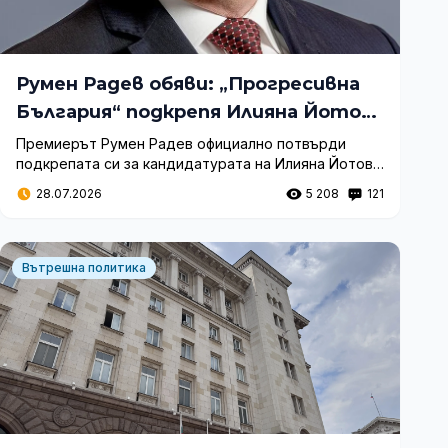
Румен Радев обяви: „Прогресивна
България“ подкрепя Илияна Йотова
за президент
Премиерът Румен Радев официално потвърди
подкрепата си за кандидатурата на Илияна Йотова
за президент. Вижте какво заяви той за бъдещата
28.07.2026
5 208
121
президентска двойка и единството на
институцията.
Вътрешна политика