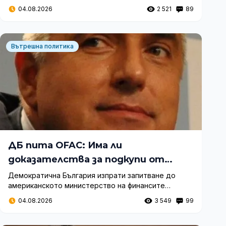
с ГЕРБ и потвърди синхрона с „Продължаваме
04.08.2026
2 521
89
промяната“.
Вътрешна политика
ДБ пита OFAC: Има ли
доказателства за подкупи от
Васил Божков към Бойко Борисов?
Демократична България изпрати запитване до
американското министерство на финансите
относно документ, свързващ Бойко Борисов с
04.08.2026
3 549
99
плащания от Васил Божков. Искат се отговори и от
българската прокуратура.