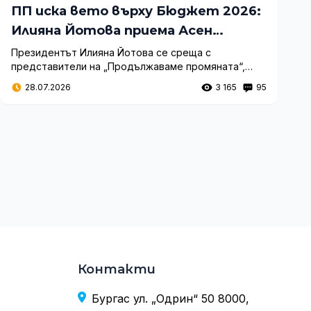
ПП иска вето върху Бюджет 2026:
Илияна Йотова приема Асен
Василев и Николай Денков
Президентът Илияна Йотова се среща с
представители на „Продължаваме промяната“,
които настояват за вето върху Бюджет 2026. Под
28.07.2026
3 165
95
петицията са се подписали над 32 000 души.
Контакти
Бургас ул. „Одрин“ 50 8000,