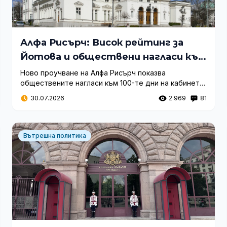
Алфа Рисърч: Висок рейтинг за
Йотова и обществени нагласи към
кабинета „Радев“
Ново проучване на Алфа Рисърч показва
обществените нагласи към 100-те дни на кабинета
„Радев“. Илияна Йотова е с най-висок рейтинг, а
30.07.2026
2 969
81
доверието в правителството остава
поляризирано.
Вътрешна политика