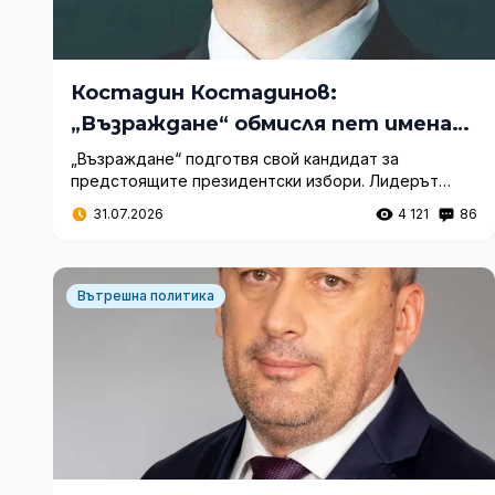
Костадин Костадинов:
„Възраждане“ обмисля пет имена
за президент
„Възраждане“ подготвя свой кандидат за
предстоящите президентски избори. Лидерът
Костадин Костадинов разкри, че партията прави
31.07.2026
4 121
86
проучвания, а името ще стане ясно в края на
август.
Вътрешна политика