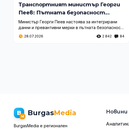
Транспортният министър Георги
Пеев: Пътната безопасност
изисква системни реформи, а не
Министър Георги Пеев настоява за интегрирани
данни и превантивни мерки в пътната безопасност.
решения „на парче“
Вижте как правителството планира да преодолее
28.07.2026
2 842
84
фрагментираността на институциите.
Burgas
Media
Новини
B
M
Аналитик
BurgasMedia е регионален