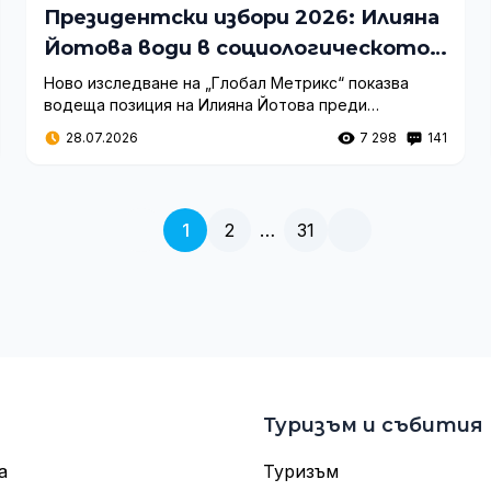
Президентски избори 2026: Илияна
Йотова води в социологическото
проучване
Ново изследване на „Глобал Метрикс“ показва
водеща позиция на Илияна Йотова преди
президентските избори. Какви са нагласите на
28.07.2026
7 298
141
избирателите и кой е най-предпочитаният профил
за държавен глава?
1
2
…
31
Туризъм и събития
а
Туризъм