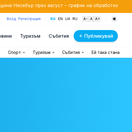
з август – график на обработките
Хороскоп за 6 а
Вход
Регистрация
BG
EN
UA
RU
A-
A
A+
овини
Туризъм
Събития
Публикувай
Спорт
Туризъм
Събития
Ей така стана