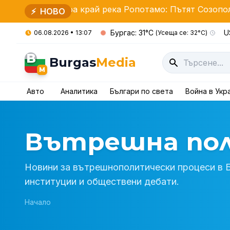
а край река Ропотамо: Пътят Созопол-Приморско е з
⚡
НОВО
Бургас: 31°C
U
06.08.2026 • 13:07
(Усеща се: 32°C)
B
Burgas
Media
M
Авто
Аналитика
Българи по света
Война в Укр
Вътрешна по
Новини за вътрешнополитически процеси в Бъ
институции и обществени дебати.
Начало