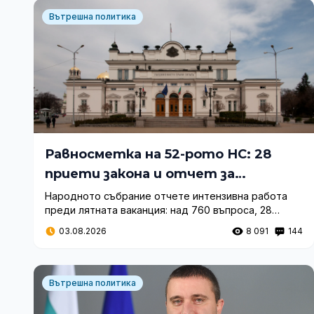
Вътрешна политика
Равносметка на 52-рото НС: 28
приети закона и отчет за
парламентарния контрол
Народното събрание отчете интензивна работа
преди лятната ваканция: над 760 въпроса, 28
приети закона, избор на правителство и насрочени
03.08.2026
8 091
144
президентски избори.
Вътрешна политика