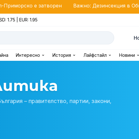
атворен
Важно: Дезинсекция в Община Несебър пре
SD: 1.75 | EUR: 1.95
Н
айна
Интересно
История
Лайфстайл
Новини
литика
лгария – правителство, партии, закони,