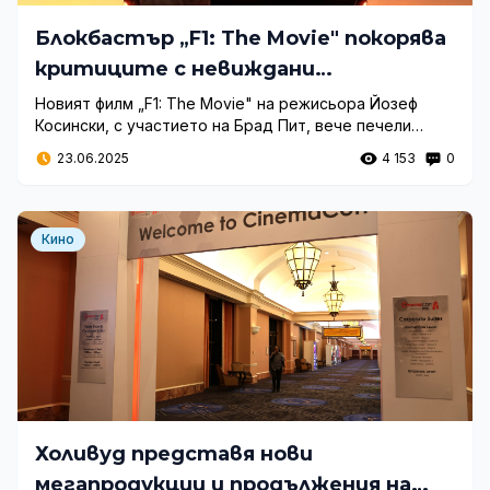
Блокбастър „F1: The Movie" покорява
критиците с невиждани
състезателни сцени и участието
Новият филм „F1: The Movie" на режисьора Йозеф
Косински, с участието на Брад Пит, вече печели
на Брад Пит
одобрението на критиците с рейтинг над 85% на
23.06.2025
4 153
0
Rotten Tomatoes. Критиците сравняват проекта с „Top
Gun" и го определят като един от най-добрите
блокбастъри за последните 20 години.
Кино
Холивуд представя нови
мегапродукции и продължения на