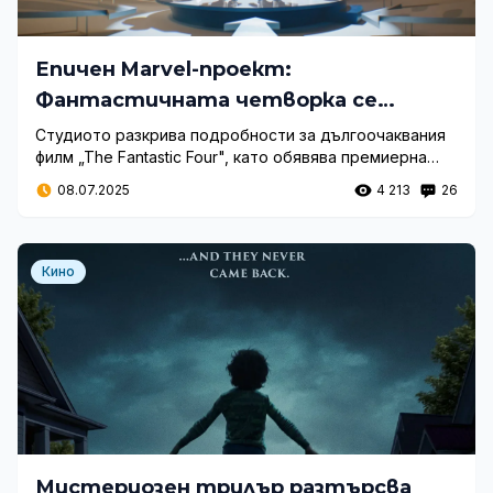
Епичен Marvel-проект:
Фантастичната четворка се
завръща на големия екран
Студиото разкрива подробности за дългоочаквания
филм „The Fantastic Four", като обявява премиерна
дата и впечатляващ актьорски състав, който
08.07.2025
4 213
26
обещава да възроди легендарния комиксов отбор по
иновативен начин.
Кино
Мистериозен трилър разтърсва