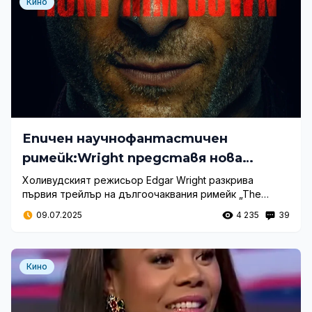
Кино
Епичен научнофантастичен
римейк:Wright представя нова
версия на класика на King
Холивудският режисьор Edgar Wright разкрива
първия трейлър на дългоочаквания римейк „The
Running Man", който обещава зрелищна адаптация на
09.07.2025
4 235
39
култовия роман на Stephen King с впечатляващ
актьорски състав.
Кино