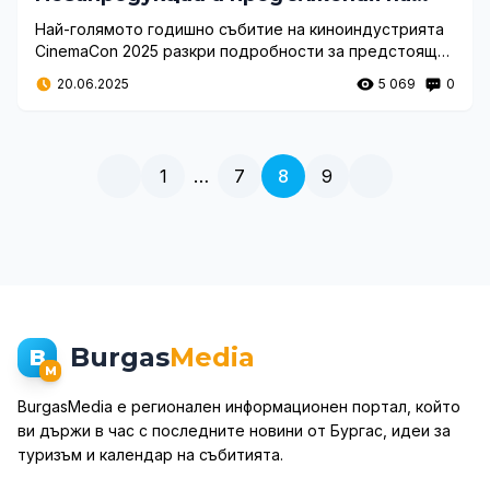
блокбастъри на CinemaCon 2025
Най-голямото годишно събитие на киноиндустрията
CinemaCon 2025 разкри подробности за предстоящи
премиери и тенденции. Бяха обявени дати и
20.06.2025
5 069
0
трейлъри за продължения на популярни поредици
като Spider-Man, Avatar, John Wick и Final Destination,
както и нови супергеройски и хорър заглавия.
1
…
7
8
9
Burgas
Media
B
M
BurgasMedia е регионален информационен портал, който
ви държи в час с последните новини от Бургас, идеи за
туризъм и календар на събитията.