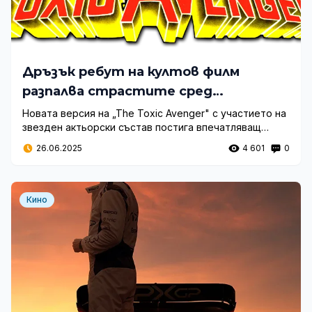
Дръзък ребут на култов филм
разпалва страстите сред
зрителите
Новата версия на „The Toxic Avenger" с участието на
звезден актьорски състав постига впечатляващ
рейтинг и предизвиква бурни дискусии сред
26.06.2025
4 601
0
феновете на киното с уникален хумористичен
подход.
Кино