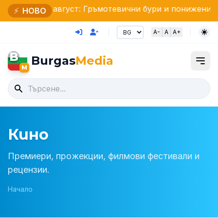
вгуст: Гръмотевични бури и понижение на температур
⚡
НОВО
A-
A
A+
B
Burgas
Media
M
Кино
Премиери, прожекции, филмови фестивали и
рецензии.
Начало