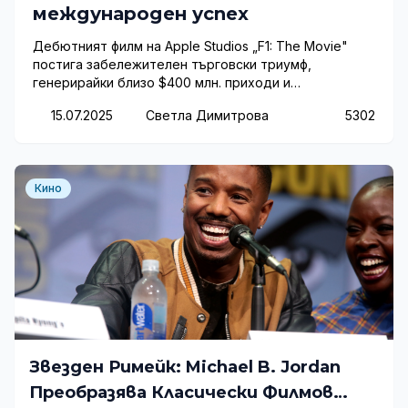
международен успех
Дебютният филм на Apple Studios „F1: The Movie"
постига забележителен търговски триумф,
генерирайки близо $400 млн. приходи и
утвърждавайки компанията като сериозен играч в
15.07.2025
Светла Димитрова
5302
киноиндустрията.
Кино
Звезден Римейк: Michael B. Jordan
Преобразява Класически Филмов