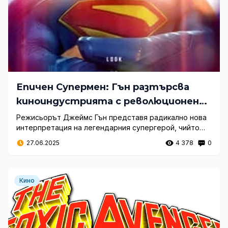
Епичен Супермен: Гън разтърсва
киноиндустрията с революционен
трейлър
Режисьорът Джеймс Гън представя радикално нова
интерпретация на легендарния супергерой, чийто
първи трейлър предизвика невероятен медиен
27.06.2025
4 378
0
интерес и над 50 милиона гледания за кратък
период.
Кино