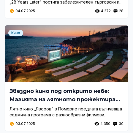
„28 Years Later" постига забележителен търговски и
критически триумф, като привлича над 107 милиона
04.07.2025
4 272
28
долара приходи и получава изключителни оценки от
водещи филмови издания.
Кино
Звездно кино под открито небе:
Магията на лятното прожектиране
в Поморие
Лятно кино „Яворов" в Поморие предлага вълнуваща
седмична програма с разнообразни филмови
жанрове, достъпни за всички възрастови групи на
03.07.2025
4 350
30
атрактивни цени.