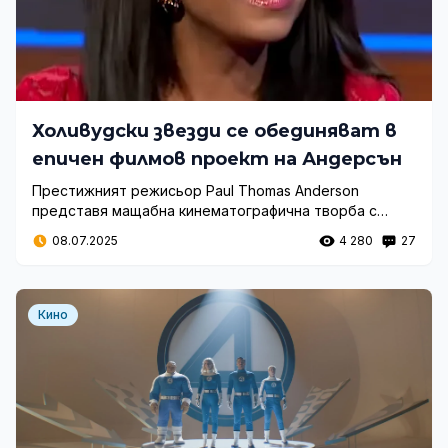
Холивудски звезди се обединяват в
епичен филмов проект на Андерсън
Престижният режисьор Paul Thomas Anderson
представя мащабна кинематографична творба с
участието на водещи холивудски таланти, която
08.07.2025
4 280
27
обещава дълбок социален коментар и изключителни
актьорски изпълнения.
Кино