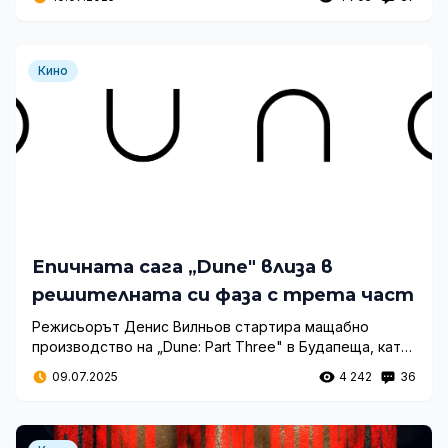
атрактивни цени и изключителна морска атмосфера.
Кино
Епичната сага „Dune" влиза в
решителната си фаза с трета част
Режисьорът Денис Вилньов стартира мащабно
производство на „Dune: Part Three" в Будапеща, като
разширява филмовата вселена с нови актьорски
09.07.2025
4 242
36
попълнения и амбициозна IMAX визия.