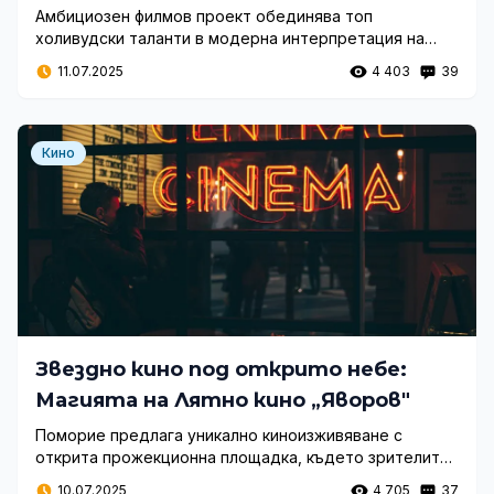
Шедьовър
Амбициозен филмов проект обединява топ
холивудски таланти в модерна интерпретация на
култов криминален трилър, който обещава зрелищно
11.07.2025
4 403
39
кино с международен мащаб.
Кино
Звездно кино под открито небе:
Магията на Лятно кино „Яворов"
Поморие предлага уникално киноизживяване с
открита прожекционна площадка, където зрителите
могат да се насладят на разнообразни филми при
10.07.2025
4 705
37