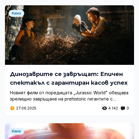
Кино
Динозаврите се завръщат: Епичен
спектакъл с гарантиран касов успех
Новият филм от поредицата „Jurassic World" обещава
зрелищно завръщане на prehistoric гигантите с
прогнозиран впечатляващ финансов дебют между
27.06.2025
4 142
0
$120 и $140 милиона, който ще задоволи очакванията
на феновете.
Кино