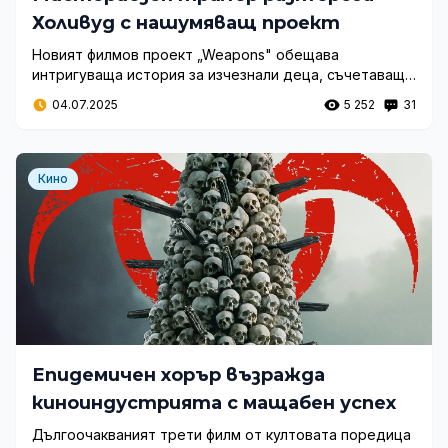
Холивуд с нашумяващ проект
Новият филмов проект „Weapons" обещава
интригуваща история за изчезнали деца, съчетаваща
психологически хорър с епично разследване,
04.07.2025
5 252
31
режисирано от Zach Cregger с участието на
утвърдени холивудски звезди.
Кино
Епидемичен хорър възражда
киноиндустрията с мащабен успех
Дългоочакваният трети филм от култовата поредица